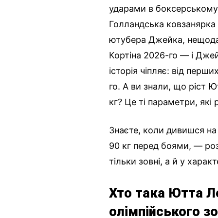
ударами в боксерському р
Голландська ковзанярка
ютубера Джейка, нещодав
Кортіна 2026-го — і Джей
історія чіпляє: від перш
го. А ви знали, що ріст 
кг? Це ті параметри, які
Знаєте, коли дивишся на
90 кг перед боями, — ро
тільки зовні, а й у харак
Хто така Ютта Л
олімпійського з