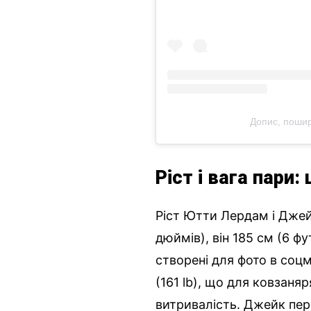
Допис, пошир
Ріст і вага пари
Ріст Ютти Лердам і Джейк
дюймів), він 185 см (6 ф
створені для фото в соц
(161 lb), що для ковзаня
витривалість. Джейк пере