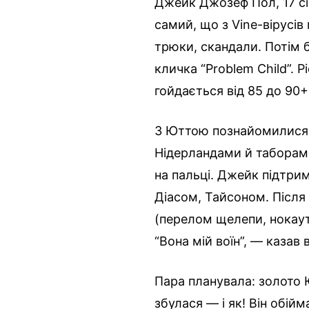
Джейк Джозеф Пол, 17 січ
самий, що з Vine-вірусів
трюки, скандали. Потім б
кличка “Problem Child”. 
гойдається від 85 до 90+
З Юттою познайомилися н
Нідерландами й таборами.
на пальці. Джейк підтрим
Діасом, Тайсоном. Після 
(перелом щелепи, нокаут
“Вона мій воїн”, — казав в
Пара планувала: золото
збулася — і як! Він обій