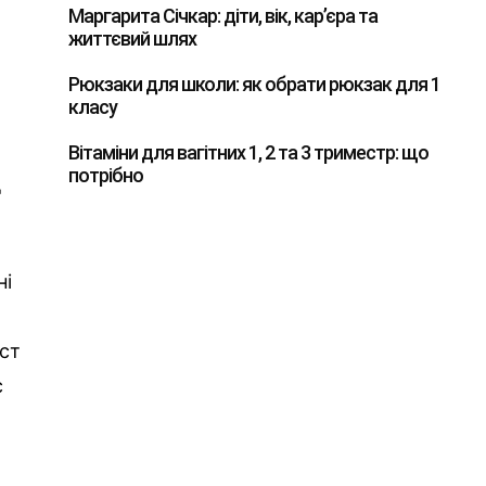
Маргарита Січкар: діти, вік, кар’єра та
життєвий шлях
Рюкзаки для школи: як обрати рюкзак для 1
класу
Вітаміни для вагітних 1, 2 та 3 триместр: що
потрібно
д
ні
іст
с