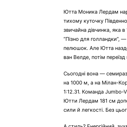
Ютта Моника Лердам наро
тихому куточку Південно
звичайна дівчинка, яка в 
“Пізно для голландки”, —
пелюшок. Але Ютта наздо
ван Велде, потім переїзд
Сьогодні вона — семиразо
на 1000 м, а на Мілан-К
1:12.31. Команда Jumbo-Vi
Ютти Лердам 181 см допо
сили й легкості. Без цьо
А стиль? Енергійний, зух