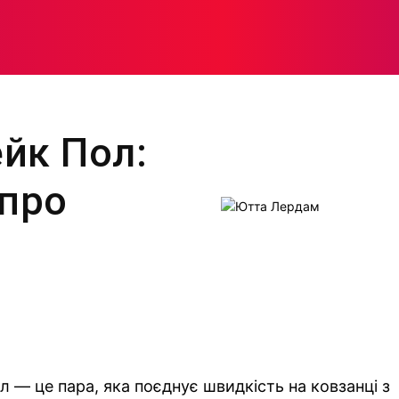
МОДА
ПЛІТКИ
ЗДОРОВ’Я
ЖІНОЧА ПСИХОЛОГІЯ
йк Пол:
 про
 — це пара, яка поєднує швидкість на ковзанці з