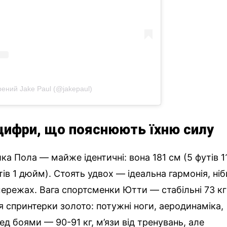
ений Jake Paul (@jakepaul)
: цифри, що пояснюють їхню силу
а Пола — майже ідентичні: вона 181 см (5 футів 1
утів 1 дюйм). Стоять удвох — ідеальна гармонія, ніб
мережах. Вага спортсменки Ютти — стабільні 73 кг
ря спринтерки золото: потужні ноги, аеродинаміка,
д боями — 90-91 кг, м’язи від тренувань, але