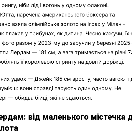
ингу, ніби лід і вогонь у одному флаконі.
 Ютта, наречена американського боксера та
но взяла олімпійське золото на Іграх у Мілані-
к плакав у трибунах, як дитина. Чесно кажучи, їх
их фото разом у 2023-му до заручин у березні 2025
Ютти Лердам — 181 см, а вага тримається на рівні 7
 роблять її королевою спринту на довгій доріжці.
 них удвох — Джейк 185 см зросту, часто вагою пі
зумієш: вони справді пасують один одному. Не
тері — обидва бійці, які не здаються.
ердам: від маленького містечка 
олота