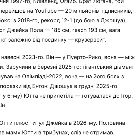
ня 1997-го, Клівленд, Огайо. Брат Логана, той
 перейшов на YouTube — 20 мільйонів підписників,
окс: з 2018-го, рекорд 12-1 (до бою з Джошуа),
Ріст Джейка Пола — 185 см, reach 193 см, вага
 кг залежно від поєдинку — крузервейт.
авесні 2023-го. Він — у Пуерто-Рико, вона — мі
 Заручини в березні 2025-го: гігантський діамант
ував на Олімпіаді-2022, вона — на його боях з
поразки від Ентоні Джошуа в грудні 2025-го
 у 6-му) Ютта не прилетіла — готувалася до Ігор.
ін.
 Ютти плюс титул Джейка в 2026-му. Половина
мав маму Ютти в трибунах, сліз не стримав.