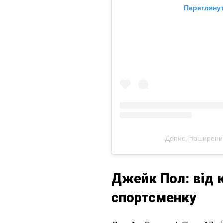
Переглянут
Допис, поширений
Джейк Пол: від ю
спортсменку