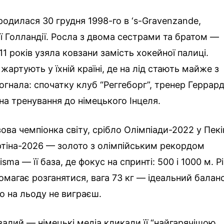
дилася 30 грудня 1998-го в ‘s-Gravenzande,
ї Голландії. Росла з двома сестрами та братом —
11 років узяла ковзани замість хокейної палиці.
 жартують у їхній країні, де на лід стають майже з
гнала: спочатку клуб “Реггеборг”, тренер Геррар
 на тренування до німецького Інцеля.
ва чемпіонка світу, срібло Олімпіади-2022 у Пекі
ортіна-2026 — золото з олімпійським рекордом
sma — її база, де фокус на спринті: 500 і 1000 м. Р
магає розганятися, вага 73 кг — ідеальний балан
го на льоду не виграєш.
валий — німецькі медіа кликали її “найгарячішою