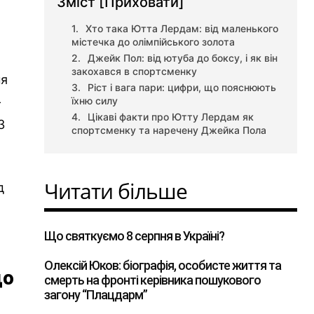
Зміст
[Приховати]
Хто така Ютта Лердам: від маленького
містечка до олімпійського золота
Джейк Пол: від ютуба до боксу, і як він
закохався в спортсменку
ня
Ріст і вага пари: цифри, що пояснюють
-
їхню силу
Цікаві факти про Ютту Лердам як
3
спортсменку та наречену Джейка Пола
Читати більше
д
Що святкуємо 8 серпня в Україні?
Олексій Юков: біографія, особисте життя та
до
смерть на фронті керівника пошукового
загону “Плацдарм”