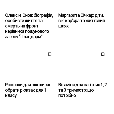
Олексій Юков: біографія,
Маргарита Січкар: діти,
особисте життя та
вік, кар’єра та життєвий
смерть на фронті
шлях
керівника пошукового
загону “Плацдарм”
Рюкзаки для школи: як
Вітаміни для вагітних 1, 2
обрати рюкзак для 1
та 3 триместр: що
класу
потрібно