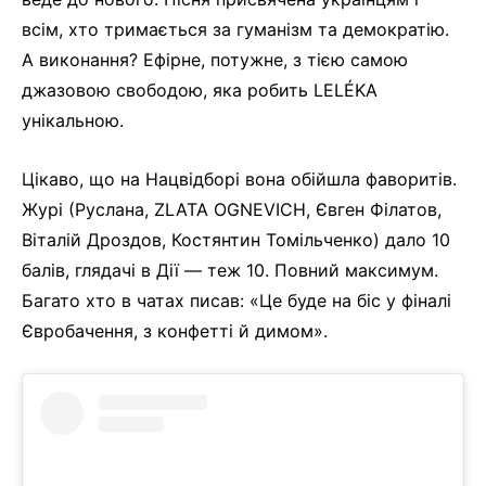
всім, хто тримається за гуманізм та демократію.
А виконання? Ефірне, потужне, з тією самою
джазовою свободою, яка робить LELÉKA
унікальною.
Цікаво, що на Нацвідборі вона обійшла фаворитів.
Журі (Руслана, ZLATA OGNEVICH, Євген Філатов,
Віталій Дроздов, Костянтин Томільченко) дало 10
балів, глядачі в Дії — теж 10. Повний максимум.
Багато хто в чатах писав: «Це буде на біс у фіналі
Євробачення, з конфетті й димом».