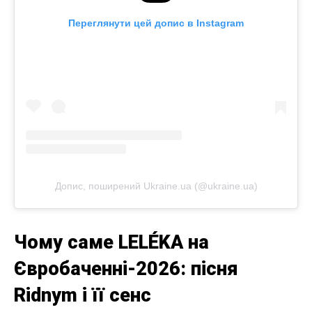
Переглянути цей допис в Instagram
Допис, поширений Ukraine.ua (@ukraine.ua)
Чому саме LELÉKA на
Євробаченні-2026: пісня
Ridnym і її сенс