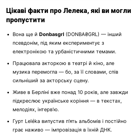
Цікаві факти про Лелека, які ви могли
пропустити
Вона ще й
Donbasgrl
(DONBA₴GRL) — інший
псевдонім, під яким експериментує з
електронікою та урбаністичними темами.
Працювала акторкою в театрі й кіно, але
музика перемогла — бо, за її словами, спів
сильніший за акторську сцену.
Живе в Берліні вже понад 10 років, але завжди
підкреслює українське коріння — в текстах,
мелодіях, інтерв’ю.
Гурт Leléka випустив п’ять альбомів і постійно
грає наживо — імпровізація в їхній ДНК.