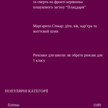
та смерть на фронті керівника
пошукового загону “Плацдарм”
Маргарита Січкар: діти, вік, кар’єра та
життєвий шлях
Рюкзаки для школи: як обрати рюкзак для
1 класу
ПОПУЛЯРНІ КАТЕГОРІЇ
Плітки
1189