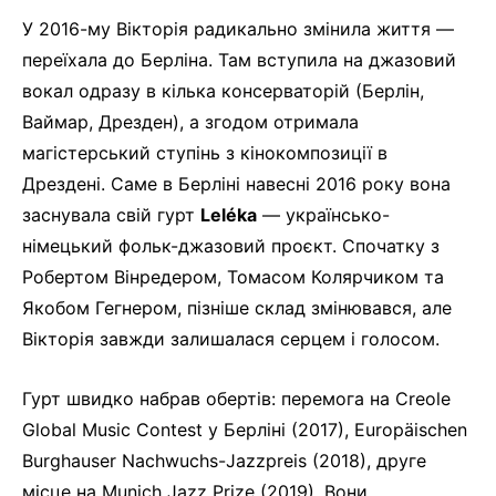
У 2016-му Вікторія радикально змінила життя —
переїхала до Берліна. Там вступила на джазовий
вокал одразу в кілька консерваторій (Берлін,
Ваймар, Дрезден), а згодом отримала
магістерський ступінь з кінокомпозиції в
Дрездені. Саме в Берліні навесні 2016 року вона
заснувала свій гурт
Leléka
— українсько-
німецький фольк-джазовий проєкт. Спочатку з
Робертом Вінредером, Томасом Колярчиком та
Якобом Гегнером, пізніше склад змінювався, але
Вікторія завжди залишалася серцем і голосом.
Гурт швидко набрав обертів: перемога на Creole
Global Music Contest у Берліні (2017), Europäischen
Burghauser Nachwuchs-Jazzpreis (2018), друге
місце на Munich Jazz Prize (2019). Вони