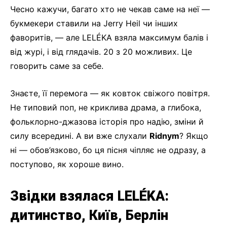
Чесно кажучи, багато хто не чекав саме на неї —
букмекери ставили на Jerry Heil чи інших
фаворитів, — але LELÉKA взяла максимум балів і
від журі, і від глядачів. 20 з 20 можливих. Це
говорить саме за себе.
Знаєте, її перемога — як ковток свіжого повітря.
Не типовий поп, не криклива драма, а глибока,
фольклорно-джазова історія про надію, зміни й
силу всередині. А ви вже слухали
Ridnym
? Якщо
ні — обов’язково, бо ця пісня чіпляє не одразу, а
поступово, як хороше вино.
Звідки взялася LELÉKA:
дитинство, Київ, Берлін