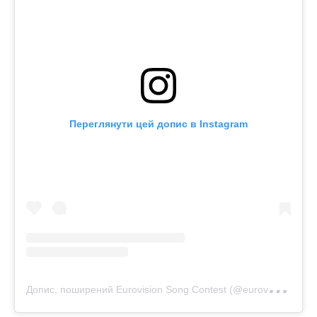
Переглянути цей допис в Instagram
Д
опис, поширений Eurovision Song Contest (@eurovision)