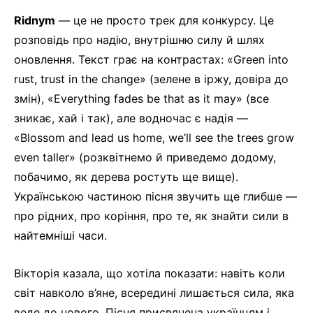
Ridnym
— це не просто трек для конкурсу. Це
розповідь про надію, внутрішню силу й шлях
оновлення. Текст грає на контрастах: «Green into
rust, trust in the change» (зелене в іржу, довіра до
змін), «Everything fades be that as it may» (все
зникає, хай і так), але водночас є надія —
«Blossom and lead us home, we’ll see the trees grow
even taller» (розквітнемо й приведемо додому,
побачимо, як дерева ростуть ще вище).
Українською частиною пісня звучить ще глибше —
про рідних, про коріння, про те, як знайти сили в
найтемніші часи.
Вікторія казала, що хотіла показати: навіть коли
світ навколо в’яне, всередині лишається сила, яка
веде до нового. Пісня присвячена українцям і