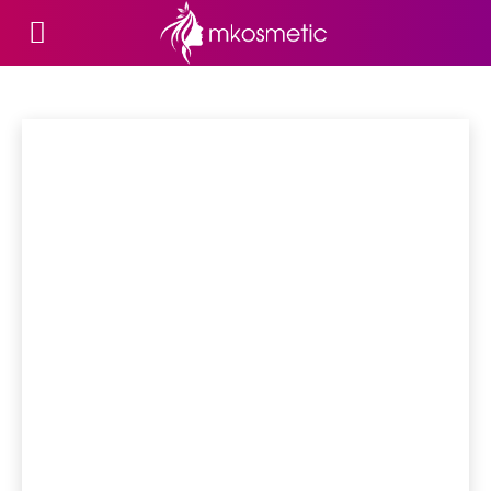
ЗДОРОВ'Я
Жіноча психологія
Материнство
Мода
Плітки
Побут
Різ
Головна
Здоров'я