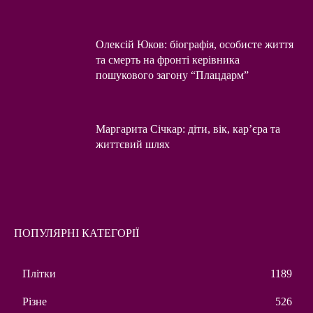
Олексій Юков: біографія, особисте життя
та смерть на фронті керівника
пошукового загону “Плацдарм”
Маргарита Січкар: діти, вік, кар’єра та
життєвий шлях
ПОПУЛЯРНІ КАТЕГОРІЇ
Плітки
1189
Різне
526