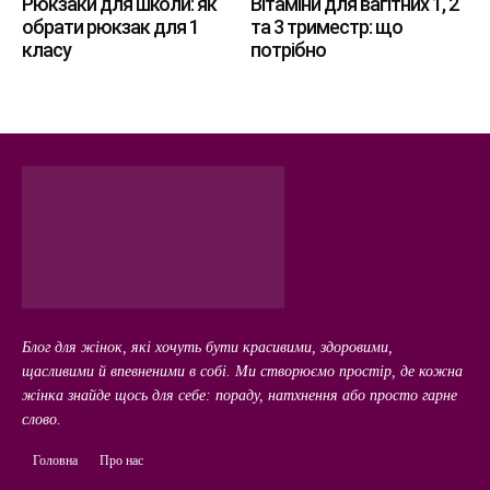
Рюкзаки для школи: як
Вітаміни для вагітних 1, 2
обрати рюкзак для 1
та 3 триместр: що
класу
потрібно
Блог для жінок, які хочуть бути красивими, здоровими,
щасливими й впевненими в собі. Ми створюємо простір, де кожна
жінка знайде щось для себе: пораду, натхнення або просто гарне
слово.
Головна
Про нас