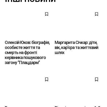
Олексій Юков: біографія,
Маргарита Січкар: діти,
особисте життя та
вік, кар’єра та життєвий
смерть на фронті
шлях
керівника пошукового
загону “Плацдарм”