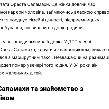
утата Ореста Саламахи. Ця жінка довгий час
ичної кар’єри чоловіка, займаючись власною справ
життя поєднує сімейні цінності, підприємницьку
пробування, які випали на долю родини.
оку назавжди змінила її долю. У ДТП у селі
 Орест Саламаха, керуючи квадроциклом, виїхав н
нувся з маршрутним таксі. Незважаючи на реанімац
ардеп помер увечері того ж дня. У 34 роки він
х маленьких дітей.
 Саламахи та знайомство з
віком