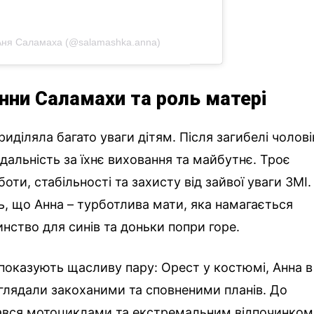
Аня Саламаха (@salamashka.anna)
нни Саламахи та роль матері
діляла багато уваги дітям. Після загибелі чолові
відальність за їхнє виховання та майбутнє. Троє
ти, стабільності та захисту від зайвої уваги ЗМІ.
ь, що Анна – турботлива мати, яка намагається
нство для синів та доньки попри горе.
показують щасливу пару: Орест у костюмі, Анна в
виглядали закоханими та сповненими планів. До
ався мотоциклами та екстремальним відпочинком,