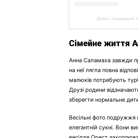
Допис, поширений 
Сімейне життя А
Анна Саламаха завжди при
на неї лягла повна відпо
малюків потребують турбо
Друзі родини відзначают
зберегти нормальне дити
Весільні фото подружжя 
елегантній сукні. Вони 
весілля Орест захоплюв