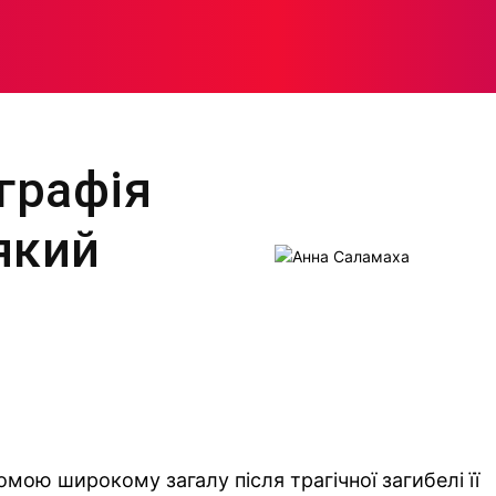
МОДА
ПЛІТКИ
ЗДОРОВ’Я
ЖІНОЧА ПСИХОЛОГІЯ
графія
який
мою широкому загалу після трагічної загибелі її