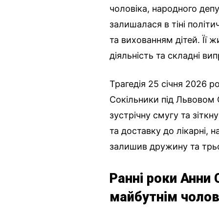
чоловіка, народного деп
залишалася в тіні політ
та вихованням дітей. Її 
діяльність та складні ви
Трагедія 25 січня 2026 р
Сокільники під Львовом
зустрічну смугу та зітк
та доставку до лікарні, н
залишив дружину та трьо
Ранні роки Анни
майбутнім чоло