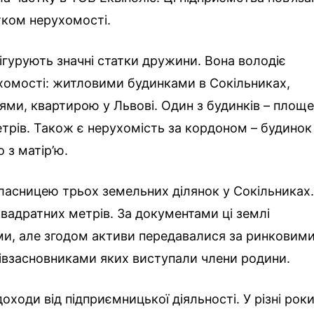
тком нерухомості.
ігурують значні статки дружини. Вона володіє
хомості: житловими будинками в Сокільниках,
ми, квартирою у Львові. Один з будинків – площ
трів. Також є нерухомість за кордоном – будинок
о з матір’ю.
власницею трьох земельних ділянок у Сокільниках
квадратних метрів. За документами ці землі
ми, але згодом активи передавалися за ринковим
співзасновниками яких виступали члени родини.
оходи від підприємницької діяльності. У різні рок