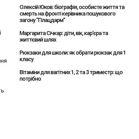
Олексій Юков: біографія, особисте життя та
смерть на фронті керівника пошукового
загону “Плацдарм”
і
Маргарита Січкар: діти, вік, кар’єра та
життєвий шлях
Рюкзаки для школи: як обрати рюкзак для 1
класу
ння
Вітаміни для вагітних 1, 2 та 3 триместр: що
потрібно
ть