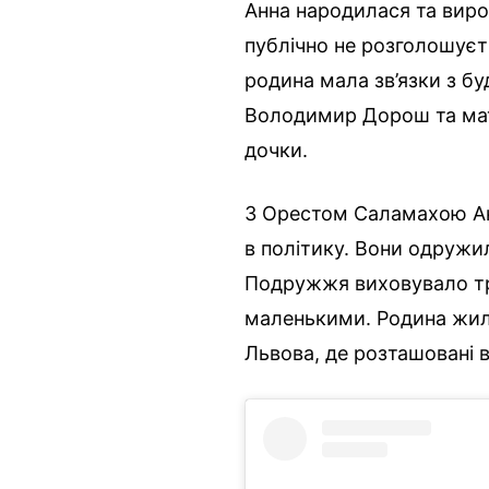
Анна народилася та виро
публічно не розголошуєть
родина мала зв’язки з б
Володимир Дорош та мат
дочки.
З Орестом Саламахою Ан
в політику. Вони одружил
Подружжя виховувало трь
маленькими. Родина жил
Львова, де розташовані в