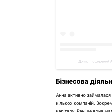
Допис, поширений 
Бізнесова діяль
Анна активно займалася
кількох компаній. Зокре
капіталу. Раніше вона ма