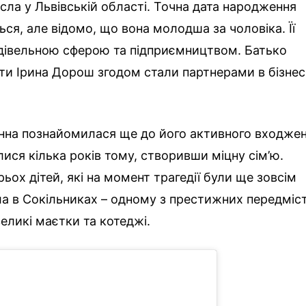
сла у Львівській області. Точна дата народження
ся, але відомо, що вона молодша за чоловіка. Її
удівельною сферою та підприємництвом. Батько
и Ірина Дорош згодом стали партнерами в бізнес
на познайомилася ще до його активного входже
ися кілька років тому, створивши міцну сім’ю.
ох дітей, які на момент трагедії були ще зовсім
а в Сокільниках – одному з престижних передміс
еликі маєтки та котеджі.