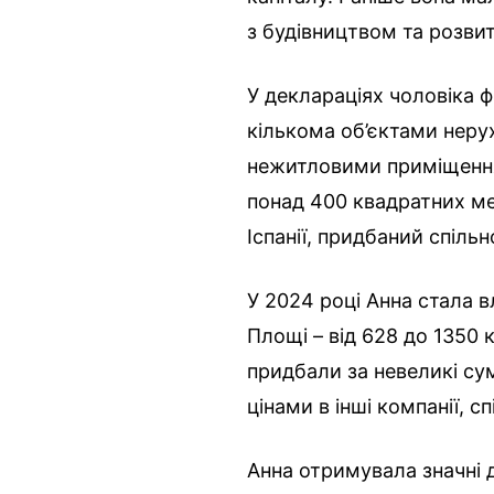
з будівництвом та розви
У деклараціях чоловіка ф
кількома об’єктами неру
нежитловими приміщення
понад 400 квадратних ме
Іспанії, придбаний спільн
У 2024 році Анна стала 
Площі – від 628 до 1350 
придбали за невеликі су
цінами в інші компанії, 
Анна отримувала значні д