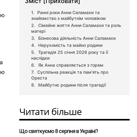
Зміст
[Приховати]
Ранні роки Анни Саламахи та
ою
знайомство з майбутнім чоловіком
Сімейне життя Анни Саламахи та роль
матері
Бізнесова діяльність Анни Саламахи
Нерухомість та майно родини
Трагедія 25 січня 2026 року та її
наслідки
а
Як Анна справляється з горем
ію
Суспільна реакція та пам’ять про
Ореста
Майбутнє родини після трагедії
Читати більше
Що святкуємо 8 серпня в Україні?