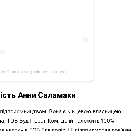
Аня Саламаха (@salamashka.anna)
ність Анни Саламахи
 підприємництвом. Вона є кінцевою власницею
ма, ТОВ Буд Інвест Ком, де їй належить 100%
ла частку в ТОВ Еквіполіс. Ці підприємства пов’яза