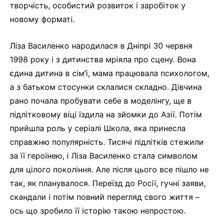
творчість, особистий розвиток і заробіток у
новому форматі.
Ліза Василенко народилася в Дніпрі 30 червня
1998 року і з дитинства мріяла про сцену. Вона
єдина дитина в сім’ї, мама працювала психологом,
а з батьком стосунки склалися складно. Дівчина
рано почала пробувати себе в моделінгу, ще в
підлітковому віці їздила на зйомки до Азії. Потім
прийшла роль у серіалі Школа, яка принесла
справжню популярність. Тисячі підлітків стежили
за її героїнею, і Ліза Василенко стала символом
для цілого покоління. Але після цього все пішло не
так, як планувалося. Переїзд до Росії, гучні заяви,
скандали і потім повний перегляд свого життя –
ось що зробило її історію такою непростою.