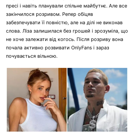
пресі і навіть планували спільне майбутнє. Але все
закінчилося розривом. Репер обіцяв
забезпечувати її повністю, але на ділі не виконав
слова. Ліза залишилася без грошей і зрозуміла, що
не хоче залежати від когось. Після розриву вона
почала активно розвивати OnlyFans і зараз
почувається вільною.