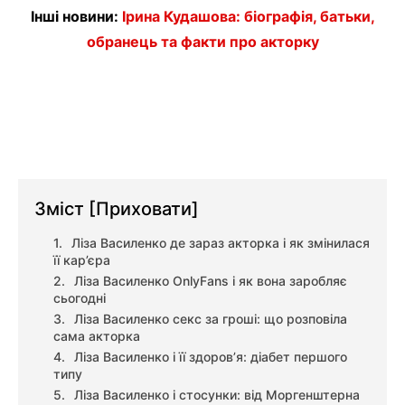
Інші новини:
Ірина Кудашова: біографія, батьки,
обранець та факти про акторку
Зміст
[Приховати]
Ліза Василенко де зараз акторка і як змінилася
її кар’єра
Ліза Василенко OnlyFans і як вона заробляє
сьогодні
Ліза Василенко секс за гроші: що розповіла
сама акторка
Ліза Василенко і її здоров’я: діабет першого
типу
Ліза Василенко і стосунки: від Моргенштерна