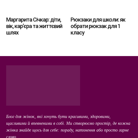
Маргарита Січкар: діти,
Рюкзаки для школи: як
вік, кар’єра та життєвий
обрати рюкзак для 1
шлях
класу
Блог для жінок, які хочуть бути красивими, здоровими,
щасливими й впевненими в собі. Ми створюємо простір, де кожна
жінка знайде щось для себе: пораду, натхнення або просто гарне
слово.