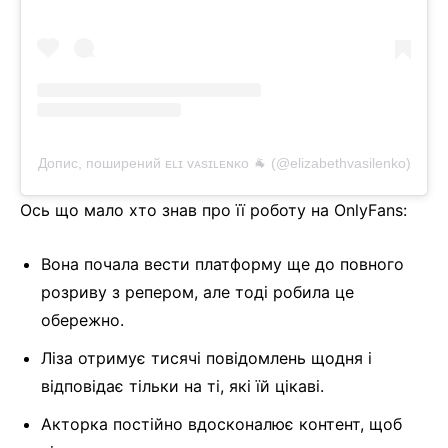
Допис, поширений ᴇʟɪ ᴠᴀsɪʟᴇɴᴋᴏ 🐐 (@elizabethvasilenko)
Ось що мало хто знав про її роботу на OnlyFans:
Вона почала вести платформу ще до повного
розриву з репером, але тоді робила це
обережно.
Ліза отримує тисячі повідомлень щодня і
відповідає тільки на ті, які їй цікаві.
Акторка постійно вдосконалює контент, щоб