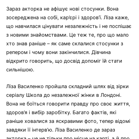
Зараз акторка не афішує нові стосунки. Вона
зосереджена на собі, кар’єрі і здоров’ї. Ліза каже,
що навчилася цінувати незалежність і не поспішає
з новими знайомствами. Це теж те, про що мало
хто знав раніше – як саме склалися стосунки з
репером і чому вони закінчилися. Дівчина
відкрито говорить, що досвід допоміг їй стати
сильнішою.
Ліза Василенко пройшла складний шлях від зірки
серіалу Школа до незалежної жінки в Лондоні.
Вона не боїться говорити правду про своє життя,
здоров’я і вибір заробітку. Багато фактів, які
раніше ховалися за яскравими фото, тепер відомі
завдяки її інтерв’ю. Ліза Василенко де зараз
акторка – це не тільки про місце на карті, а й про