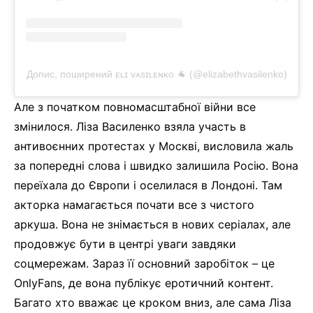
Допис, поширений ᴇʟɪ ᴠᴀsɪʟᴇɴᴋᴏ 🐐 (@elizabethvasilenko)
Але з початком повномасштабної війни все
змінилося. Ліза Василенко взяла участь в
антивоєнних протестах у Москві, висловила жаль
за попередні слова і швидко залишила Росію. Вона
переїхала до Європи і оселилася в Лондоні. Там
акторка намагається почати все з чистого
аркуша. Вона не знімається в нових серіалах, але
продовжує бути в центрі уваги завдяки
соцмережам. Зараз її основний заробіток – це
OnlyFans, де вона публікує еротичний контент.
Багато хто вважає це кроком вниз, але сама Ліза