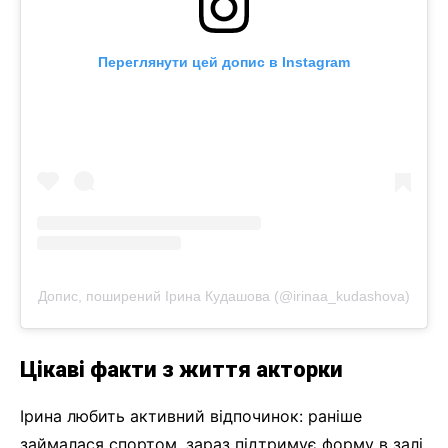
Переглянути цей допис в Instagram
Допис, поширений Ірина Кудашова (@irinaa_kudashova)
Цікаві факти з життя акторки
Ірина любить активний відпочинок: раніше
займалася спортом, зараз підтримує форму в залі.