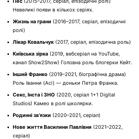
Пес
(2015–2017, серіал, епізодичні ролі)
Невеликі появи в кількох серіях.
Жизнь на грани
(2016–2017, серіал, епізодичні
ролі)
Лікар Ковальчук
(2017, серіал, епізодична роль)
Київська зірка
(2019, вебсеріал на YouTube,
канал Show2Show) Головна роль блогерки Кейт.
Інший Франко
(2019–2021, біографічна драма)
Роль Іванни (Асі) — доньки Петра Франка.
Секс, Інста і ЗНО
(2020, серіал 1+1 Digital
Studios) Камео в ролі школярки.
Родинні зв’язки
(2020–2021, серіал)
Нове життя Василини Павлівни
(2021–2022,
серіал)