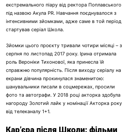
екстремального піару від ректора Поплавського
під назвою Акула PR. Навчання поєднувалося з
інтенсивними зйомками, адже саме в той період
стартував серіал Школа.
Зйомки цього проєкту тривали чотири місяці – з
серпня по листопад 2017 року. Ірина отримала
роль Вероніки Тихонової, яка принесла їй
справжню популярність. Після виходу серіалу на
екрани дівчина прокинулася знаменитою:
шанувальники писали в соцмережах, просили
фото та автографи. У 2018 році акторка здобула
нагороду Золотий лайк у номінації Акторка року
від телеканалу 1+1.
Кар’єра після Школи: фільми