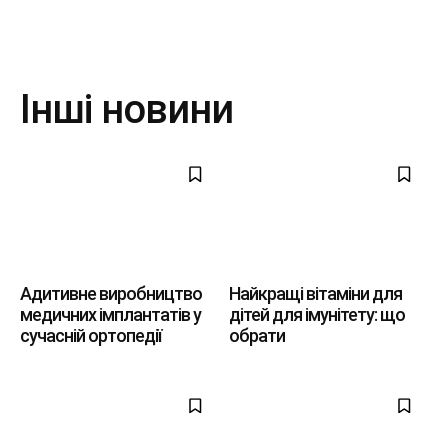
Інші новини
Адитивне виробництво
Найкращі вітаміни для
медичних імплантатів у
дітей для імунітету: що
сучасній ортопедії
обрати