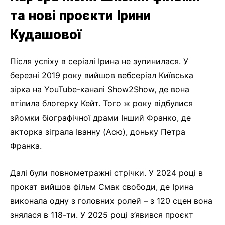
та нові проєкти Ірини
Кудашової
Після успіху в серіалі Ірина не зупинилася. У
березні 2019 року вийшов вебсеріал Київська
зірка на YouTube-каналі Show2Show, де вона
втілила блогерку Кейт. Того ж року відбулися
зйомки біографічної драми Інший Франко, де
акторка зіграла Іванну (Асю), доньку Петра
Франка.
Далі були повнометражні стрічки. У 2024 році в
прокат вийшов фільм Смак свободи, де Ірина
виконала одну з головних ролей – з 120 сцен вона
знялася в 118-ти. У 2025 році з’явився проєкт