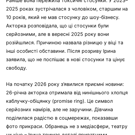
Раніше вона пережила токсичні стосунки. У 2023–
2025 роках зустрічалася з чоловіком, старшим на
10 років, який не мав стосунку до шоу-бізнесу.
Акторка розповідала, що ці стосунки були
серйозними, але в вересні 2025 року вони
розійшлися. Причиною назвала різницю у віці та
інші особисті обставини. Після розриву Ірина
заявила, що не поспішає в нові стосунки та цінує
свободу.
На початку 2026 року з’явилися приємні новини:
26-річна акторка отримала від нинішнього хлопця
каблучку-обіцянку (promise ring). Це символ
серйозних намірів, але не заручини. Дівчина
поділилася радістю в соцмережах, показавши
фото прикраси. Обранець не з медіасфери, театру
чи кіно – Ірина тримає деталі приватними,