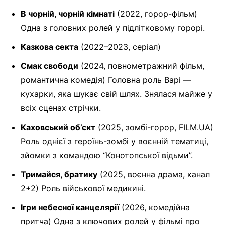
В чорній, чорній кімнаті
(2022, горор-фільм)
Одна з головних ролей у підлітковому горорі.
Казкова секта
(2022–2023, серіал)
Смак свободи
(2024, повнометражний фільм,
романтична комедія) Головна роль Варі —
кухарки, яка шукає свій шлях. Знялася майже у
всіх сценах стрічки.
Каховський об’єкт
(2025, зомбі-горор, FILM.UA)
Роль однієї з героїнь-зомбі у воєнній тематиці,
зйомки з командою “Конотопської відьми”.
Тримайся, братику
(2025, воєнна драма, канал
2+2) Роль військової медикині.
Ігри небесної канцелярії
(2026, комедійна
притча) Одна з ключових ролей у фільмі про