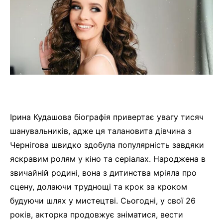
Ірина Кудашова біографія привертає увагу тисяч
шанувальників, адже ця талановита дівчина з
Чернігова швидко здобула популярність завдяки
яскравим ролям у кіно та серіалах. Народжена в
звичайній родині, вона з дитинства мріяла про
сцену, долаючи труднощі та крок за кроком
будуючи шлях у мистецтві. Сьогодні, у свої 26
років, акторка продовжує зніматися, вести