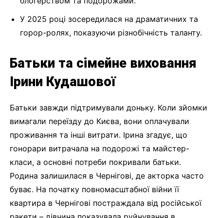
блогерством та подорожами.
У 2025 році зосередилася на драматичних та
горор-ролях, показуючи різнобічність таланту.
Батьки та сімейне виховання
Ірини Кудашової
Батьки завжди підтримували доньку. Коли зйомки
вимагали переїзду до Києва, вони оплачували
проживання та інші витрати. Ірина згадує, що
гонорари витрачала на подорожі та майстер-
класи, а основні потреби покривали батьки.
Родина залишилася в Чернігові, де акторка часто
буває. На початку повномасштабної війни її
квартира в Чернігові постраждала від російської
ракети – дівчина показувала руйнування в