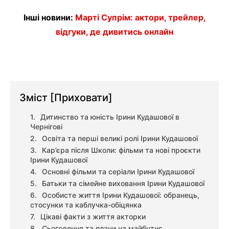
Інші новини:
Марті Супрім: актори, трейлер,
відгуки, де дивитись онлайн
Зміст
[Приховати]
Дитинство та юність Ірини Кудашової в
Чернігові
Освіта та перші великі ролі Ірини Кудашової
Кар’єра після Школи: фільми та нові проєкти
Ірини Кудашової
Основні фільми та серіали Ірини Кудашової
Батьки та сімейне виховання Ірини Кудашової
Особисте життя Ірини Кудашової: обранець,
стосунки та каблучка-обіцянка
Цікаві факти з життя акторки
Сьогодення та плани на майбутнє