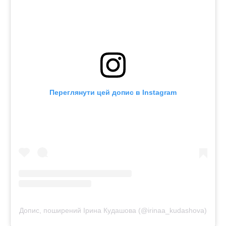
Переглянути цей допис в Instagram
Допис, поширений Ірина Кудашова (@irinaa_kudashova)