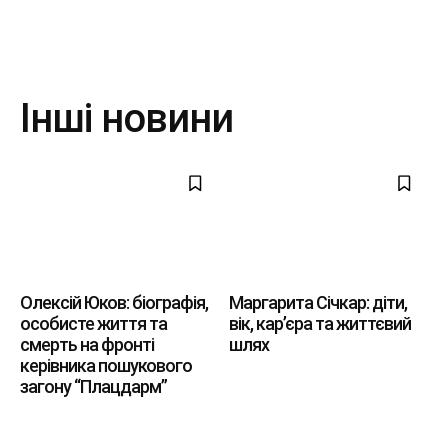
Інші новини
Олексій Юков: біографія,
Маргарита Січкар: діти,
особисте життя та
вік, кар’єра та життєвий
смерть на фронті
шлях
керівника пошукового
загону “Плацдарм”