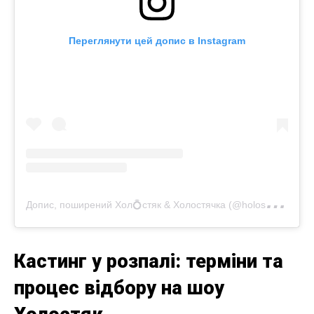
Переглянути цей допис в Instagram
Д
опис, поширений Хол💍стяк & Холостячка (@holostyakstb)
Кастинг у розпалі: терміни та
процес відбору на шоу