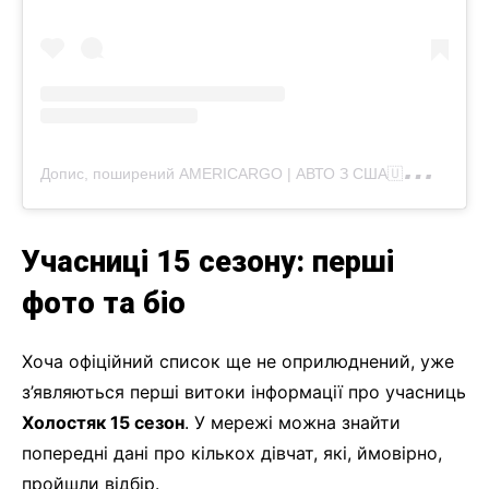
Д
опис, поширений AMERICARGO | АВТО З США🇺🇸 – КАНАДИ 🇨🇦 – АНГЛІЇ 🇬🇧 | ЛЬВІВ (@americargo_lviv)
Учасниці 15 сезону: перші
фото та біо
Хоча офіційний список ще не оприлюднений, уже
з’являються перші витоки інформації про учасниць
Холостяк 15 сезон
. У мережі можна знайти
попередні дані про кількох дівчат, які, ймовірно,
пройшли відбір.