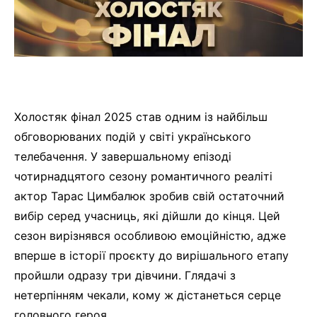
Холостяк фінал 2025 став одним із найбільш
обговорюваних подій у світі українського
телебачення. У завершальному епізоді
чотирнадцятого сезону романтичного реаліті
актор Тарас Цимбалюк зробив свій остаточний
вибір серед учасниць, які дійшли до кінця. Цей
сезон вирізнявся особливою емоційністю, адже
вперше в історії проєкту до вирішального етапу
пройшли одразу три дівчини. Глядачі з
нетерпінням чекали, кому ж дістанеться серце
головного героя.