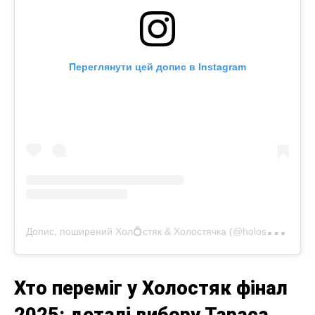
Переглянути цей допис в Instagram
Д
опис, поширений Хол💍стяк & Холостячка (@holostyakstb)
Хто переміг у Холостяк фінал
2025: деталі вибору Тараса