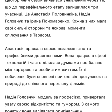
що до передфінального етапу залишилися три
учасниці. Це Анастасія Половинкіна, Надін
Головчук та Ірина Пономаренко. Кожна з них мала
свої сильні сторони та яскраві моменти
спілкування з Тарасом.
Анастасія вражала своєю незалежністю та
професійними досягненнями. Вона працює в сфері
технологій і часто ділилася думками про баланс
між кар’єрою та особистим життям. Їхні
побачення були сповнені пригод: від прогулянок на
природі до спільного перегляду фільмів.
Надін Головчук, модель за професією, привертала
увагу своєю відкритістю та гумором. З самого
початку вона виділялася оригінальним