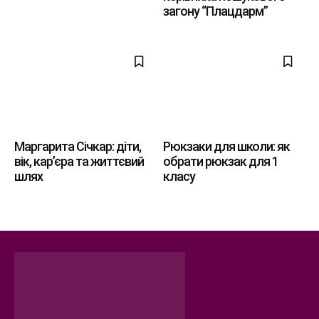
загону “Плацдарм”
Маргарита Січкар: діти,
Рюкзаки для школи: як
вік, кар’єра та життєвий
обрати рюкзак для 1
шлях
класу