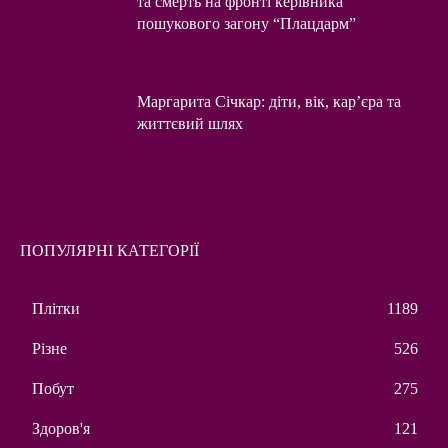
та смерть на фронті керівника
пошукового загону “Плацдарм”
Маргарита Січкар: діти, вік, кар’єра та
життєвий шлях
ПОПУЛЯРНІ КАТЕГОРІЇ
Плітки
1189
Різне
526
Побут
275
Здоров'я
121