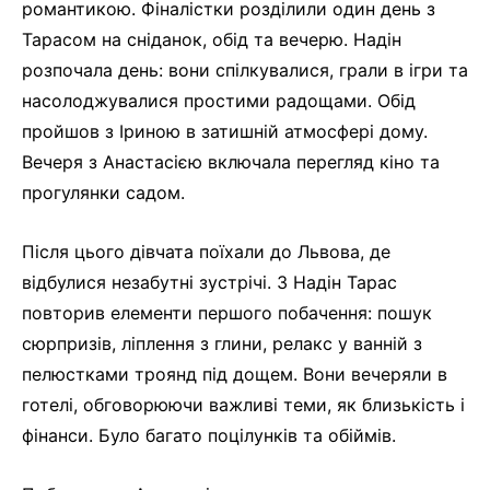
романтикою. Фіналістки розділили один день з
Тарасом на сніданок, обід та вечерю. Надін
розпочала день: вони спілкувалися, грали в ігри та
насолоджувалися простими радощами. Обід
пройшов з Іриною в затишній атмосфері дому.
Вечеря з Анастасією включала перегляд кіно та
прогулянки садом.
Після цього дівчата поїхали до Львова, де
відбулися незабутні зустрічі. З Надін Тарас
повторив елементи першого побачення: пошук
сюрпризів, ліплення з глини, релакс у ванній з
пелюстками троянд під дощем. Вони вечеряли в
готелі, обговорюючи важливі теми, як близькість і
фінанси. Було багато поцілунків та обіймів.