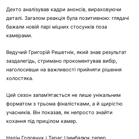
Дехто аналізував кадри анонсів, вираховуючи
деталі. Загалом реакція була позитивною: глядачі
бажали новій парі міцних стосунків поза
камерами.
Ведучий Григорій Решетнік, який знав результат
заздалегідь, стримано прокоментував вибір,
наголосивши на важливості прийняти рішення
холостяка.
Цей сезон запам’ятається не лише унікальним
форматом з трьома фіналістками, а й щирістю
учасників. Він показав, як непросто знайти
кохання під прицілом камер.
Надін Головчук і Тарас Цимбалюк тепер