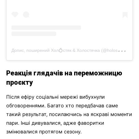
Д
опис, поширений Хол💍стяк & Холостячка (@holostyakstb)
Реакція глядачів на переможницю
проєкту
Після ефіру соціальні мережі вибухнули
обговореннями. Багато хто передбачав саме
такий результат, посилаючись на яскраві моменти
пари. Інші дивувалися, адже фаворитки
змінювалися протягом сезону.