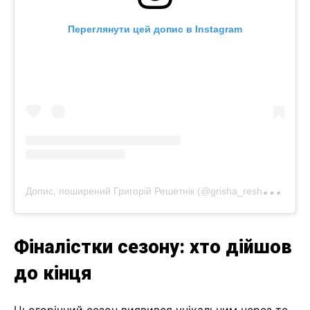
Переглянути цей допис в Instagram
Д
опис, поширений Григорій Решетнік (@grisha_reshetnik)
Фіналістки сезону: хто дійшов
до кінця
Цьогорічний сезон виявився унікальним через те,