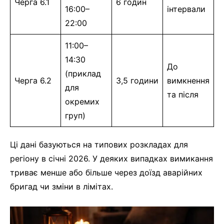
Черга 6.1
6 годин
16:00–
інтервали
22:00
11:00–
14:30
До
(приклад
Черга 6.2
3,5 години
вимкнення
для
та після
окремих
груп)
Ці дані базуються на типових розкладах для
регіону в січні 2026. У деяких випадках вимикання
триває менше або більше через доїзд аварійних
бригад чи зміни в лімітах.