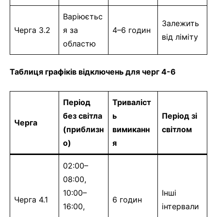
Варіюєтьс
Залежить
Черга 3.2
я за
4–6 годин
від ліміту
областю
Таблиця графіків відключень для черг 4-6
Період
Триваліст
без світла
ь
Період зі
Черга
(приблизн
вимиканн
світлом
о)
я
02:00–
08:00,
10:00–
Інші
Черга 4.1
6 годин
16:00,
інтервали