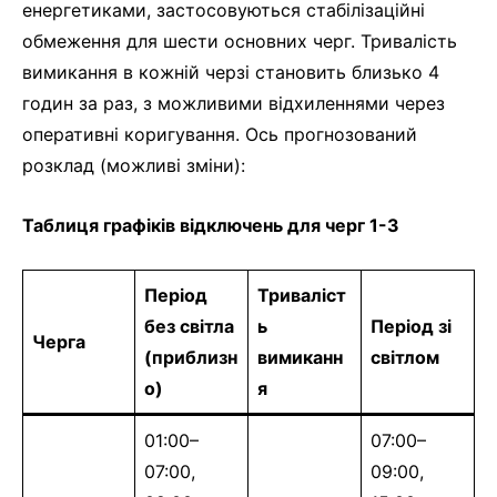
енергетиками, застосовуються стабілізаційні
обмеження для шести основних черг. Тривалість
вимикання в кожній черзі становить близько 4
годин за раз, з можливими відхиленнями через
оперативні коригування. Ось прогнозований
розклад (можливі зміни):
Таблиця графіків відключень для черг 1-3
Період
Триваліст
без світла
ь
Період зі
Черга
(приблизн
вимиканн
світлом
о)
я
01:00–
07:00–
07:00,
09:00,