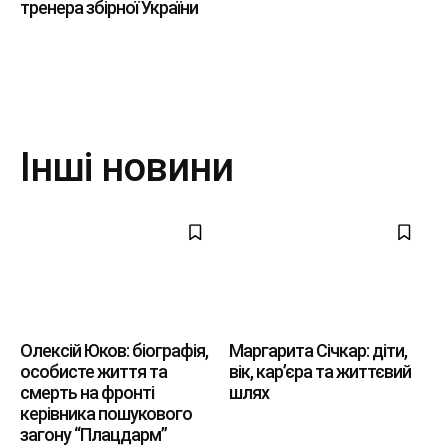
тренера збірної України
Інші новини
Олексій Юков: біографія,
Маргарита Січкар: діти,
особисте життя та
вік, кар’єра та життєвий
смерть на фронті
шлях
керівника пошукового
загону “Плацдарм”