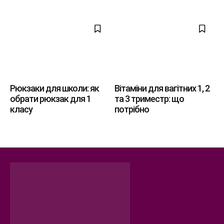
Рюкзаки для школи: як
Вітаміни для вагітних 1, 2
обрати рюкзак для 1
та 3 триместр: що
класу
потрібно