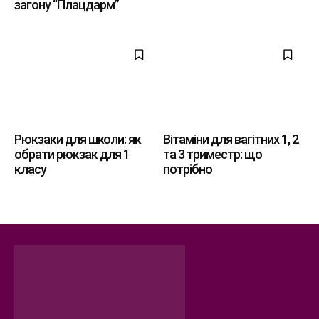
загону “Плацдарм”
Рюкзаки для школи: як
Вітаміни для вагітних 1, 2
обрати рюкзак для 1
та 3 триместр: що
класу
потрібно