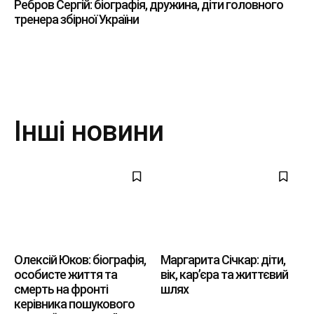
Ребров Сергій: біографія, дружина, діти головного
тренера збірної України
Інші новини
Олексій Юков: біографія,
Маргарита Січкар: діти,
особисте життя та
вік, кар’єра та життєвий
смерть на фронті
шлях
керівника пошукового