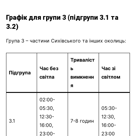
Графік для групи 3 (підгрупи 3.1 та
3.2)
Група 3 – частини Сихівського та інших околиць:
Триваліст
Час без
ь
Час зі
Підгрупа
світла
вимкненн
світлом
я
02:00-
05:30,
05:30-
12:30-
12:30,
3.1
7-8 годин
16:00,
16:00-
23:00-
23:00