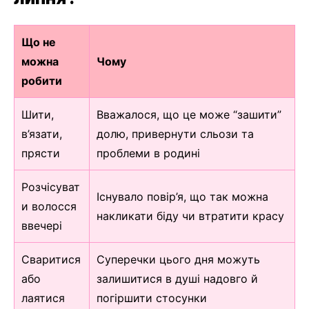
Що не
можна
Чому
робити
Шити,
Вважалося, що це може “зашити”
в’язати,
долю, привернути сльози та
прясти
проблеми в родині
Розчісуват
Існувало повір’я, що так можна
и волосся
накликати біду чи втратити красу
ввечері
Сваритися
Суперечки цього дня можуть
або
залишитися в душі надовго й
лаятися
погіршити стосунки