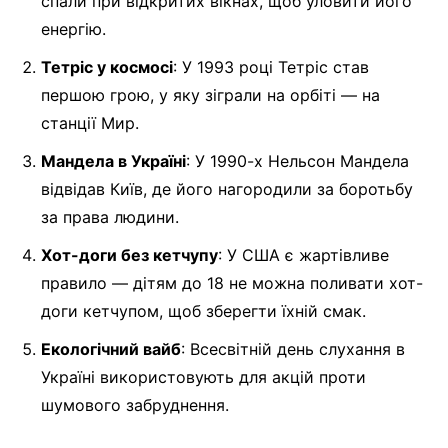
спали при відкритих вікнах, щоб уловити його
енергію.
Тетріс у космосі
: У 1993 році Тетріс став
першою грою, у яку зіграли на орбіті — на
станції Мир.
Мандела в Україні
: У 1990-х Нельсон Мандела
відвідав Київ, де його нагородили за боротьбу
за права людини.
Хот-доги без кетчупу
: У США є жартівливе
правило — дітям до 18 не можна поливати хот-
доги кетчупом, щоб зберегти їхній смак.
Екологічний вайб
: Всесвітній день слухання в
Україні використовують для акцій проти
шумового забруднення.