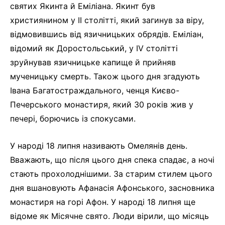
святих Якинта й Еміліана. Якинт був
християнином у II столітті, який загинув за віру,
відмовившись від язичницьких обрядів. Еміліан,
відомий як Доростольський, у IV столітті
зруйнував язичницьке капище й прийняв
мученицьку смерть. Також цього дня згадують
Івана Багатостраждального, ченця Києво-
Печерського монастиря, який 30 років жив у
печері, борючись із спокусами.
У народі 18 липня називають Омелянів день.
Вважають, що після цього дня спека спадає, а ночі
стають прохолоднішими. За старим стилем цього
дня вшановують Афанасія Афонського, засновника
монастиря на горі Афон. У народі 18 липня ще
відоме як Місячне свято. Люди вірили, що місяць