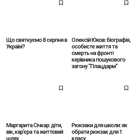
Що святкуємо 8 серпня в
Олексій Юков: біографія,
Україні?
особисте життя та
смерть на фронті
керівника пошукового
загону “Плацдарм”
Маргарита Січкар: діти,
Рюкзаки для школи: як
вік, кар’єра та життєвий
обрати рюкзак для 1
шлях
класу