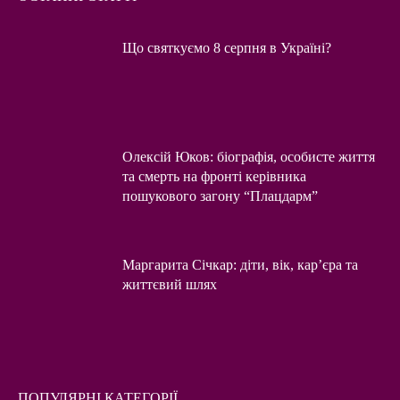
Що святкуємо 8 серпня в Україні?
Олексій Юков: біографія, особисте життя
та смерть на фронті керівника
пошукового загону “Плацдарм”
Маргарита Січкар: діти, вік, кар’єра та
життєвий шлях
ПОПУЛЯРНІ КАТЕГОРІЇ