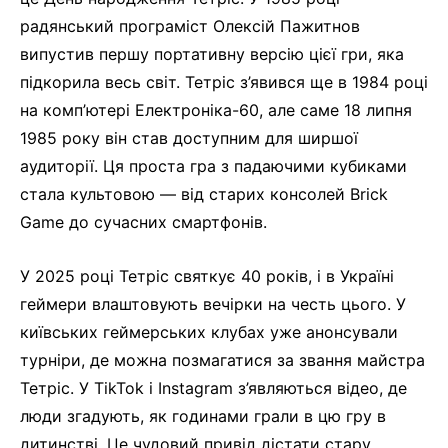
радянський програміст Олексій Пажитнов
випустив першу портативну версію цієї гри, яка
підкорила весь світ. Тетріс з’явився ще в 1984 році
на комп’ютері Електроніка-60, але саме 18 липня
1985 року він став доступним для ширшої
аудиторії. Ця проста гра з падаючими кубиками
стала культовою — від старих консолей Brick
Game до сучасних смартфонів.
У 2025 році Тетріс святкує 40 років, і в Україні
геймери влаштовують вечірки на честь цього. У
київських геймерських клубах уже анонсували
турніри, де можна позмагатися за звання майстра
Тетріс. У TikTok і Instagram з’являються відео, де
люди згадують, як годинами грали в цю гру в
дитинстві. Це чудовий привід дістати стару