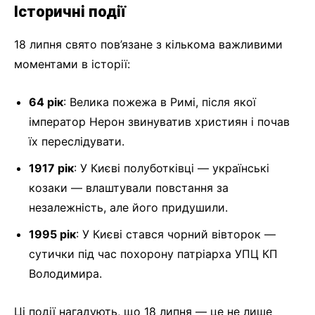
Історичні події
18 липня свято пов’язане з кількома важливими
моментами в історії:
64 рік
: Велика пожежа в Римі, після якої
імператор Нерон звинуватив християн і почав
їх переслідувати.
1917 рік
: У Києві полуботківці — українські
козаки — влаштували повстання за
незалежність, але його придушили.
1995 рік
: У Києві стався чорний вівторок —
сутички під час похорону патріарха УПЦ КП
Володимира.
Ці події нагадують, що 18 липня — це не лише