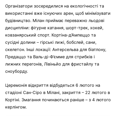
Організатори зосередилися на екологічності та
використанні вже існуючих арен, щоб мінімізувати
будівництво. Мілан приймає переважно льодові
дисципліни: фігурне катання, шорт-трек, хокей,
ковзанярський спорт. Кортіна-д’Ампеццо та
сусідні долини – гірські лижі, бобслей, сани,
скелетон. Інші локації: Антерсельва для біатлону,
Предаццо та Валь-ді-Ф’ємме для стрибків і
лижних перегонів, Лівіньйо для фристайлу та
сноуборду.
Церемонія відкриття відбудеться 6 лютого на
стадіоні Сан-Сіро в Мілані, закриття – 22 лютого в
Кортіні. Змагання починаються раніше – з 4 лютого
керлінгом.