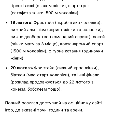
гірські лижі (слалом жінки), шорт-трек
(естафета жінки, 500 м чоловіки).
19 лютого
: Фристайл (акробатика чоловіки),
лижний альпінізм (спринт жінки та чоловіки),
лижне двоборство (командний спринт), хокей
(жінки матч за 3 місце), ковзанярський спорт
(1500 м чоловіки), фігурне катання (одиночки
жінки).
20 лютого
: Фристайл (лижний крос жінки),
біатлон (мас-старт чоловіки), та інші фінали
(розклад продовжується до 22 лютого з
хокеєм, бобслеєм тощо).
Повний розклад доступний на офіційному сайті
Ігор, де вказані точні години та арени.