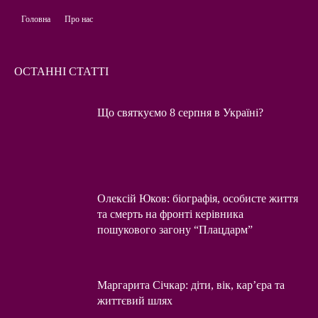
Головна
Про нас
ОСТАННІ СТАТТІ
Що святкуємо 8 серпня в Україні?
Олексій Юков: біографія, особисте життя
та смерть на фронті керівника
пошукового загону “Плацдарм”
Маргарита Січкар: діти, вік, кар’єра та
життєвий шлях