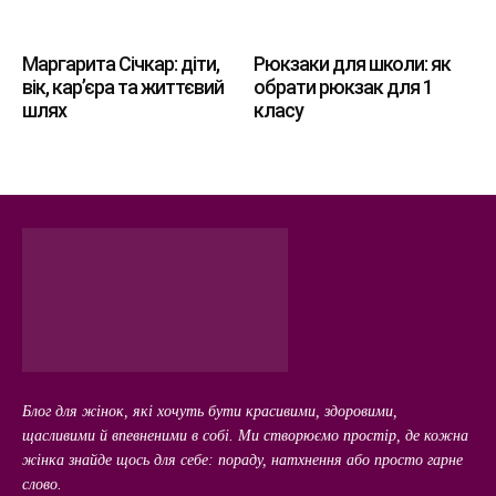
Маргарита Січкар: діти,
Рюкзаки для школи: як
вік, кар’єра та життєвий
обрати рюкзак для 1
шлях
класу
Блог для жінок, які хочуть бути красивими, здоровими,
щасливими й впевненими в собі. Ми створюємо простір, де кожна
жінка знайде щось для себе: пораду, натхнення або просто гарне
слово.