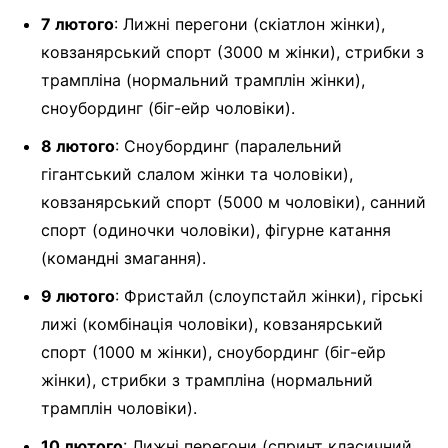
7 лютого
: Лижні перегони (скіатлон жінки),
ковзанярський спорт (3000 м жінки), стрибки з
трампліна (нормальний трамплін жінки),
сноубординг (біг-ейр чоловіки).
8 лютого
: Сноубординг (паралельний
гігантський слалом жінки та чоловіки),
ковзанярський спорт (5000 м чоловіки), санний
спорт (одиночки чоловіки), фігурне катання
(командні змагання).
9 лютого
: Фристайл (слоупстайл жінки), гірські
лижі (комбінація чоловіки), ковзанярський
спорт (1000 м жінки), сноубординг (біг-ейр
жінки), стрибки з трампліна (нормальний
трамплін чоловіки).
10 лютого
: Лижні перегони (спринт класичний