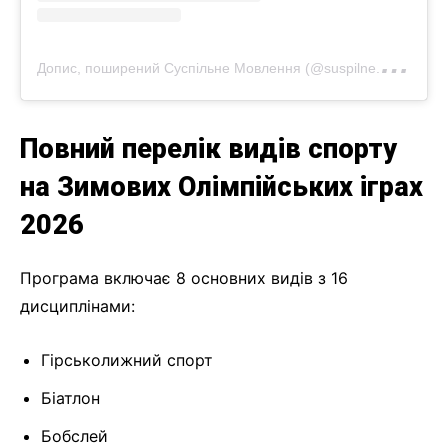
Д
опис, поширений Суспільне Мовлення (@suspilne.media)
Повний перелік видів спорту
на Зимових Олімпійських іграх
2026
Програма включає 8 основних видів з 16
дисциплінами:
Гірськолижний спорт
Біатлон
Бобслей