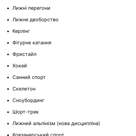
Лижні перегони
Лижне двоборство
Керлінг
Фігурне катання
Фристайл
Хокей
Санний спорт
Скелетон
Сноубординг
Шорт-трек
Лижний альпінізм (нова дисципліна)
Ковзанярський спорт