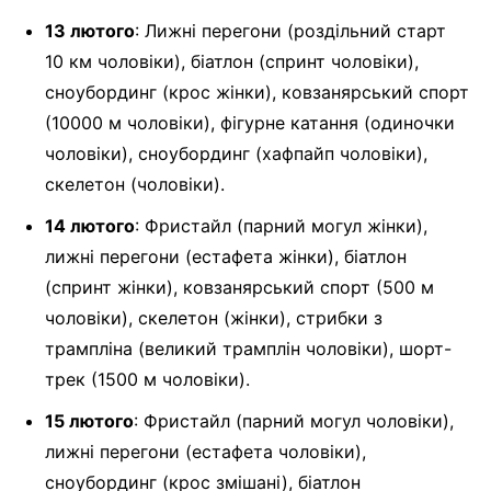
13 лютого
: Лижні перегони (роздільний старт
10 км чоловіки), біатлон (спринт чоловіки),
сноубординг (крос жінки), ковзанярський спорт
(10000 м чоловіки), фігурне катання (одиночки
чоловіки), сноубординг (хафпайп чоловіки),
скелетон (чоловіки).
14 лютого
: Фристайл (парний могул жінки),
лижні перегони (естафета жінки), біатлон
(спринт жінки), ковзанярський спорт (500 м
чоловіки), скелетон (жінки), стрибки з
трампліна (великий трамплін чоловіки), шорт-
трек (1500 м чоловіки).
15 лютого
: Фристайл (парний могул чоловіки),
лижні перегони (естафета чоловіки),
сноубординг (крос змішані), біатлон