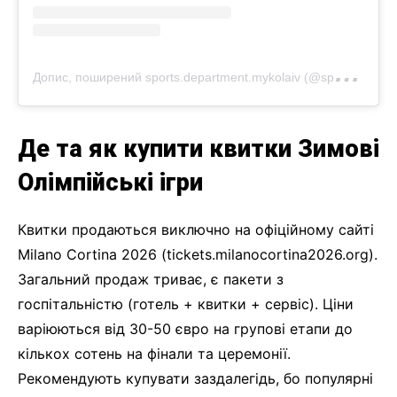
Д
опис, поширений sports.department.mykolaiv (@sports.department.mykolaiv)
Де та як купити квитки Зимові
Олімпійські ігри
Квитки продаються виключно на офіційному сайті
Milano Cortina 2026 (tickets.milanocortina2026.org).
Загальний продаж триває, є пакети з
госпітальністю (готель + квитки + сервіс). Ціни
варіюються від 30-50 євро на групові етапи до
кількох сотень на фінали та церемонії.
Рекомендують купувати заздалегідь, бо популярні