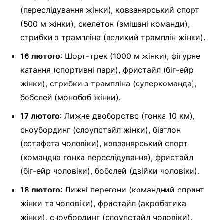
(переслідування жінки), ковзанярський спорт
(500 м жінки), скелетон (змішані команди),
стрибки з трампліна (великий трамплін жінки).
16 лютого
: Шорт-трек (1000 м жінки), фігурне
катання (спортивні пари), фристайл (біг-ейр
жінки), стрибки з трампліна (суперкоманда),
бобслей (монобоб жінки).
17 лютого
: Лижне двоборство (гонка 10 км),
сноубординг (слоупстайл жінки), біатлон
(естафета чоловіки), ковзанярський спорт
(командна гонка переслідування), фристайл
(біг-ейр чоловіки), бобслей (двійки чоловіки).
18 лютого
: Лижні перегони (командний спринт
жінки та чоловіки), фристайл (акробатика
жінки), сноубординг (слоупстайл чоловіки),