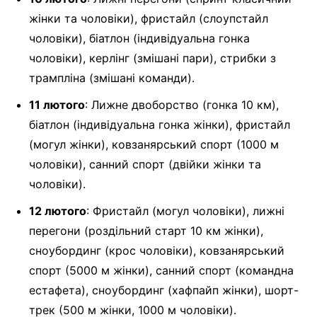
жінки та чоловіки), фристайл (слоупстайл
чоловіки), біатлон (індивідуальна гонка
чоловіки), керлінг (змішані пари), стрибки з
трампліна (змішані команди).
11 лютого
: Лижне двоборство (гонка 10 км),
біатлон (індивідуальна гонка жінки), фристайл
(могул жінки), ковзанярський спорт (1000 м
чоловіки), санний спорт (двійки жінки та
чоловіки).
12 лютого
: Фристайл (могул чоловіки), лижні
перегони (роздільний старт 10 км жінки),
сноубординг (крос чоловіки), ковзанярський
спорт (5000 м жінки), санний спорт (командна
естафета), сноубординг (хафпайп жінки), шорт-
трек (500 м жінки, 1000 м чоловіки).