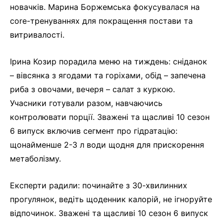
новачків. Марина Боржемська фокусувалася на
core-тренуваннях для покращення постави та
витривалості.
Ірина Козир порадила меню на тиждень: сніданок
– вівсянка з ягодами та горіхами, обід – запечена
риба з овочами, вечеря – салат з куркою.
Учасники готували разом, навчаючись
контролювати порції. Зважені та щасливі 10 сезон
6 випуск включив сегмент про гідратацію:
щонайменше 2-3 л води щодня для прискорення
метаболізму.
Експерти радили: починайте з 30-хвилинних
прогулянок, ведіть щоденник калорій, не ігноруйте
відпочинок. Зважені та щасливі 10 сезон 6 випуск