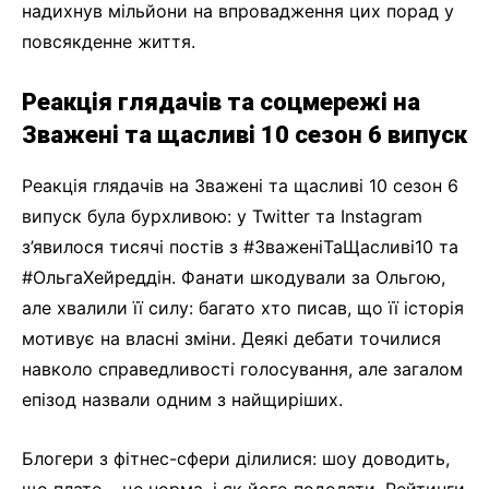
надихнув мільйони на впровадження цих порад у
повсякденне життя.
Реакція глядачів та соцмережі на
Зважені та щасливі 10 сезон 6 випуск
Реакція глядачів на Зважені та щасливі 10 сезон 6
випуск була бурхливою: у Twitter та Instagram
з’явилося тисячі постів з #ЗваженіТаЩасливі10 та
#ОльгаХейреддін. Фанати шкодували за Ольгою,
але хвалили її силу: багато хто писав, що її історія
мотивує на власні зміни. Деякі дебати точилися
навколо справедливості голосування, але загалом
епізод назвали одним з найщиріших.
Блогери з фітнес-сфери ділилися: шоу доводить,