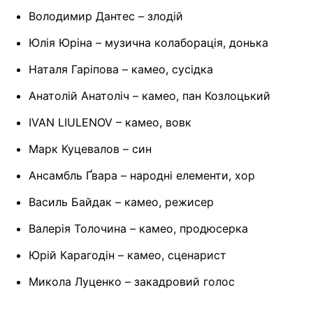
Володимир Дантес – злодій
Юлія Юріна – музична колаборація, донька
Наталя Гаріпова – камео, сусідка
Анатолій Анатоліч – камео, пан Козлоцький
IVAN LIULENOV – камео, вовк
Марк Куцевалов – син
Ансамбль Ґвара – народні елементи, хор
Василь Байдак – камео, режисер
Валерія Толочина – камео, продюсерка
Юрій Карагодін – камео, сценарист
Микола Луценко – закадровий голос