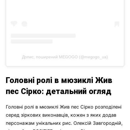
Допис, поширений MEGOGO (@megogo_ua)
Головні ролі в мюзиклі Жив
пес Сірко: детальний огляд
Головні ролі в мюзиклі Жив пес Сірко розподілені
серед зіркових виконавців, кожен з яких додав
персонажам унікальних рис. Олексій Завгородній,