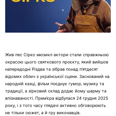
Жив пес Сірко мюзикл актори стали справжньою
окрасою цього святкового проєкту, який вийшов
напередодні Різдва та зібрав понад п’ятдесят
відомих облич з української сцени. Заснований на
народній казці, фільм поєднує гумор, музику та
традиції, а зірковий склад додає йому шарму та
впізнаваності. Прем’єра відбулася 24 грудня 2025
року, і з того часу глядачі активно обговорюють
не тільки сюжет, а й гру виконавців.