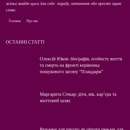
жінка знайде щось для себе: пораду, натхнення або просто гарне
слово.
Головна
Про нас
ОСТАННІ СТАТТІ
Олексій Юков: біографія, особисте життя
та смерть на фронті керівника
пошукового загону “Плацдарм”
Маргарита Січкар: діти, вік, кар’єра та
життєвий шлях
Рюкзаки для школи: як обрати рюкзак для