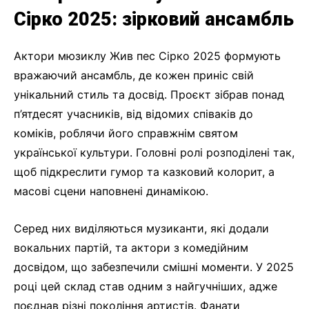
Сірко 2025: зірковий ансамбль
Актори мюзиклу Жив пес Сірко 2025 формують
вражаючий ансамбль, де кожен приніс свій
унікальний стиль та досвід. Проєкт зібрав понад
п’ятдесят учасників, від відомих співаків до
коміків, роблячи його справжнім святом
української культури. Головні ролі розподілені так,
щоб підкреслити гумор та казковий колорит, а
масові сцени наповнені динамікою.
Серед них виділяються музиканти, які додали
вокальних партій, та актори з комедійним
досвідом, що забезпечили смішні моменти. У 2025
році цей склад став одним з найгучніших, адже
поєднав різні покоління артистів. Фанати