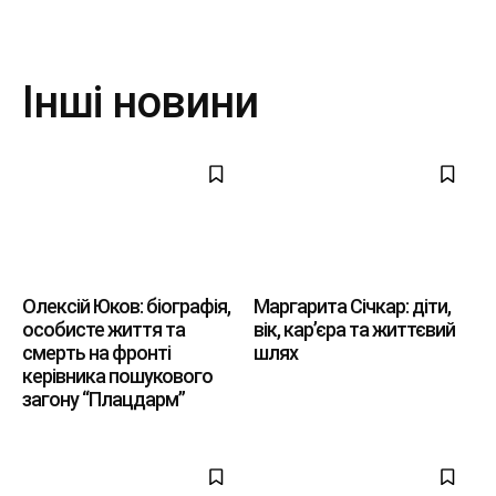
Інші новини
Олексій Юков: біографія,
Маргарита Січкар: діти,
особисте життя та
вік, кар’єра та життєвий
смерть на фронті
шлях
керівника пошукового
загону “Плацдарм”