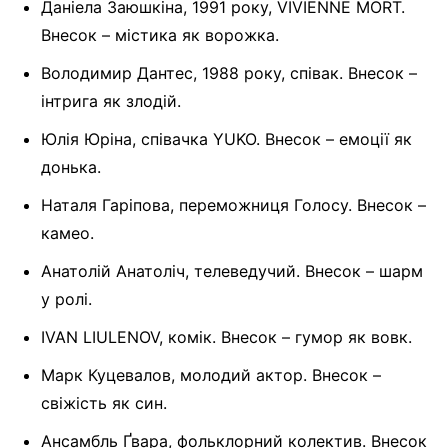
Даніела Заюшкіна, 1991 року, VIVIENNE MORT.
Внесок – містика як ворожка.
Володимир Дантес, 1988 року, співак. Внесок –
інтрига як злодій.
Юлія Юріна, співачка YUKO. Внесок – емоції як
донька.
Наталя Гаріпова, переможниця Голосу. Внесок –
камео.
Анатолій Анатоліч, телеведучий. Внесок – шарм
у ролі.
IVAN LIULENOV, комік. Внесок – гумор як вовк.
Марк Куцевалов, молодий актор. Внесок –
свіжість як син.
Ансамбль Ґвара, фольклорний колектив. Внесок