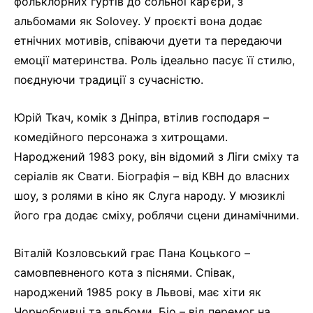
фольклорних гуртів до сольної кар’єри, з
альбомами як Solovey. У проєкті вона додає
етнічних мотивів, співаючи дуети та передаючи
емоції материнства. Роль ідеально пасує її стилю,
поєднуючи традиції з сучасністю.
Юрій Ткач, комік з Дніпра, втілив господаря –
комедійного персонажа з хитрощами.
Народжений 1983 року, він відомий з Ліги сміху та
серіалів як Свати. Біографія – від КВН до власних
шоу, з ролями в кіно як Слуга народу. У мюзиклі
його гра додає сміху, роблячи сцени динамічними.
Віталій Козловський грає Пана Коцького –
самовпевненого кота з піснями. Співак,
народжений 1985 року в Львові, має хіти як
Чорнобривці та альбоми. Біо – від перемог на