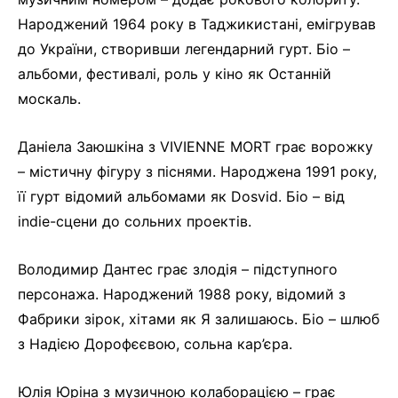
Народжений 1964 року в Таджикистані, емігрував
до України, створивши легендарний гурт. Біо –
альбоми, фестивалі, роль у кіно як Останній
москаль.
Даніела Заюшкіна з VIVIENNE MORT грає ворожку
– містичну фігуру з піснями. Народжена 1991 року,
її гурт відомий альбомами як Dosvid. Біо – від
indie-сцени до сольних проектів.
Володимир Дантес грає злодія – підступного
персонажа. Народжений 1988 року, відомий з
Фабрики зірок, хітами як Я залишаюсь. Біо – шлюб
з Надією Дорофєєвою, сольна кар’єра.
Юлія Юріна з музичною колаборацією – грає