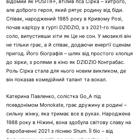
відомий як POSITIFF, втілив пса Сірка – хитрого,
але доброго героя, який рятує родину від біди.
Співак, народжений 1985 року в Кривому Розі,
почав кар’єру в гурті DZIDZIO, а з 2021-го пішов
соло, випустивши хіти як Це не сон. У мюзиклі він
не тільки грає, а й співає, додаючи енергії сценам
пригод. Його біографія – шлях від простого хлопця
до зірки, з ролями в кіно як DZIDZIO Контрабас.
Роль Сірка стала для нього новим викликом, де
він показав комедійний талант та вокал.
Катерина Павленко, солістка Go_A під
псевдонімом Monokate, грає дружину в родині –
сильну жінку, яка тримає все в руках. Народжена
1988 року в Ніжині, вона здобула світову славу на
Євробаченні 2021 з піснею Shum. Її біо – від