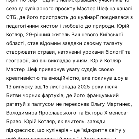
сезону кулінарного проєкту Мастер Шеф на каналі
СТБ, де його пристрасть до кулінарії поєдналася з
педагогічним хистом і любов’ю до природи. Юрій
Котляр, 29-річний житель Вишневого Київської
області, став відомим завдяки своєму таланту
створювати страви, натхненні уроками біології та
географії, які він викладає учням. Юрій Котляр
Мастер Шеф привернув увагу суддів своєю
креативністю та емоційністю, але покинув шоу в
13 випуску від 15 листопада 2025 року після
Битви чорних фартухів, де його французький
рататуй з палтусом не переконав Ольгу Мартинес,
Володимира Ярославського та Ектора Хіменеса-
Браво. Юрій Котляр, як вчитель, завжди
підкреслює, що кулінарія – це “відкриття світу у
всій його складності й красі”, і його участь у