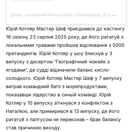
Д
опис, поширений Котляр Юрій | МастерШеф 16 (@kotliar_yurii)
Юрій Котляр Мастер Шеф приєднався до кастингу
16 сезону 23 серпня 2025 року, де його рататуй з
локальними травами пройшов відсіювання з 5000
претендентів. Юрій Котляр у шоу блиснув у 3
випуску з десертом “Географічний чізкейк з
ягодами”, де судді відзначили баланс кисло-
солодкого. Юрій Котляр Мастер Шеф у 7 випуску
виграв командний батл з морепродуктами,
показавши лідерство в синьій команді. Юрій
Котляр у 10 випуску зіткнувся з конфліктом з
Наталією, але примирився в 13 випуску, де його
рататуй з палтусом не переконав – брак балансу
став причиною виходу.