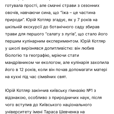
готувала прості, але смачні страви з сезонних
овочів, навчаючи сина, що “їжа – це частина
природи”. Юрій Котляр згадує, як у 7 років на
шкільній екскурсії до ботанічного саду збирав
трави для першого “салату з лугів”, що стало його
першим кулінарним експериментом. Юрій Котляр
у школі вирізнявся допитливістю: він любив
біологію та географію, мріючи стати
мандрівником чи екологом, але кулінарія захопила
його в 12 років, коли він почав допомагати матері
на кухні під час сімейних свят.
Юрій Котляр закінчив київську гімназію №1 з
відзнакою, особливо з природничих наук, після
чого вступив до Київського національного
університету імені Тараса Шевченка на