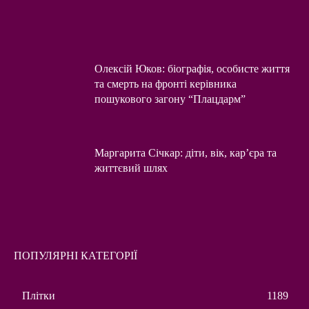
Олексій Юков: біографія, особисте життя
та смерть на фронті керівника
пошукового загону “Плацдарм”
Маргарита Січкар: діти, вік, кар’єра та
життєвий шлях
ПОПУЛЯРНІ КАТЕГОРІЇ
Плітки
1189