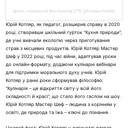
Допис, поширений МастерШеф СТБ (@masterchefstb)
Юрій Котляр, як педагог, розширив справу в 2020
році, створивши шкільний гурток “Кухня природи”,
де учні вивчали екологію через приготування
страв з місцевих продуктів. Юрій Котляр Мастер
Шеф у 2022 році, під час війни, адаптував уроки
до онлайн-формату, додаючи кулінарні вебінари
для підтримки морального духу учнів. Юрій
Котляр у ранні роки сформував філософію:
“Кулінарія – це відкриття світу у всій його
складності й красі”, що стало його гаслом на шоу.
Юрій Котляр Мастер Шеф – людина з корінням у
освіті, де природа та їжа – ключі до пізнання.
Цікавий факт: Юрій Котляр у дитинстві виграв