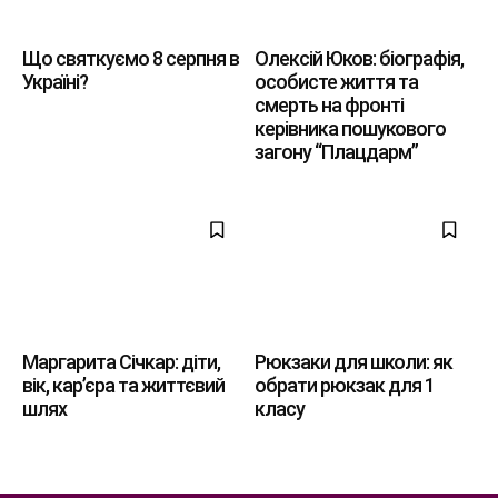
Що святкуємо 8 серпня в
Олексій Юков: біографія,
Україні?
особисте життя та
смерть на фронті
керівника пошукового
загону “Плацдарм”
Маргарита Січкар: діти,
Рюкзаки для школи: як
вік, кар’єра та життєвий
обрати рюкзак для 1
шлях
класу