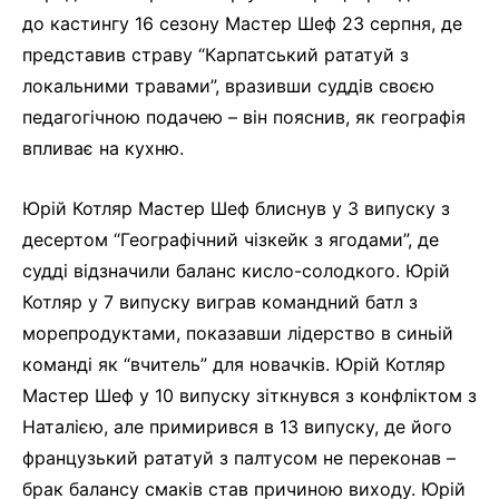
до кастингу 16 сезону Мастер Шеф 23 серпня, де
представив страву “Карпатський рататуй з
локальними травами”, вразивши суддів своєю
педагогічною подачею – він пояснив, як географія
впливає на кухню.
Юрій Котляр Мастер Шеф блиснув у 3 випуску з
десертом “Географічний чізкейк з ягодами”, де
судді відзначили баланс кисло-солодкого. Юрій
Котляр у 7 випуску виграв командний батл з
морепродуктами, показавши лідерство в синьій
команді як “вчитель” для новачків. Юрій Котляр
Мастер Шеф у 10 випуску зіткнувся з конфліктом з
Наталією, але примирився в 13 випуску, де його
французький рататуй з палтусом не переконав –
брак балансу смаків став причиною виходу. Юрій