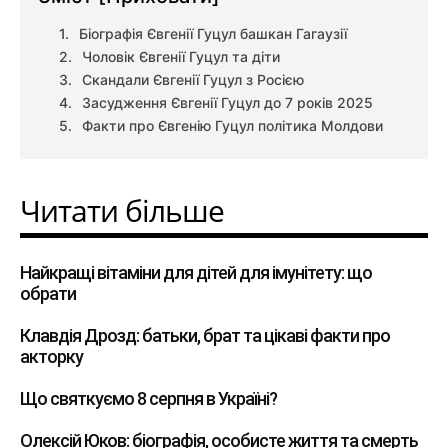
Біографія Євгенії Гуцул башкан Гагаузії
Чоловік Євгенії Гуцул та діти
Скандали Євгенії Гуцул з Росією
Засудження Євгенії Гуцул до 7 років 2025
Факти про Євгенію Гуцул політика Молдови
Читати більше
Найкращі вітаміни для дітей для імунітету: що
обрати
Клавдія Дрозд: батьки, брат та цікаві факти про
акторку
Що святкуємо 8 серпня в Україні?
Олексій Юков: біографія, особисте життя та смерть