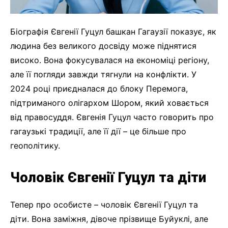
Біографія Євгенії Гуцул башкан Гагаузії показує, як
людина без великого досвіду може піднятися
високо. Вона фокусувалася на економіці регіону,
але її погляди завжди тягнули на конфлікти. У
2024 році приєдналася до блоку Перемога,
підтриманого олігархом Шором, який ховається
від правосуддя. Євгенія Гуцул часто говорить про
гагаузькі традиції, але її дії – це більше про
геополітику.
Чоловік Євгенії Гуцул та діти
Тепер про особисте – чоловік Євгенії Гуцул та
діти. Вона заміжня, дівоче прізвище Буйуклі, але