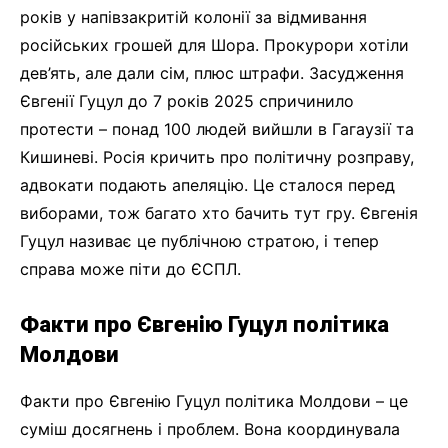
років у напівзакритій колонії за відмивання
російських грошей для Шора. Прокурори хотіли
дев’ять, але дали сім, плюс штрафи. Засудження
Євгенії Гуцул до 7 років 2025 спричинило
протести – понад 100 людей вийшли в Гагаузії та
Кишиневі. Росія кричить про політичну розправу,
адвокати подають апеляцію. Це сталося перед
виборами, тож багато хто бачить тут гру. Євгенія
Гуцул називає це публічною стратою, і тепер
справа може піти до ЄСПЛ.
Факти про Євгенію Гуцул політика
Молдови
Факти про Євгенію Гуцул політика Молдови – це
суміш досягнень і проблем. Вона координувала