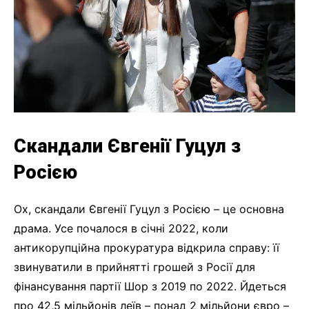
Скандали Євгенії Гуцул з
Росією
Ох, скандали Євгенії Гуцул з Росією – це основна
драма. Усе почалося в січні 2022, коли
антикорупційна прокуратура відкрила справу: її
звинуватили в прийнятті грошей з Росії для
фінансування партії Шор з 2019 по 2022. Йдеться
про 42,5 мільйонів леїв – понад 2 мільйони євро –