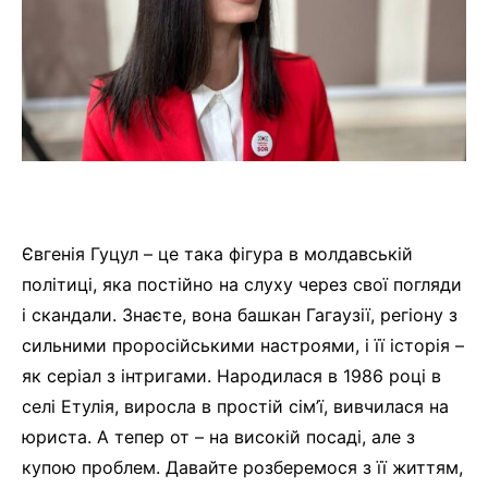
Євгенія Гуцул – це така фігура в молдавській
політиці, яка постійно на слуху через свої погляди
і скандали. Знаєте, вона башкан Гагаузії, регіону з
сильними проросійськими настроями, і її історія –
як серіал з інтригами. Народилася в 1986 році в
селі Етулія, виросла в простій сім’ї, вивчилася на
юриста. А тепер от – на високій посаді, але з
купою проблем. Давайте розберемося з її життям,