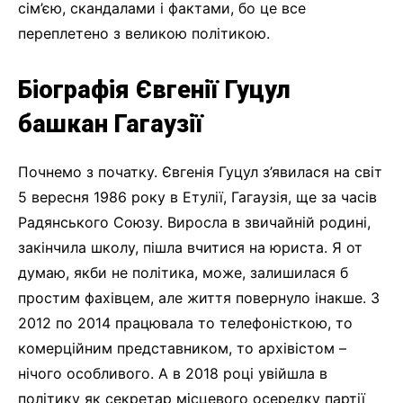
сім’єю, скандалами і фактами, бо це все
переплетено з великою політикою.
Біографія Євгенії Гуцул
башкан Гагаузії
Почнемо з початку. Євгенія Гуцул з’явилася на світ
5 вересня 1986 року в Етулії, Гагаузія, ще за часів
Радянського Союзу. Виросла в звичайній родині,
закінчила школу, пішла вчитися на юриста. Я от
думаю, якби не політика, може, залишилася б
простим фахівцем, але життя повернуло інакше. З
2012 по 2014 працювала то телефоністкою, то
комерційним представником, то архівістом –
нічого особливого. А в 2018 році увійшла в
політику як секретар місцевого осередку партії