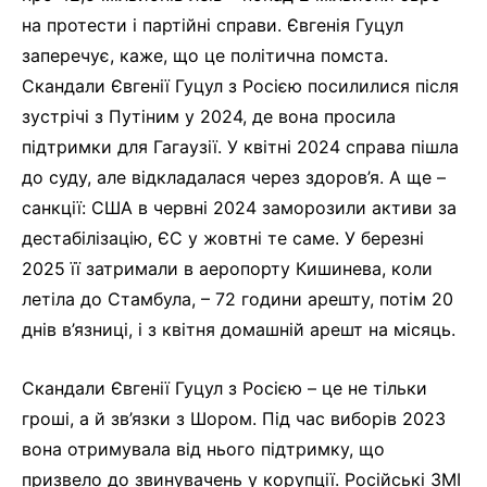
на протести і партійні справи. Євгенія Гуцул
заперечує, каже, що це політична помста.
Скандали Євгенії Гуцул з Росією посилилися після
зустрічі з Путіним у 2024, де вона просила
підтримки для Гагаузії. У квітні 2024 справа пішла
до суду, але відкладалася через здоров’я. А ще –
санкції: США в червні 2024 заморозили активи за
дестабілізацію, ЄС у жовтні те саме. У березні
2025 її затримали в аеропорту Кишинева, коли
летіла до Стамбула, – 72 години арешту, потім 20
днів в’язниці, і з квітня домашній арешт на місяць.
Скандали Євгенії Гуцул з Росією – це не тільки
гроші, а й зв’язки з Шором. Під час виборів 2023
вона отримувала від нього підтримку, що
призвело до звинувачень у корупції. Російські ЗМІ