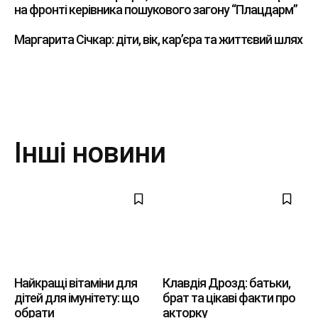
на фронті керівника пошукового загону “Плацдарм”
Маргарита Січкар: діти, вік, кар’єра та життєвий шлях
Інші новини
Найкращі вітаміни для
Клавдія Дрозд: батьки,
дітей для імунітету: що
брат та цікаві факти про
обрати
акторку