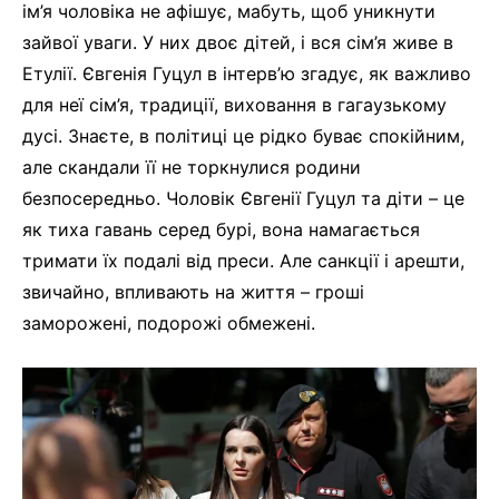
ім’я чоловіка не афішує, мабуть, щоб уникнути
зайвої уваги. У них двоє дітей, і вся сім’я живе в
Етулії. Євгенія Гуцул в інтерв’ю згадує, як важливо
для неї сім’я, традиції, виховання в гагаузькому
дусі. Знаєте, в політиці це рідко буває спокійним,
але скандали її не торкнулися родини
безпосередньо. Чоловік Євгенії Гуцул та діти – це
як тиха гавань серед бурі, вона намагається
тримати їх подалі від преси. Але санкції і арешти,
звичайно, впливають на життя – гроші
заморожені, подорожі обмежені.