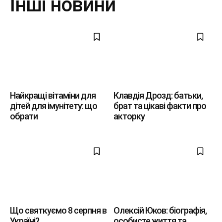
Інші новини
Найкращі вітаміни для
Клавдія Дрозд: батьки,
дітей для імунітету: що
брат та цікаві факти про
обрати
акторку
Що святкуємо 8 серпня в
Олексій Юков: біографія,
Україні?
особисте життя та