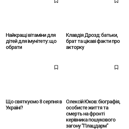
Найкращі вітаміни для
Клавдія Дрозд: батьки,
дітей для імунітету: що
брат та цікаві факти про
обрати
акторку
Що святкуємо 8 серпня в
Олексій Юков: біографія,
Україні?
особисте життя та
смерть на фронті
керівника пошукового
загону “Плацдарм”