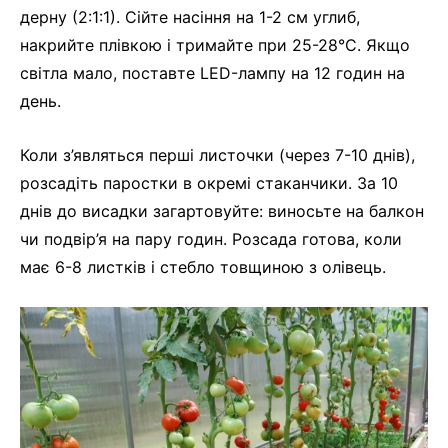
дерну (2:1:1). Сійте насіння на 1-2 см углиб,
накрийте плівкою і тримайте при 25-28°C. Якщо
світла мало, поставте LED-лампу на 12 годин на
день.
Коли з’являться перші листочки (через 7-10 днів),
розсадіть паростки в окремі стаканчики. За 10
днів до висадки загартовуйте: виносьте на балкон
чи подвір’я на пару годин. Розсада готова, коли
має 6-8 листків і стебло товщиною з олівець.