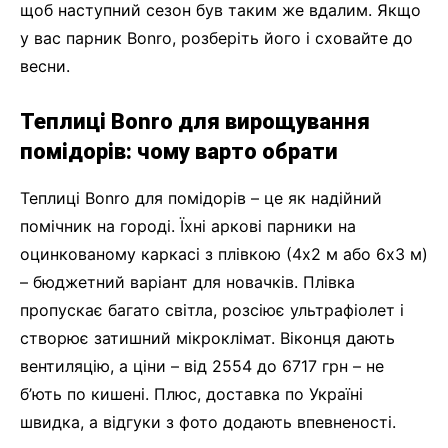
щоб наступний сезон був таким же вдалим. Якщо
у вас парник Bonro, розберіть його і сховайте до
весни.
Теплиці Bonro для вирощування
помідорів: чому варто обрати
Теплиці Bonro для помідорів – це як надійний
помічник на городі. Їхні аркові парники на
оцинкованому каркасі з плівкою (4х2 м або 6х3 м)
– бюджетний варіант для новачків. Плівка
пропускає багато світла, розсіює ультрафіолет і
створює затишний мікроклімат. Віконця дають
вентиляцію, а ціни – від 2554 до 6717 грн – не
б’ють по кишені. Плюс, доставка по Україні
швидка, а відгуки з фото додають впевненості.