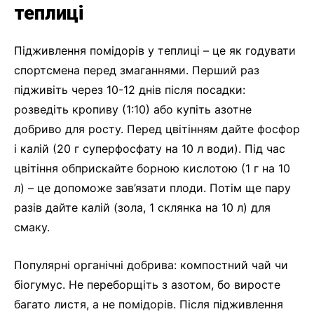
теплиці
Підживлення помідорів у теплиці – це як годувати
спортсмена перед змаганнями. Перший раз
підживіть через 10-12 днів після посадки:
розведіть кропиву (1:10) або купіть азотне
добриво для росту. Перед цвітінням дайте фосфор
і калій (20 г суперфосфату на 10 л води). Під час
цвітіння обприскайте борною кислотою (1 г на 10
л) – це допоможе зав’язати плоди. Потім ще пару
разів дайте калій (зола, 1 склянка на 10 л) для
смаку.
Популярні органічні добрива: компостний чай чи
біогумус. Не переборщіть з азотом, бо виросте
багато листя, а не помідорів. Після підживлення