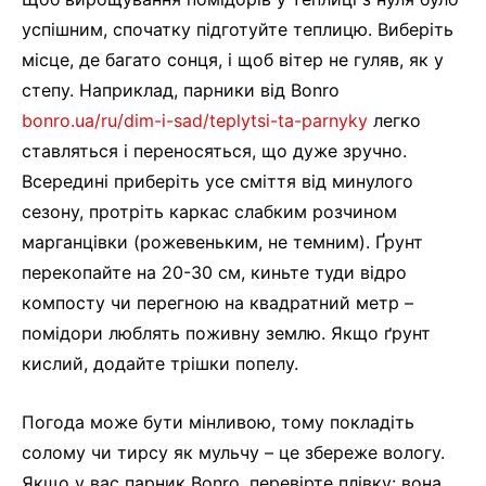
успішним, спочатку підготуйте теплицю. Виберіть
місце, де багато сонця, і щоб вітер не гуляв, як у
степу. Наприклад, парники від Bonro
bonro.ua/ru/dim-i-sad/teplytsi-ta-parnyky
легко
ставляться і переносяться, що дуже зручно.
Всередині приберіть усе сміття від минулого
сезону, протріть каркас слабким розчином
марганцівки (рожевеньким, не темним). Ґрунт
перекопайте на 20-30 см, киньте туди відро
компосту чи перегною на квадратний метр –
помідори люблять поживну землю. Якщо ґрунт
кислий, додайте трішки попелу.
Погода може бути мінливою, тому покладіть
солому чи тирсу як мульчу – це збереже вологу.
Якщо у вас парник Bonro, перевірте плівку: вона