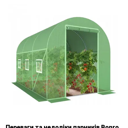
Переваги та недоліки парників Bonro