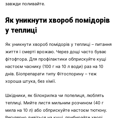
завжди поливайте.
Як уникнути хвороб помідорів
у теплиці
Як уникнути хвороб помідорів у теплиці – питання
життя і смерті врожаю. Через дощі часто буває
фітофтора. Для профілактики обприскуйте кущі
настоєм часнику (100 г на 10 л води) раз на 10
днів. Біопрепарати типу Фітоспорину – теж
хороша штука, без хімії.
Шкідники, як білокрилка чи попелиця, люблять
теплиці. Мийте листя мильним розчином (40 г
мила на 10 л) або обприскуйте настоєм тютюну.
Регулярно дивіться на кущі, прибирайте хворі