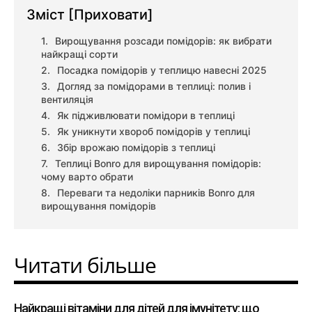
Зміст
[Приховати]
Вирощування розсади помідорів: як вибрати
найкращі сорти
Посадка помідорів у теплицю навесні 2025
Догляд за помідорами в теплиці: полив і
вентиляція
Як підживлювати помідори в теплиці
Як уникнути хвороб помідорів у теплиці
Збір врожаю помідорів з теплиці
Теплиці Bonro для вирощування помідорів:
чому варто обрати
Переваги та недоліки парників Bonro для
вирощування помідорів
Читати більше
Найкращі вітаміни для дітей для імунітету: що