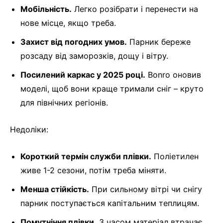
Мобільність.
Легко розібрати і перенести на
нове місце, якщо треба.
Захист від погодних умов.
Парник береже
розсаду від заморозків, дощу і вітру.
Посилений каркас у 2025 році.
Bonro оновив
моделі, щоб вони краще тримали сніг – круто
для північних регіонів.
Недоліки:
Короткий термін служби плівки.
Поліетилен
живе 1-2 сезони, потім треба міняти.
Менша стійкість.
При сильному вітрі чи снігу
парник поступається капітальним теплицям.
Помутніння плівки.
З часом матеріал втрачає