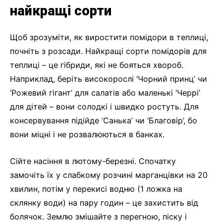
найкращі сорти
Щоб зрозуміти, як виростити помідори в теплиці,
почніть з розсади. Найкращі сорти помідорів для
теплиці – це гібриди, які не бояться хвороб.
Наприклад, беріть високорослі ‘Чорний принц’ чи
‘Рожевий гігант’ для салатів або маленькі ‘Черрі’
для дітей – вони солодкі і швидко ростуть. Для
консервування підійде ‘Санька’ чи ‘Благовір’, бо
вони міцні і не розвалюються в банках.
Сійте насіння в лютому-березні. Спочатку
замочіть їх у слабкому розчині марганцівки на 20
хвилин, потім у перекисі водню (1 ложка на
склянку води) на пару годин – це захистить від
болячок. Землю змішайте з перегною, піску і