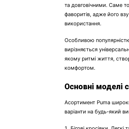
та довговічними. Саме т
фаворитів, адже його взу
використання.
Особливою популярніст
вирізняється універсаль
якому ритмі життя, ство
комфортом.
Основні моделі 
Асортимент Puma широкий
варіанти на будь-який ви
Бігові кросівки. Легкі