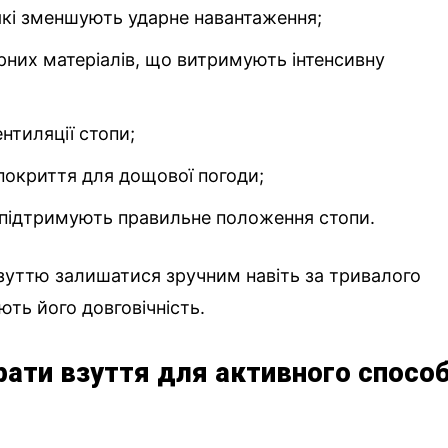
які зменшують ударне навантаження;
ерних матеріалів, що витримують інтенсивну
ентиляції стопи;
покриття для дощової погоди;
кі підтримують правильне положення стопи.
зуттю залишатися зручним навіть за тривалого
ють його довговічність.
рати взуття для активного спосо