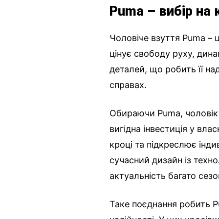
Puma – вибір на 
Чоловіче взуття Puma – 
цінує свободу руху, дина
деталей, що робить її на
справах.
Обираючи Puma, чоловік 
вигідна інвестиція у вла
кроці та підкреслює інди
сучасний дизайн із техн
актуальність багато сезо
Таке поєднання робить P