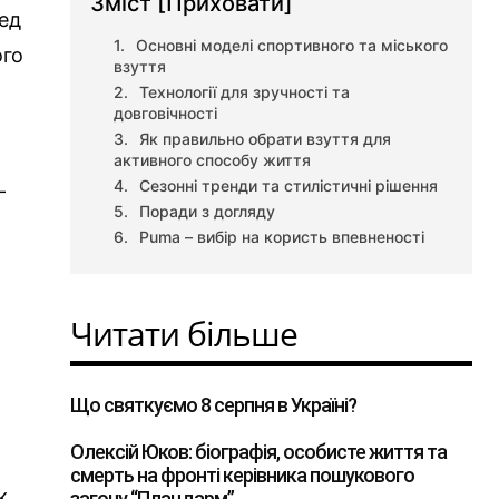
Зміст
[Приховати]
ред
Основні моделі спортивного та міського
ого
взуття
Технології для зручності та
довговічності
Як правильно обрати взуття для
активного способу життя
Сезонні тренди та стилістичні рішення
-
Поради з догляду
и
Puma – вибір на користь впевненості
Читати більше
Що святкуємо 8 серпня в Україні?
Олексій Юков: біографія, особисте життя та
смерть на фронті керівника пошукового
к.
загону “Плацдарм”