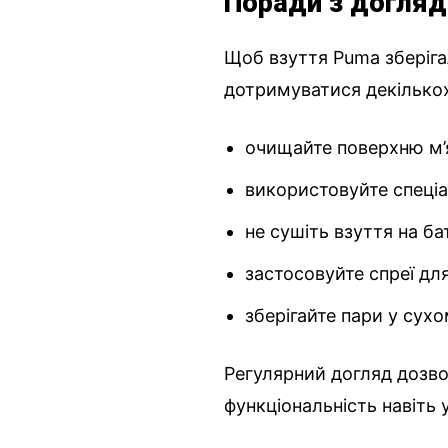
Поради з догляд
Щоб взуття Puma зберіга
дотримуватися декілько
очищайте поверхню м’
використовуйте спеціа
не сушіть взуття на ба
застосовуйте спреї для
зберігайте пари у сух
Регулярний догляд дозво
функціональність навіть 