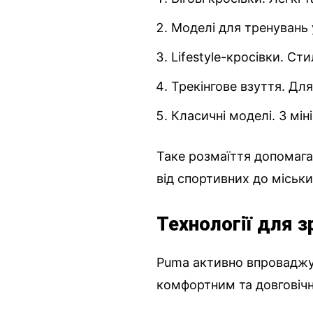
Моделі для тренувань 
Lifestyle-кросівки. Ст
Трекінгове взуття. Дл
Класичні моделі. З мі
Таке розмаїття допомагає
від спортивних до міськи
Технології для з
Puma активно впроваджу
комфортним та довговіч