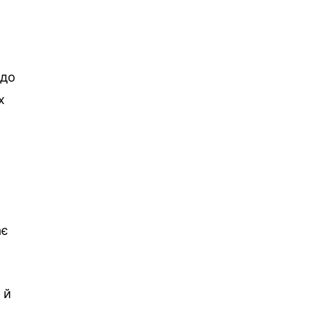
 до
х
ає
 й