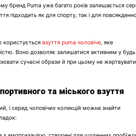
ому бренд Puma уже багато років залишається се
ття підходить як для спорту, так і для повсякденн
ю користується
взуття рuma чоловіче
, яке
ністю. Воно дозволяє залишатися активним у будь
рювати сучасні образи й при цьому не жертвуват
спортивного та міського взуття
, і серед чоловічих колекцій можна знайти
падок:
 та з амортизацією, створені для щоденних пробіжо