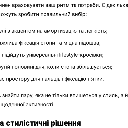
инен враховувати ваш ритм та потреби. Є декільк
можуть зробити правильний вибір:
лі з акцентом на амортизацію та легкість;
ажлива фіксація стопи та міцна підошва;
підійдуть універсальні lifestyle-кросівки;
угій половині дня, коли стопа збільшується;
ас простору для пальців і фіксацію п’ятки.
знайти пару, яка не тільки впишеться у стиль, а 
 щоденної активності.
а стилістичні рішення