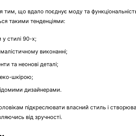
я тим, що вдало поєднує моду та функціональніст
ься такими тенденціями:
 у стилі 90-х;
німалістичному виконанні;
нти та неонові деталі;
 еко-шкірою;
 відомими дизайнерами.
оловікам підкреслювати власний стиль і створюв
вляючись від зручності.