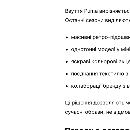
Взуття Puma вирізняєтьс
Останні сезони виділяют
масивні ретро-підошви
однотонні моделі у мі
яскраві кольорові акце
поєднання текстилю з
колаборації бренду з
Ці рішення дозволяють ч
сучасні образи, не відмо