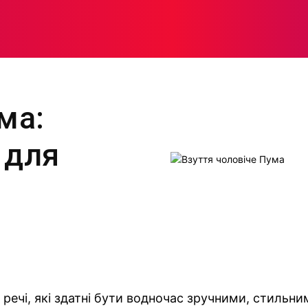
МОДА
ПЛІТКИ
ЗДОРОВ’Я
ЖІНОЧА ПСИХОЛОГІЯ
ма:
 для
 речі, які здатні бути водночас зручними, стильни