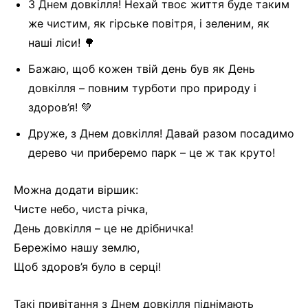
З Днем довкілля! Нехай твоє життя буде таким
же чистим, як гірське повітря, і зеленим, як
наші ліси! 🌳
Бажаю, щоб кожен твій день був як День
довкілля – повним турботи про природу і
здоров’я! 💚
Друже, з Днем довкілля! Давай разом посадимо
дерево чи приберемо парк – це ж так круто!
Можна додати віршик:
Чисте небо, чиста річка,
День довкілля – це не дрібничка!
Бережімо нашу землю,
Щоб здоров’я було в серці!
Такі привітання з Днем довкілля піднімають