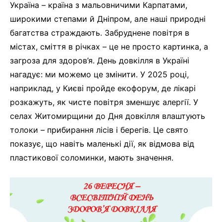
Україна – країна з мальовничими Карпатами,
широкими степами й Дніпром, але наші природні
багатства страждають. Забруднене повітря в
містах, сміття в річках – це не просто картинка, а
загроза для здоров’я. День довкілля в Україні
нагадує: ми можемо це змінити. У 2025 році,
наприклад, у Києві пройде екофорум, де лікарі
розкажуть, як чисте повітря зменшує алергії. У
селах Житомирщини до Дня довкілля влаштують
толоки – прибирання лісів і берегів. Це свято
показує, що навіть маленькі дії, як відмова від
пластикової соломинки, мають значення.