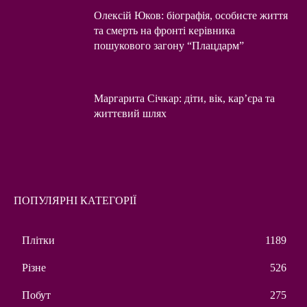
Олексій Юков: біографія, особисте життя
та смерть на фронті керівника
пошукового загону “Плацдарм”
Маргарита Січкар: діти, вік, кар’єра та
життєвий шлях
ПОПУЛЯРНІ КАТЕГОРІЇ
Плітки
1189
Різне
526
Побут
275