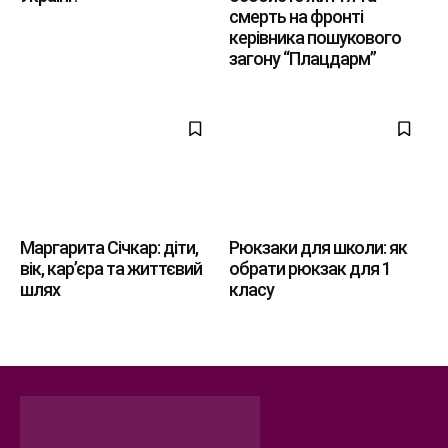
смерть на фронті
керівника пошукового
загону “Плацдарм”
Маргарита Січкар: діти,
Рюкзаки для школи: як
вік, кар’єра та життєвий
обрати рюкзак для 1
шлях
класу