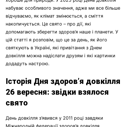
хороше для природи. У 2025 році День довкілля
набуває особливого значення, адже ми все більше
відчуваємо, як клімат змінюється, а сміття
накопичується. Це свято – про дії, які
допомагають зберегти здоров’я наше і планети. У
цій статті я розповім, що це за день, як його
святкують в Україні, які привітання з Днем
довкілля можна надіслати друзям і які картинки
додадуть настрою.
Історія Дня здоров’я довкілля
26 вересня: звідки взялося
свято
День довкілля з’явився у 2011 році завдяки
Міжнародній федерації здоров’я довкілля.