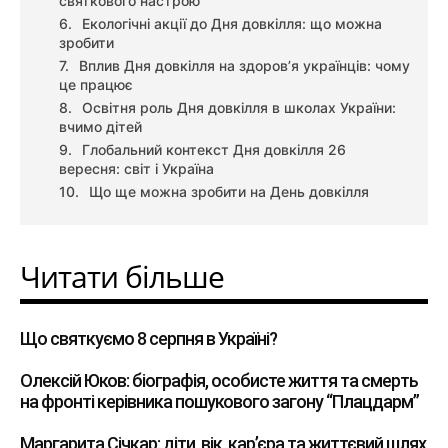
святкового настрою
Екологічні акції до Дня довкілля: що можна
зробити
Вплив Дня довкілля на здоров’я українців: чому
це працює
Освітня роль Дня довкілля в школах України:
вчимо дітей
Глобальний контекст Дня довкілля 26
вересня: світ і Україна
Що ще можна зробити на День довкілля
Читати більше
Що святкуємо 8 серпня в Україні?
Олексій Юков: біографія, особисте життя та смерть
на фронті керівника пошукового загону “Плацдарм”
Маргарита Січкар: діти, вік, кар’єра та життєвий шлях