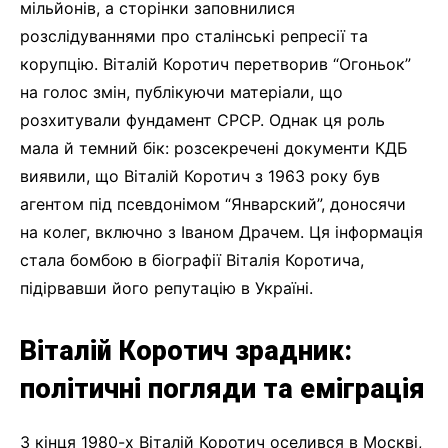
мільйонів, а сторінки заповнилися
розслідуваннями про сталінські репресії та
корупцію. Віталій Коротич перетворив “Огоньок”
на голос змін, публікуючи матеріали, що
розхитували фундамент СРСР. Однак ця роль
мала й темний бік: розсекречені документи КДБ
виявили, що Віталій Коротич з 1963 року був
агентом під псевдонімом “Январский”, доносячи
на колег, включно з Іваном Драчем. Ця інформація
стала бомбою в біографії Віталія Коротича,
підірвавши його репутацію в Україні.
Віталій Коротич зрадник:
політичні погляди та еміграція
З кінця 1980-х Віталій Коротич оселився в Москві,