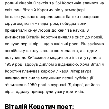
родині лікарів Олексія та Зої Коротичів з’явився на
світ син. Віталій Коротич ріс у атмосфері
інтелектуального середовища: батько працював
хірургом, мати – педіатром, і обидва вони
прищепили сину любов до книг та науки. З
дитинства Віталій Коротич виявляв хист до поезії,
пишучи перші вірші ще в шкільні роки. Він закінчив
англійську школу з золотою медаллю, а згодом
вступив до Київського медичного інституту, де в
1959 році здобув диплом з відзнакою. Хоча Віталій
Коротич планував кар’єру лікаря, література
швидко витіснила медицину: перші публікації
з’явилися в 1959 році в журналі “Дніпро”, де його
вірші одразу привернули увагу критиків.
Віталій Коротич поет: