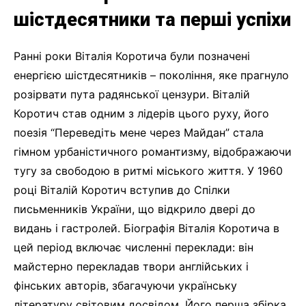
шістдесятники та перші успіхи
Ранні роки Віталія Коротича були позначені
енергією шістдесятників – покоління, яке прагнуло
розірвати пута радянської цензури. Віталій
Коротич став одним з лідерів цього руху, його
поезія “Переведіть мене через Майдан” стала
гімном урбаністичного романтизму, відображаючи
тугу за свободою в ритмі міського життя. У 1960
році Віталій Коротич вступив до Спілки
письменників України, що відкрило двері до
видань і гастролей. Біографія Віталія Коротича в
цей період включає численні переклади: він
майстерно перекладав твори англійських і
фінських авторів, збагачуючи українську
літературу світовим досвідом. Його перша збірка