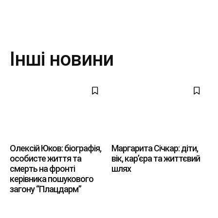
Інші новини
Олексій Юков: біографія,
Маргарита Січкар: діти,
особисте життя та
вік, кар’єра та життєвий
смерть на фронті
шлях
керівника пошукового
загону “Плацдарм”