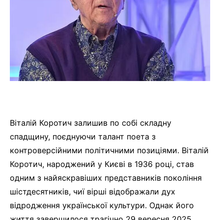
Віталій Коротич залишив по собі складну
спадщину, поєднуючи талант поета з
контроверсійними політичними позиціями. Віталій
Коротич, народжений у Києві в 1936 році, став
одним з найяскравіших представників покоління
шістдесятників, чиї вірші відображали дух
відродження української культури. Однак його
життя завершилося трагічно 29 вересня 2025