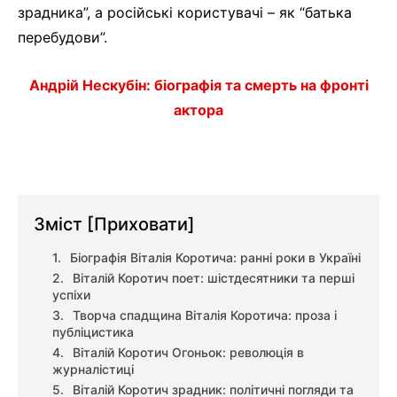
зрадника”, а російські користувачі – як “батька
перебудови”.
Андрій Нескубін: біографія та смерть на фронті
актора
Зміст
[Приховати]
Біографія Віталія Коротича: ранні роки в Україні
Віталій Коротич поет: шістдесятники та перші
успіхи
Творча спадщина Віталія Коротича: проза і
публіцистика
Віталій Коротич Огоньок: революція в
журналістиці
Віталій Коротич зрадник: політичні погляди та