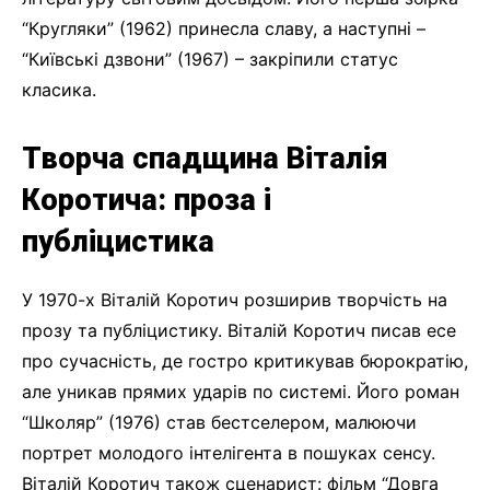
“Кругляки” (1962) принесла славу, а наступні –
“Київські дзвони” (1967) – закріпили статус
класика.
Творча спадщина Віталія
Коротича: проза і
публіцистика
У 1970-х Віталій Коротич розширив творчість на
прозу та публіцистику. Віталій Коротич писав есе
про сучасність, де гостро критикував бюрократію,
але уникав прямих ударів по системі. Його роман
“Школяр” (1976) став бестселером, малюючи
портрет молодого інтелігента в пошуках сенсу.
Віталій Коротич також сценарист: фільм “Довга