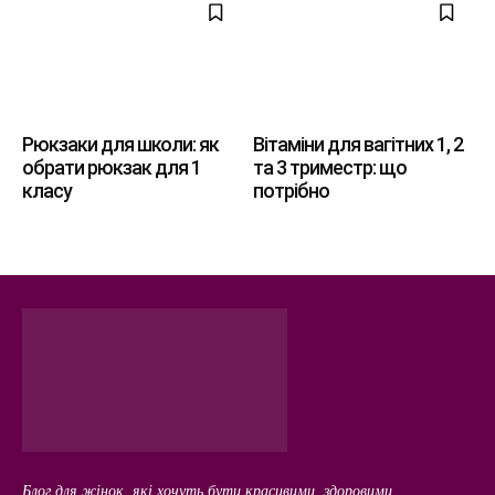
Рюкзаки для школи: як
Вітаміни для вагітних 1, 2
обрати рюкзак для 1
та 3 триместр: що
класу
потрібно
Блог для жінок, які хочуть бути красивими, здоровими,