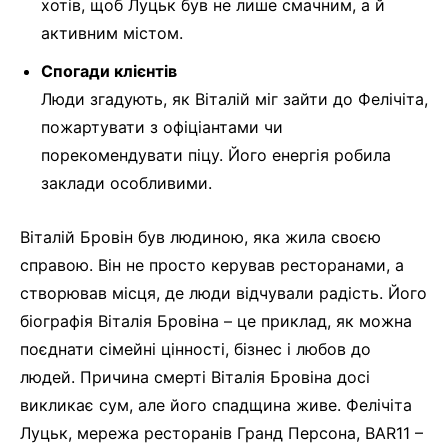
хотів, щоб Луцьк був не лише смачним, а й
активним містом.
Спогади клієнтів
Люди згадують, як Віталій міг зайти до Фелічіта,
пожартувати з офіціантами чи
порекомендувати піцу. Його енергія робила
заклади особливими.
Віталій Бровін був людиною, яка жила своєю
справою. Він не просто керував ресторанами, а
створював місця, де люди відчували радість. Його
біографія Віталія Бровіна – це приклад, як можна
поєднати сімейні цінності, бізнес і любов до
людей. Причина смерті Віталія Бровіна досі
викликає сум, але його спадщина живе. Фелічіта
Луцьк, мережа ресторанів Гранд Персона, BAR11 –