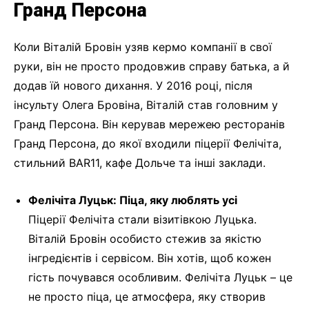
Гранд Персона
Коли Віталій Бровін узяв кермо компанії в свої
руки, він не просто продовжив справу батька, а й
додав їй нового дихання. У 2016 році, після
інсульту Олега Бровіна, Віталій став головним у
Гранд Персона. Він керував мережею ресторанів
Гранд Персона, до якої входили піцерії Фелічіта,
стильний BAR11, кафе Дольче та інші заклади.
Фелічіта Луцьк: Піца, яку люблять усі
Піцерії Фелічіта стали візитівкою Луцька.
Віталій Бровін особисто стежив за якістю
інгредієнтів і сервісом. Він хотів, щоб кожен
гість почувався особливим. Фелічіта Луцьк – це
не просто піца, це атмосфера, яку створив