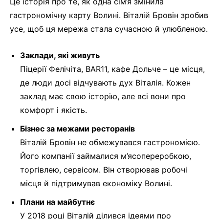
Це історія про те, як одна сім’я змінила
гастрономічну карту Волині. Віталій Бровін зробив
усе, щоб ця мережа стала сучасною й улюбленою.
Заклади, які живуть
Піцерії Фелічіта, BAR11, кафе Дольче – це місця,
де люди досі відчувають дух Віталія. Кожен
заклад має свою історію, але всі вони про
комфорт і якість.
Бізнес за межами ресторанів
Віталій Бровін не обмежувався гастрономією.
Його компанії займалися м’ясопереробкою,
торгівлею, сервісом. Він створював робочі
місця й підтримував економіку Волині.
Плани на майбутнє
У 2018 році Віталій ділився ідеями про