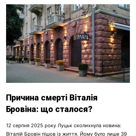
Причина смерті Віталія
Бровіна: що сталося?
12 серпня 2025 року Луцьк сколихнула новина:
Віталій Бровін пішов із життя. Йому було лише 39