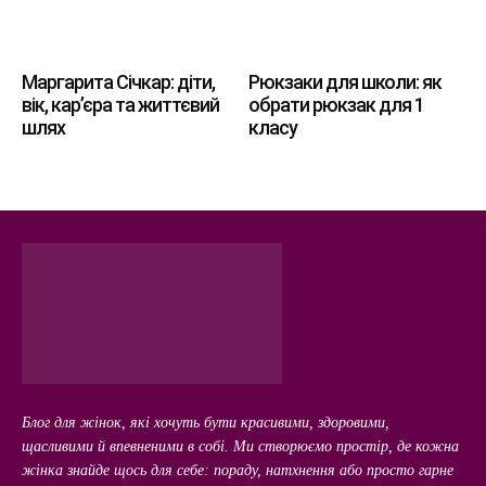
Маргарита Січкар: діти,
Рюкзаки для школи: як
вік, кар’єра та життєвий
обрати рюкзак для 1
шлях
класу
Блог для жінок, які хочуть бути красивими, здоровими,
щасливими й впевненими в собі. Ми створюємо простір, де кожна
жінка знайде щось для себе: пораду, натхнення або просто гарне