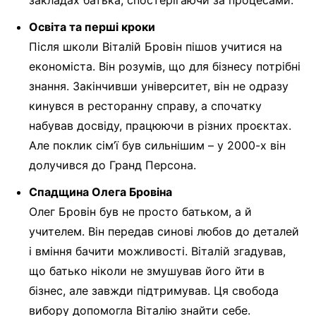
закладах батька, спостерігаючи за процесами.
Освіта та перші кроки
Після школи Віталій Бровін пішов учитися на
економіста. Він розумів, що для бізнесу потрібні
знання. Закінчивши університет, він не одразу
кинувся в ресторанну справу, а спочатку
набував досвіду, працюючи в різних проєктах.
Але поклик сім’ї був сильнішим – у 2000-х він
долучився до Гранд Персона.
Спадщина Олега Бровіна
Олег Бровін був не просто батьком, а й
учителем. Він передав синові любов до деталей
і вміння бачити можливості. Віталій згадував,
що батько ніколи не змушував його йти в
бізнес, але завжди підтримував. Ця свобода
вибору допомогла Віталію знайти себе.