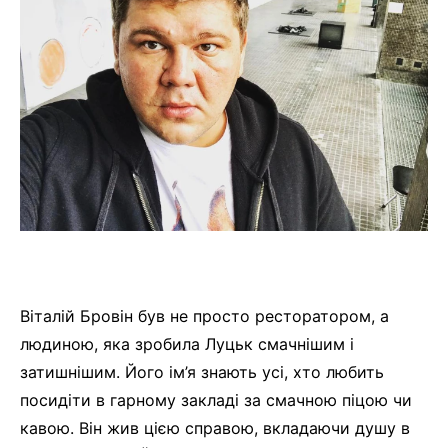
Віталій Бровін був не просто ресторатором, а
людиною, яка зробила Луцьк смачнішим і
затишнішим. Його ім’я знають усі, хто любить
посидіти в гарному закладі за смачною піцою чи
кавою. Він жив цією справою, вкладаючи душу в