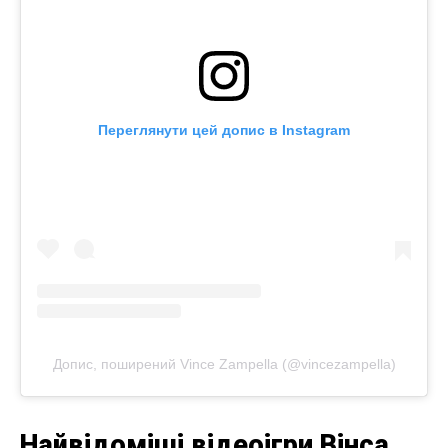
Переглянути цей допис в Instagram
Допис, поширений Vince Zampella (@vincezampella)
Найвідоміші відеоігри Вінса