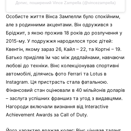
Допис, поширений Vince Zampella (@vincezampella)
Особисте життя Вінса Зампелли було спокійним,
але з родинними акцентами. Він одружився з
Бріджит, з якою прожив 18 років до розлучення у
2015-му. У подружжя народилося троє дітей:
Квентін, якому зараз 26, Кайл – 22, та Кортні – 19.
Батько приділяв їм час між дедлайнами, навчаючи
любові до техніки. Вінс колекціонував спортивні
автомобілі, ділячись фото Ferrari та Lotus в
Instagram. Ця пристрасть стала фатальною.
Фінансовий стан оцінювали в 40 мільйонів доларів
– заслуга успішних франшиз та угод з видавцями.
Нагороди включали визнання від Interactive
Achievement Awards за Call of Duty.
Його характер вражав колег: Вінс цінував талант,