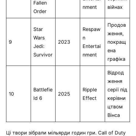
Fallen
nment
війнах
Order
Продов
Star
Respaw
ження,
Wars
n
9
2023
покращ
Jedi:
Entertai
ена
Survivor
nment
графіка
Відрод
ження
Battlefie
Ripple
серії під
10
2025
ld 6
Effect
керівни
цтвом
Вінса
Ці твори зібрали мільярди годин гри. Call of Duty