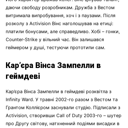
даючи свободу розробникам. Дружба з Вестом
витримала випробування, хоч і з паузами. Після
розколу з Activision Вінс наголошував на етиці:
платили бонусами, але справедливо. Хобі – гонки,
Counter-Strike у вільний час. Він залишався
геймером у душі, тестуючи прототипи сам.
Кар’єра Вінса Зампелли в
геймдеві
Кар’єра Вінса Зампелли в геймдеві розквітла з
Infinity Ward. У травні 2002-го разом з Вестом та
Грантом Коллієром заснували студію. Підписали з
Activision, створивши Call of Duty 2003-го – шутер
про Другу світову, натхненний подіями висадки в