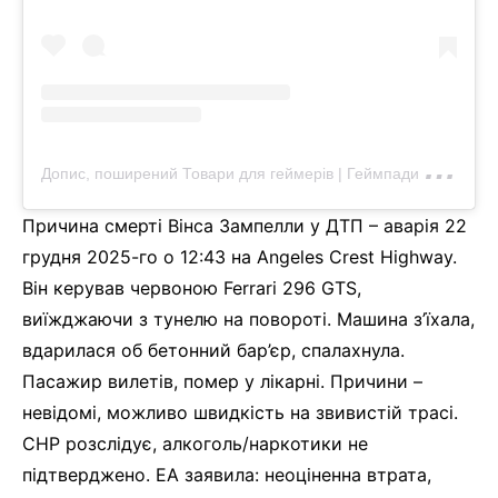
Д
опис, поширений Товари для геймерів | Геймпади | Ігри | Підписки | Консолі (@xgamerkozak)
Причина смерті Вінса Зампелли у ДТП – аварія 22
грудня 2025-го о 12:43 на Angeles Crest Highway.
Він керував червоною Ferrari 296 GTS,
виїжджаючи з тунелю на повороті. Машина з’їхала,
вдарилася об бетонний бар’єр, спалахнула.
Пасажир вилетів, помер у лікарні. Причини –
невідомі, можливо швидкість на звивистій трасі.
CHP розслідує, алкоголь/наркотики не
підтверджено. EA заявила: неоціненна втрата,