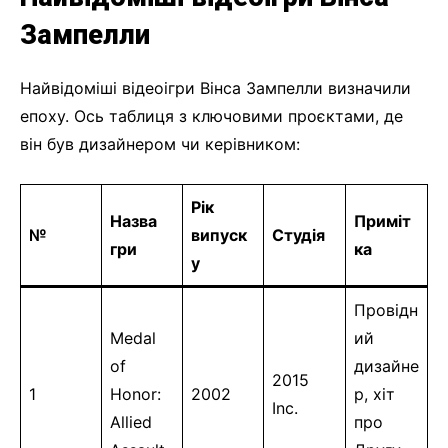
Зампелли
Найвідоміші відеоігри Вінса Зампелли визначили
епоху. Ось таблиця з ключовими проєктами, де
він був дизайнером чи керівником:
Рік
Назва
Приміт
№
випуск
Студія
гри
ка
у
Провідн
Medal
ий
of
дизайне
2015
1
Honor:
2002
р, хіт
Inc.
Allied
про