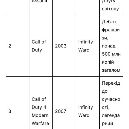
Assault
Другу
світову
Дебют
франши
зи,
Call of
Infinity
2
2003
понад
Duty
Ward
500 млн
копій
загалом
Перехід
до
Call of
сучасно
Duty 4:
Infinity
сті,
3
2007
Modern
Ward
легенда
Warfare
рний