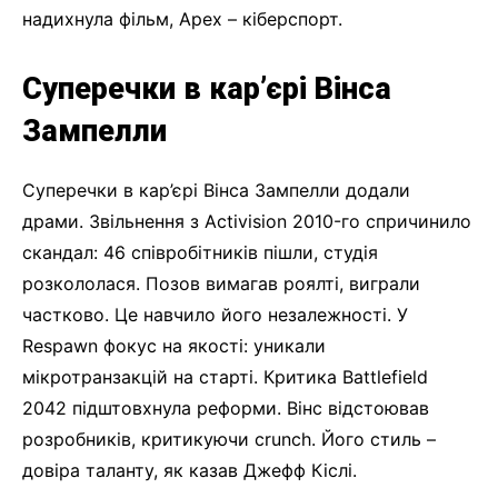
надихнула фільм, Apex – кіберспорт.
Суперечки в кар’єрі Вінса
Зампелли
Суперечки в кар’єрі Вінса Зампелли додали
драми. Звільнення з Activision 2010-го спричинило
скандал: 46 співробітників пішли, студія
розкололася. Позов вимагав роялті, виграли
частково. Це навчило його незалежності. У
Respawn фокус на якості: уникали
мікротранзакцій на старті. Критика Battlefield
2042 підштовхнула реформи. Вінс відстоював
розробників, критикуючи crunch. Його стиль –
довіра таланту, як казав Джефф Кіслі.