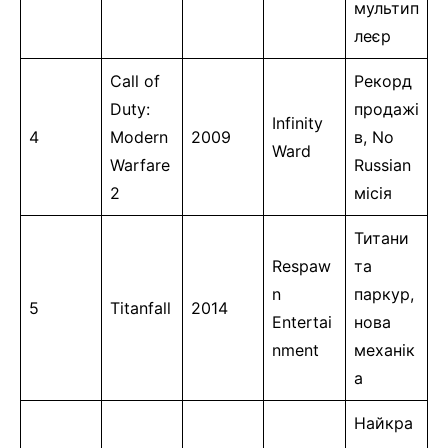
мультип
леєр
Call of
Рекорд
Duty:
продажі
Infinity
4
Modern
2009
в, No
Ward
Warfare
Russian
2
місія
Титани
Respaw
та
n
паркур,
5
Titanfall
2014
Entertai
нова
nment
механік
а
Найкра