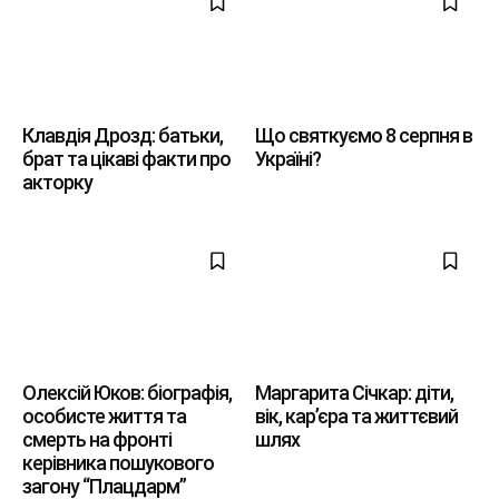
Клавдія Дрозд: батьки,
Що святкуємо 8 серпня в
брат та цікаві факти про
Україні?
акторку
Олексій Юков: біографія,
Маргарита Січкар: діти,
особисте життя та
вік, кар’єра та життєвий
смерть на фронті
шлях
керівника пошукового
загону “Плацдарм”