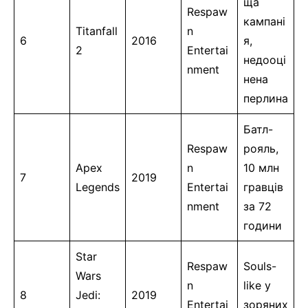
ща
Respaw
кампані
Titanfall
n
6
2016
я,
2
Entertai
недооці
nment
нена
перлина
Батл-
Respaw
рояль,
Apex
n
10 млн
7
2019
Legends
Entertai
гравців
nment
за 72
години
Star
Respaw
Souls-
Wars
n
like у
8
Jedi:
2019
Entertai
зоряних