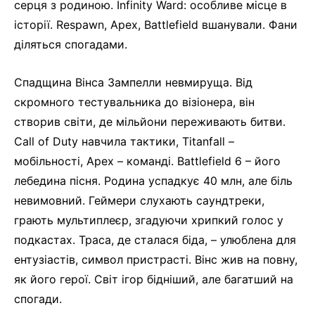
серця з родиною. Infinity Ward: особливе місце в
історії. Respawn, Apex, Battlefield вшанували. Фани
діляться спогадами.
Спадщина Вінса Зампелли невмируща. Від
скромного тестувальника до візіонера, він
створив світи, де мільйони переживають битви.
Call of Duty навчила тактики, Titanfall –
мобільності, Apex – команді. Battlefield 6 – його
лебедина пісня. Родина успадкує 40 млн, але біль
невимовний. Геймери слухають саундтреки,
грають мультиплеєр, згадуючи хрипкий голос у
подкастах. Траса, де сталася біда, – улюблена для
ентузіастів, символ пристрасті. Вінс жив на повну,
як його герої. Світ ігор бідніший, але багатший на
спогади.