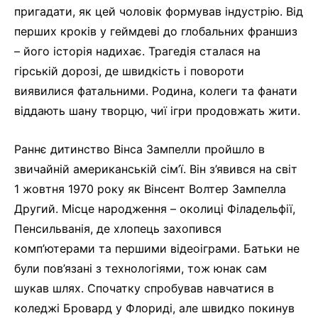
пригадати, як цей чоловік формував індустрію. Від
перших кроків у геймдеві до глобальних франшиз
– його історія надихає. Трагедія сталася на
гірській дорозі, де швидкість і повороти
виявилися фатальними. Родина, колеги та фанати
віддають шану творцю, чиї ігри продовжать жити.
Раннє дитинство Вінса Зампелли пройшло в
звичайній американській сім’ї. Він з’явився на світ
1 жовтня 1970 року як Вінсент Волтер Зампелла
Другий. Місце народження – околиці Філадельфії,
Пенсильванія, де хлопець захопився
комп’ютерами та першими відеоіграми. Батьки не
були пов’язані з технологіями, тож юнак сам
шукав шлях. Спочатку спробував навчатися в
коледжі Бровард у Флориді, але швидко покинув