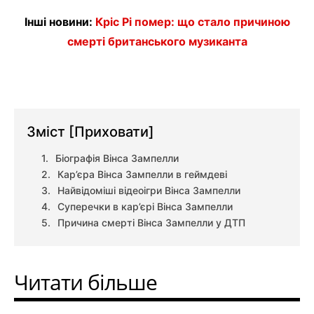
Інші новини:
Кріс Рі помер: що стало причиною
смерті британського музиканта
Зміст
[Приховати]
Біографія Вінса Зампелли
Кар’єра Вінса Зампелли в геймдеві
Найвідоміші відеоігри Вінса Зампелли
Суперечки в кар’єрі Вінса Зампелли
Причина смерті Вінса Зампелли у ДТП
Читати більше