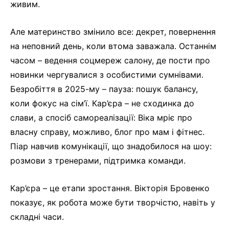
живим.
Але материнство змінило все: декрет, повернення
на неповний день, коли втома заважала. Останнім
часом – ведення соцмереж салону, де пости про
новинки чергувалися з особистими сумнівами.
Безробіття в 2025-му – пауза: пошук балансу,
коли фокус на сім’ї. Кар’єра – не сходинка до
слави, а спосіб самореалізації: Віка мріє про
власну справу, можливо, блог про мам і фітнес.
Піар навчив комунікації, що знадобилося на шоу:
розмови з тренерами, підтримка команди.
Кар’єра – це етапи зростання. Вікторія Бровенко
показує, як робота може бути творчістю, навіть у
складні часи.