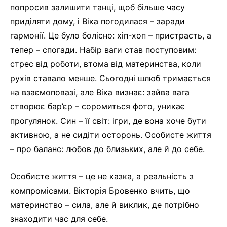
попросив залишити танці, щоб більше часу
приділяти дому, і Віка погодилася – заради
гармонії. Це було болісно: хіп-хоп – пристрасть, а
тепер – спогади. Набір ваги став поступовим:
стрес від роботи, втома від материнства, коли
рухів ставало менше. Сьогодні шлюб тримається
на взаємоповазі, але Віка визнає: зайва вага
створює бар’єр – соромиться фото, уникає
прогулянок. Син – її світ: ігри, де вона хоче бути
активною, а не сидіти осторонь. Особисте життя
– про баланс: любов до близьких, але й до себе.
Особисте життя – це не казка, а реальність з
компромісами. Вікторія Бровенко вчить, що
материнство – сила, але й виклик, де потрібно
знаходити час для себе.