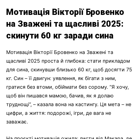
Мотивація Вікторії Бровенко
на Зважені та щасливі 2025:
скинути 60 кг заради сина
Мотивація Вікторії Бровенко на Зважені та
щасливі 2025 проста й глибока: стати прикладом
для сина, скинувши близько 60 кг, щоб досягти 75
кг. Син – її двигун: уявлення, як бігати з ним,
гратися без втоми, обіймати без сорому. “Я хочу,
щоб він пишався мамою, бачив, як я долаю
труднощі”, – казала вона на кастингу. Ця мета – не
цифри, а життя: подорожі, ігри, де вага не
заважає.
На проєкті мотивація ожила: листи від Макара, де