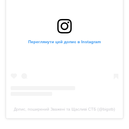
Переглянути цей допис в Instagram
Допис, поширений Зважені та Щасливі СТБ (@bigstb)