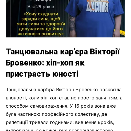
Танцювальна кар’єра Вікторії
Бровенко: хіп-хоп як
пристрасть юності
Танцювальна кар’єра Вікторії Бровенко розквітла
в юності, коли хіп-хоп став не просто заняттям, а
способом самовираження. У 16 років вона вже
була частиною професійного колективу, де
репетиції тривали годинами: вивчення кроків,
імпровізації, де кожен рух розповідав історію.