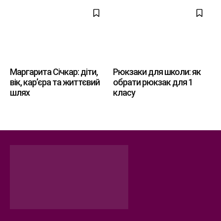
Маргарита Січкар: діти,
Рюкзаки для школи: як
вік, кар’єра та життєвий
обрати рюкзак для 1
шлях
класу