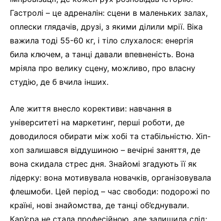
Гастролі – це адреналін: сцени в маленьких залах,
оплески глядачів, друзі, з якими ділили мрії. Віка
важила тоді 55-60 кг, і тіло слухалося: енергія
била ключем, а танці давали впевненість. Вона
мріяла про велику сцену, можливо, про власну
студію, де б вчила інших.
Але життя внесло корективи: навчання в
університеті на маркетинг, перші роботи, де
доводилося обирати між хобі та стабільністю. Хіп-
хоп залишався віддушиною – вечірні заняття, де
вона скидала стрес дня. Знайомі згадують її як
лідерку: вона мотивувала новачків, організовувала
флешмоби. Цей період – час свободи: подорожі по
країні, нові знайомства, де танці об’єднували.
Кар’єра не стала професійною, але залишила слід: