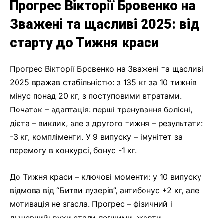
Прогрес Вікторії Бровенко на
Зважені та щасливі 2025: від
старту до Тижня краси
Прогрес Вікторії Бровенко на Зважені та щасливі
2025 вражав стабільністю: з 135 кг за 10 тижнів
мінус понад 20 кг, з поступовими втратами.
Початок – адаптація: перші тренування болісні,
дієта – виклик, але з другого тижня – результати:
-3 кг, компліменти. У 9 випуску – імунітет за
перемогу в конкурсі, бонус -1 кг.
До Тижня краси – ключові моменти: у 10 випуску
відмова від “Битви лузерів”, антибонус +2 кг, але
мотивація не згасла. Прогрес – фізичний і
душевний: рухи стали легшими, жарти –