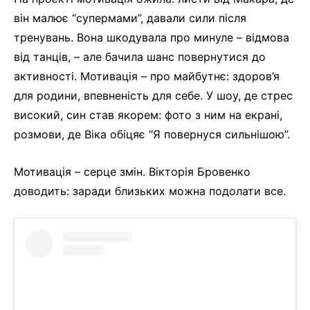
він малює “супермами”, давали сили після
тренувань. Вона шкодувала про минуле – відмова
від танців, – але бачила шанс повернутися до
активності. Мотивація – про майбутнє: здоров’я
для родини, впевненість для себе. У шоу, де стрес
високий, син став якорем: фото з ним на екрані,
розмови, де Віка обіцяє “Я повернуся сильнішою”.
Мотивація – серце змін. Вікторія Бровенко
доводить: заради близьких можна подолати все.