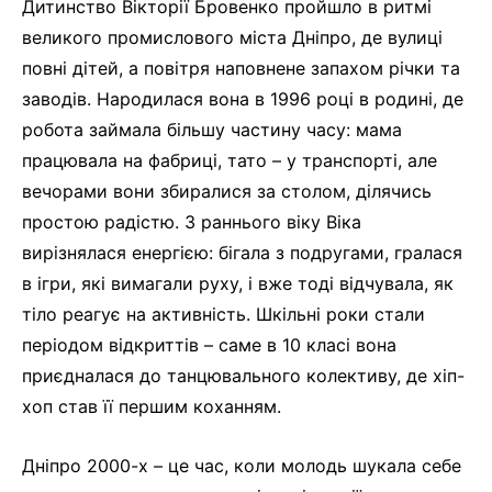
Дитинство Вікторії Бровенко пройшло в ритмі
великого промислового міста Дніпро, де вулиці
повні дітей, а повітря наповнене запахом річки та
заводів. Народилася вона в 1996 році в родині, де
робота займала більшу частину часу: мама
працювала на фабриці, тато – у транспорті, але
вечорами вони збиралися за столом, ділячись
простою радістю. З раннього віку Віка
вирізнялася енергією: бігала з подругами, гралася
в ігри, які вимагали руху, і вже тоді відчувала, як
тіло реагує на активність. Шкільні роки стали
періодом відкриттів – саме в 10 класі вона
приєдналася до танцювального колективу, де хіп-
хоп став її першим коханням.
Дніпро 2000-х – це час, коли молодь шукала себе