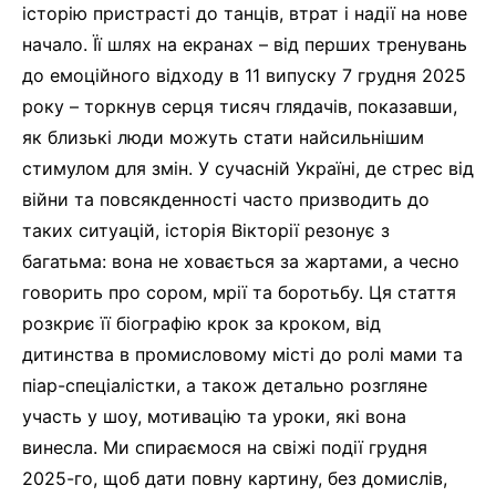
історію пристрасті до танців, втрат і надії на нове
начало. Її шлях на екранах – від перших тренувань
до емоційного відходу в 11 випуску 7 грудня 2025
року – торкнув серця тисяч глядачів, показавши,
як близькі люди можуть стати найсильнішим
стимулом для змін. У сучасній Україні, де стрес від
війни та повсякденності часто призводить до
таких ситуацій, історія Вікторії резонує з
багатьма: вона не ховається за жартами, а чесно
говорить про сором, мрії та боротьбу. Ця стаття
розкриє її біографію крок за кроком, від
дитинства в промисловому місті до ролі мами та
піар-спеціалістки, а також детально розгляне
участь у шоу, мотивацію та уроки, які вона
винесла. Ми спираємося на свіжі події грудня
2025-го, щоб дати повну картину, без домислів,