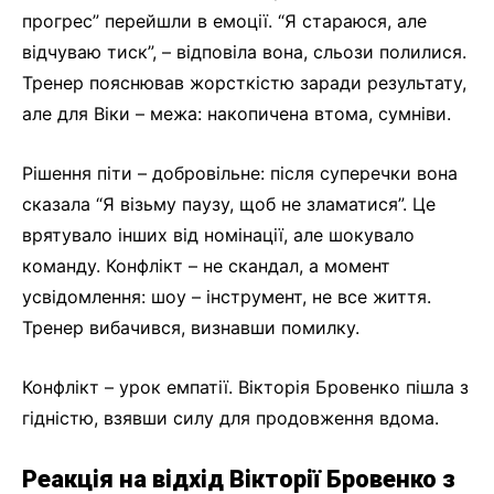
прогрес” перейшли в емоції. “Я стараюся, але
відчуваю тиск”, – відповіла вона, сльози полилися.
Тренер пояснював жорсткістю заради результату,
але для Віки – межа: накопичена втома, сумніви.
Рішення піти – добровільне: після суперечки вона
сказала “Я візьму паузу, щоб не зламатися”. Це
врятувало інших від номінації, але шокувало
команду. Конфлікт – не скандал, а момент
усвідомлення: шоу – інструмент, не все життя.
Тренер вибачився, визнавши помилку.
Конфлікт – урок емпатії. Вікторія Бровенко пішла з
гідністю, взявши силу для продовження вдома.
Реакція на відхід Вікторії Бровенко з