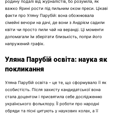
родину подалі від журналістів, бо розуміла, як
важко Ярині рости під пильним оком преси. Цікаві
факти про Уляну Парубій: вона обожнювала
сімейні вечори на дачі, де вони з Андрієм садили
квіти чи просто пили чай на веранді. Ці моменти
допомагали їм зберігати близькість, попри його
напружений графік.
Уляна Парубій освіта: наука як
покликання
Уляна Парубій освіта – це те, що сформувало її як
особистість. Після захисту кандидатської вона
стала доцентом і присвятила себе дослідженню
українського фольклору. Її роботи про народні
обряди та пісні цитують у наукових колах, а її