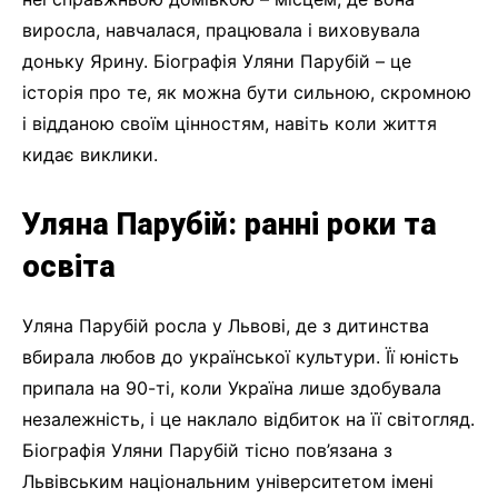
виросла, навчалася, працювала і виховувала
доньку Ярину. Біографія Уляни Парубій – це
історія про те, як можна бути сильною, скромною
і відданою своїм цінностям, навіть коли життя
кидає виклики.
Уляна Парубій: ранні роки та
освіта
Уляна Парубій росла у Львові, де з дитинства
вбирала любов до української культури. Її юність
припала на 90-ті, коли Україна лише здобувала
незалежність, і це наклало відбиток на її світогляд.
Біографія Уляни Парубій тісно пов’язана з
Львівським національним університетом імені