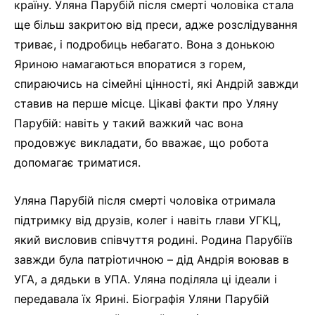
країну. Уляна Парубій після смерті чоловіка стала
ще більш закритою від преси, адже розслідування
триває, і подробиць небагато. Вона з донькою
Яриною намагаються впоратися з горем,
спираючись на сімейні цінності, які Андрій завжди
ставив на перше місце. Цікаві факти про Уляну
Парубій: навіть у такий важкий час вона
продовжує викладати, бо вважає, що робота
допомагає триматися.
Уляна Парубій після смерті чоловіка отримала
підтримку від друзів, колег і навіть глави УГКЦ,
який висловив співчуття родині. Родина Парубіїв
завжди була патріотичною – дід Андрія воював в
УГА, а дядьки в УПА. Уляна поділяла ці ідеали і
передавала їх Ярині. Біографія Уляни Парубій