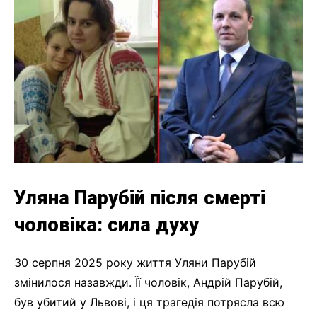
Уляна Парубій після смерті
чоловіка: сила духу
30 серпня 2025 року життя Уляни Парубій
змінилося назавжди. Її чоловік, Андрій Парубій,
був убитий у Львові, і ця трагедія потрясла всю