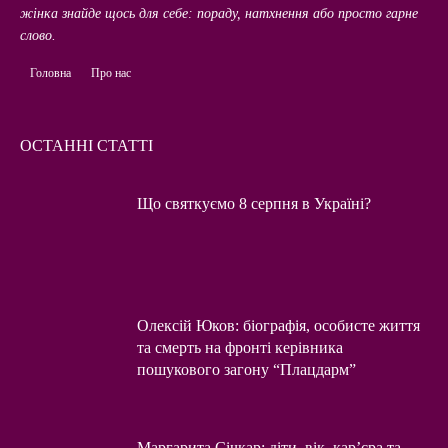
жінка знайде щось для себе: пораду, натхнення або просто гарне
слово.
Головна
Про нас
ОСТАННІ СТАТТІ
Що святкуємо 8 серпня в Україні?
Олексій Юков: біографія, особисте життя
та смерть на фронті керівника
пошукового загону “Плацдарм”
Маргарита Січкар: діти, вік, кар’єра та