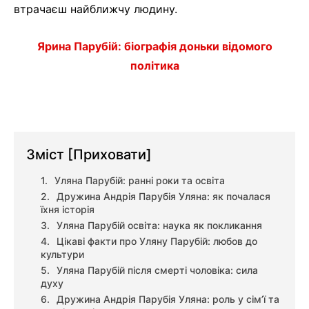
втрачаєш найближчу людину.
Ярина Парубій: біографія доньки відомого
політика
Зміст
[Приховати]
Уляна Парубій: ранні роки та освіта
Дружина Андрія Парубія Уляна: як почалася
їхня історія
Уляна Парубій освіта: наука як покликання
Цікаві факти про Уляну Парубій: любов до
культури
Уляна Парубій після смерті чоловіка: сила
духу
Дружина Андрія Парубія Уляна: роль у сім’ї та