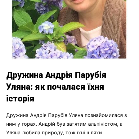
Дружина Андрія Парубія
Уляна: як почалася їхня
історія
Дружина Андрія Парубія Уляна познайомилася з
ним у горах. Андрій був затятим альпіністом, а
Уляна любила природу, тож їхні шляхи