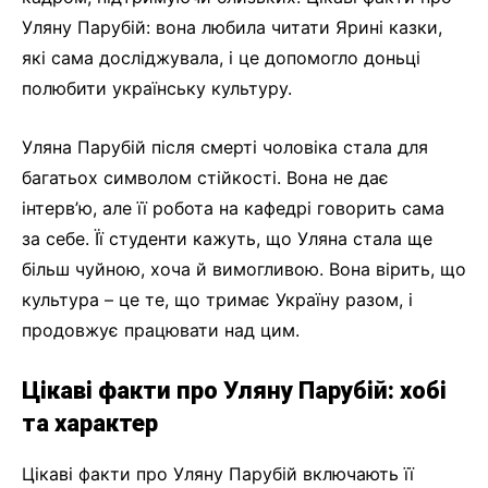
Уляну Парубій: вона любила читати Ярині казки,
які сама досліджувала, і це допомогло доньці
полюбити українську культуру.
Уляна Парубій після смерті чоловіка стала для
багатьох символом стійкості. Вона не дає
інтерв’ю, але її робота на кафедрі говорить сама
за себе. Її студенти кажуть, що Уляна стала ще
більш чуйною, хоча й вимогливою. Вона вірить, що
культура – це те, що тримає Україну разом, і
продовжує працювати над цим.
Цікаві факти про Уляну Парубій: хобі
та характер
Цікаві факти про Уляну Парубій включають її