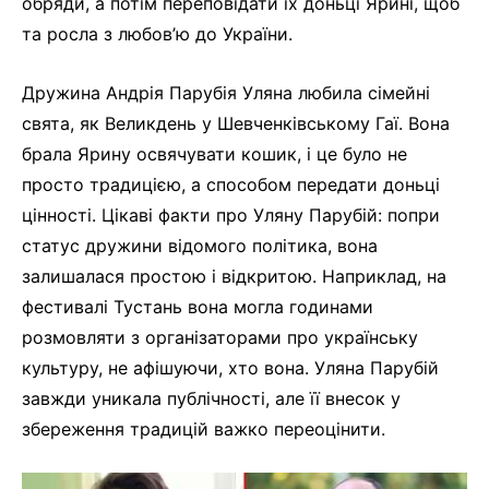
обряди, а потім переповідати їх доньці Ярині, щоб
та росла з любов’ю до України.
Дружина Андрія Парубія Уляна любила сімейні
свята, як Великдень у Шевченківському Гаї. Вона
брала Ярину освячувати кошик, і це було не
просто традицією, а способом передати доньці
цінності. Цікаві факти про Уляну Парубій: попри
статус дружини відомого політика, вона
залишалася простою і відкритою. Наприклад, на
фестивалі Тустань вона могла годинами
розмовляти з організаторами про українську
культуру, не афішуючи, хто вона. Уляна Парубій
завжди уникала публічності, але її внесок у
збереження традицій важко переоцінити.