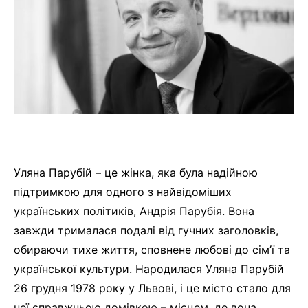
Уляна Парубій – це жінка, яка була надійною
підтримкою для одного з найвідоміших
українських політиків, Андрія Парубія. Вона
завжди трималася подалі від гучних заголовків,
обираючи тихе життя, сповнене любові до сім’ї та
української культури. Народилася Уляна Парубій
26 грудня 1978 року у Львові, і це місто стало для
неї справжньою домівкою – місцем, де вона