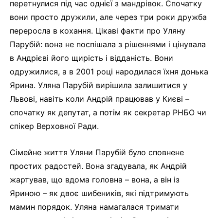
перетнулися під час однієї з мандрівок. Спочатку
вони просто дружили, але через три роки дружба
переросла в кохання. Цікаві факти про Уляну
Парубій: вона не поспішала з рішеннями і цінувала
в Андрієві його щирість і відданість. Вони
одружилися, а в 2001 році народилася їхня донька
Ярина. Уляна Парубій вирішила залишитися у
Львові, навіть коли Андрій працював у Києві –
спочатку як депутат, а потім як секретар РНБО чи
спікер Верховної Ради.
Сімейне життя Уляни Парубій було сповнене
простих радостей. Вона згадувала, як Андрій
жартував, що вдома головна – вона, а він із
Яриною – як двоє шибеників, які підтримують
мамин порядок. Уляна намагалася тримати