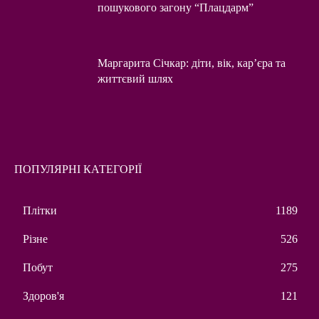
пошукового загону “Плацдарм”
Маргарита Січкар: діти, вік, кар’єра та
життєвий шлях
ПОПУЛЯРНІ КАТЕГОРІЇ
Плітки
1189
Різне
526
Побут
275
Здоров'я
121