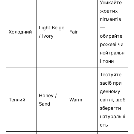
Уникайте
жовтих
пігментів
Light Beige
—
Холодний
Fair
/ Ivory
обирайте
рожеві чи
нейтральн
і тони
Тестуйте
засіб при
денному
Honey /
Теплий
Warm
світлі, щоб
Sand
зберегти
натуральні
сть