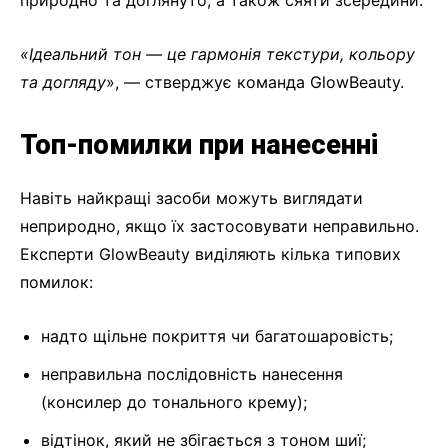
природно та доглянуто, а також сяяти зсередини.
«Ідеальний тон — це гармонія текстури, кольору
та догляду
», — стверджує команда GlowBeauty.
Топ-помилки при нанесенні
Навіть найкращі засоби можуть виглядати
неприродно, якщо їх застосовувати неправильно.
Експерти GlowBeauty виділяють кілька типових
помилок:
надто щільне покриття чи багатошаровість;
неправильна послідовність нанесення
(консилер до тонального крему);
відтінок, який не збігається з тоном шиї;