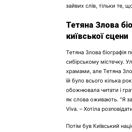
зайвих слів, тільки те, щ
Тетяна Злова біо
київської сцени
Тетяна Злова біографія п
сибірському містечку. Ул
храмами, але Тетяна Зло
їй було всього кілька рок
обожнювала читати і грат
як слова оживають. “Я за
Viva. – Хотіла розповідати
Потім був Київський наці