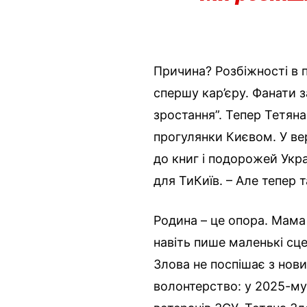
Причина? Розбіжності в п
спершу кар’єру. Фанати 
зростання”. Тепер Тетяна
прогулянки Києвом. У вер
до книг і подорожей Укра
для ТиКиїв. – Але тепер та
Родина – це опора. Мама
навіть пише маленькі сце
Злова не поспішає з нов
волонтерство: у 2025-му 