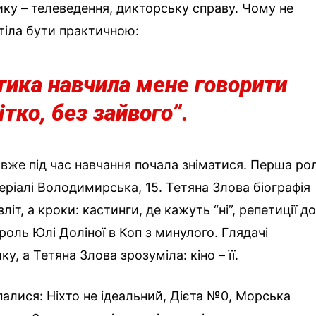
ку – телеведення, дикторську справу. Чому не
тіла бути практичною:
тика навчила мене говорити
ітко, без зайвого”.
 вже під час навчання почала зніматися. Перша ро
еріалі Володимирська, 15. Тетяна Злова біографія
зліт, а кроки: кастинги, де кажуть “ні”, репетиції д
 роль Юлі Доліної в Коп з минулого. Глядачі
, а Тетяна Злова зрозуміла: кіно – її.
палися: Ніхто не ідеальний, Дієта №0, Морська