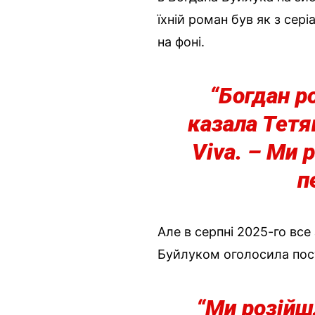
їхній роман був як з сері
на фоні.
“Богдан р
казала Тетя
Viva. – Ми 
п
Але в серпні 2025-го вс
Буйлуком оголосила пост
“Ми розійш