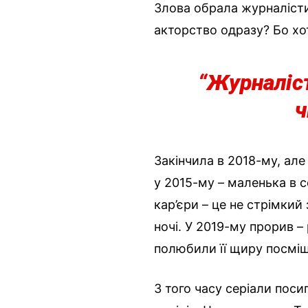
Злова обрала журналісти
акторство одразу? Бо хо
“Журналіс
ч
Закінчила в 2018-му, але
у 2015-му – маленька в с
кар’єри – це не стрімкий 
ночі. У 2019-му прорив –
полюбили її щиру посмішку
З того часу серіали поси