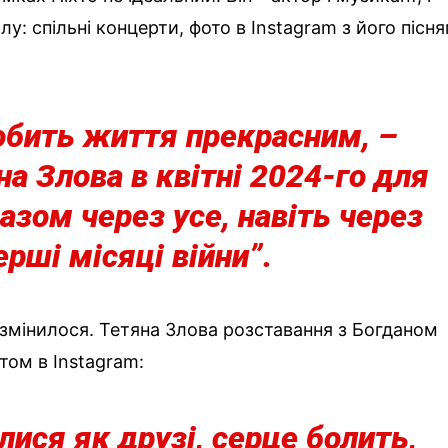
алу: спільні концерти, фото в Instagram з його пісн
обить життя прекрасним, –
на Злова в квітні 2024-го для
разом через усе, навіть через
ерші місяці війни”.
е змінилося. Тетяна Злова розставання з Богданом
ом в Instagram:
лися як друзі, серце болить,