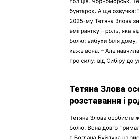
поліція. Чорноморськ. Те
бунтарок. А ще озвучка: 
2025-му Тетяна Злова зн
емігрантку – роль, яка в
болю: вибухи біля дому, п
каже вона. – Але навчила
про силу: від Сибіру до 
Тетяна Злова ос
розставання і р
Тетяна Злова особисте жи
болю. Вона довго тримала
в Богдана Буйлука на зйом