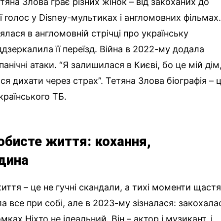
тяна Злова грає різних жінок – від закоханих до
її голос у Disney-мультиках і англомовних фільмах.
ялася в англомовній стрічці про українську
іддзеркалила її переїзд. Війна в 2022-му додала
анічні атаки. “Я залишилася в Києві, бо це мій дім,
ся дихати через страх”. Тетяна Злова біографія – 
українського ТБ.
обисте життя: кохання,
одина
ття – це не гучні скандали, а тихі моменти щастя
 все при собі, але в 2023-му зізналася: закохала
ках Ніхто не ідеальний. Він – актор і музикант, і