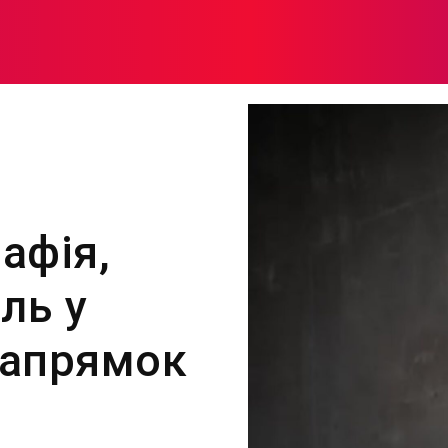
МОДА
ПЛІТКИ
ЗДОРОВ’Я
ЖІНОЧА ПСИХОЛОГІЯ
афія,
ль у
напрямок