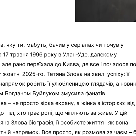
а, яку ти, мабуть, бачив у серіалах чи почув у
а 17 травня 1996 року в Улан-Уде, далекому
, але рано переїхала до Києва, де все і почалося п
жовтні 2025-го, Тетяна Злова на хвилі успіху: її
 напрямок робить її улюбленицею глядачів, а нови
ем Богданом Буйлуком змусила фанатів
 – не просто зірка екрану, а жінка з історією: від
 тієї, хто грає ролі, що чіпляють за живе. У цій
яна Злова біографія, її особисте життя і як вона
тній напрямок. Все просто, як розмова за чаєм – 