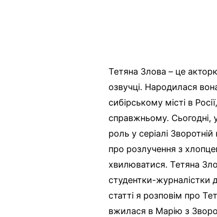
Тетяна Злова – це акторк
озвучці. Народилася вон
сибірському місті в Росії
справжньому. Сьогодні, у 
роль у серіалі Зворотній
про розлучення з хлопц
хвилюватися. Тетяна Злова
студентки-журналістки до
статті я розповім про Тет
вжилася в Марію з Зворо