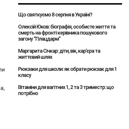
Що святкуємо 8 серпня в Україні?
Олексій Юков: біографія, особисте життя та
смерть на фронті керівника пошукового
загону “Плацдарм”
Маргарита Січкар: діти, вік, кар’єра та
життєвий шлях
Рюкзаки для школи: як обрати рюкзак для 1
ли
класу
Вітаміни для вагітних 1, 2 та 3 триместр: що
а,
потрібно