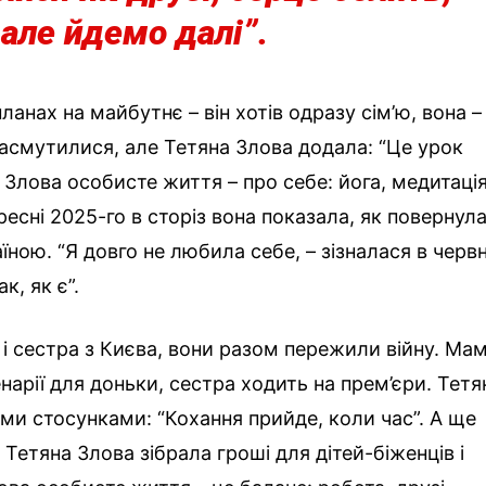
але йдемо далі”.
ланах на майбутнє – він хотів одразу сім’ю, вона –
засмутилися, але Тетяна Злова додала: “Це урок
 Злова особисте життя – про себе: йога, медитація
есні 2025-го в сторіз вона показала, як повернул
їною. “Я довго не любила себе, – зізналася в червн
к, як є”.
 і сестра з Києва, вони разом пережили війну. Ма
нарії для доньки, сестра ходить на прем’єри. Тетя
ими стосунками: “Кохання прийде, коли час”. А ще
Тетяна Злова зібрала гроші для дітей-біженців і