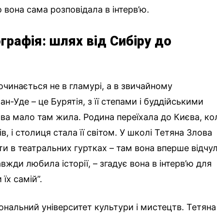
о вона сама розповідала в інтерв’ю.
графія: шлях від Сибіру до
очинається не в гламурі, а в звичайному
ан-Уде – це Бурятія, з її степами і буддійськими
ва мало там жила. Родина переїхала до Києва, ко
ів, і столиця стала її світом. У школі Тетяна Злова
и в театральних гуртках – там вона вперше відчул
вжди любила історії, – згадує вона в інтерв’ю для
 їх самій”.
ональний університет культури і мистецтв. Тетяна