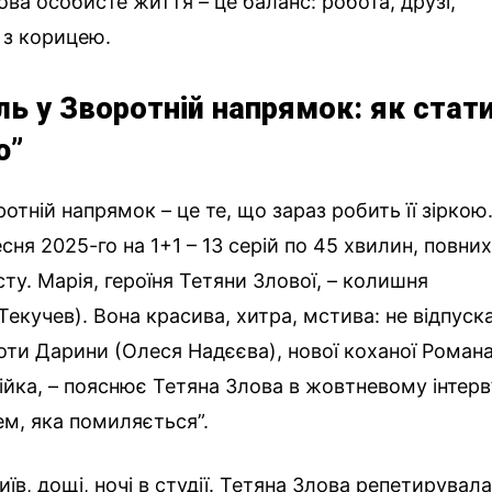
ова особисте життя – це баланс: робота, друзі,
 з корицею.
ль у Зворотній напрямок: як стат
ю”
отній напрямок – це те, що зараз робить її зіркою
сня 2025-го на 1+1 – 13 серій по 45 хвилин, повни
ту. Марія, героїня Тетяни Злової, – колишня
екучев). Вона красива, хитра, мстива: не відпуск
оти Дарини (Олеся Надєєва), нової коханої Романа
ійка, – пояснює Тетяна Злова в жовтневому інтерв
лем, яка помиляється”.
в, дощі, ночі в студії. Тетяна Злова репетирувал