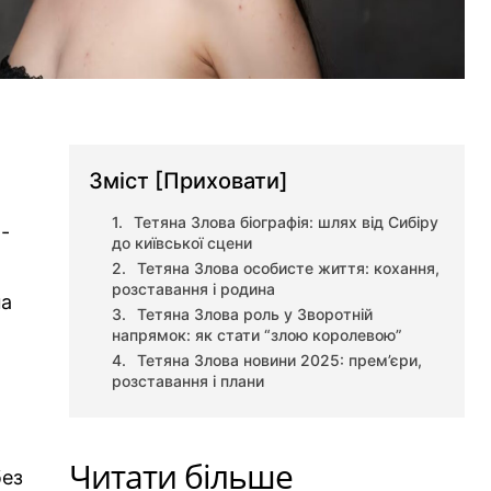
Зміст
[Приховати]
Тетяна Злова біографія: шлях від Сибіру
о-
до київської сцени
Тетяна Злова особисте життя: кохання,
розставання і родина
на
Тетяна Злова роль у Зворотній
напрямок: як стати “злою королевою”
Тетяна Злова новини 2025: прем’єри,
розставання і плани
Читати більше
без