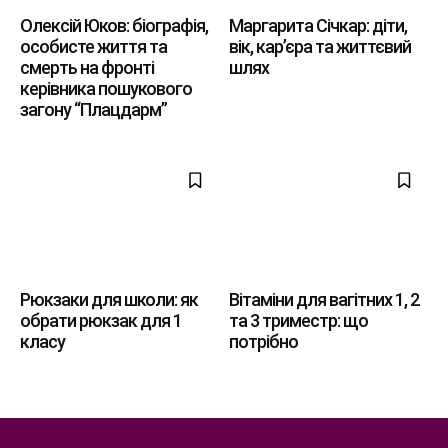
Олексій Юков: біографія,
Маргарита Січкар: діти,
особисте життя та
вік, кар’єра та життєвий
смерть на фронті
шлях
керівника пошукового
загону “Плацдарм”
Рюкзаки для школи: як
Вітаміни для вагітних 1, 2
обрати рюкзак для 1
та 3 триместр: що
класу
потрібно