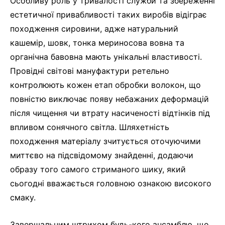
Особливу роль у тривалості служби та збереженні
естетичної привабливості таких виробів відіграє
походження сировини, адже натуральний
кашемір, шовк, тонка мериносова вовна та
органічна бавовна мають унікальні властивості.
Провідні світові мануфактури ретельно
контролюють кожен етап обробки волокон, що
повністю виключає появу небажаних деформацій
після чищення чи втрату насиченості відтінків під
впливом сонячного світла. Шляхетність
походження матеріалу зчитується оточуючими
миттєво на підсвідомому знайденні, додаючи
образу того самого стриманого шику, який
сьогодні вважається головною ознакою високого
смаку.
Завершальним штрихом будь-кого ансамблю, що