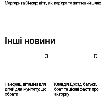
Маргарита Січкар: діти, вік, кар’єра та життєвий шлях
Інші новини
Найкращі вітаміни для
Клавдія Дрозд: батьки,
дітей для імунітету: що
брат та цікаві факти про
обрати
акторку