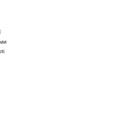
ї
ами
лі