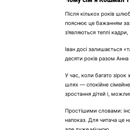
Після кількох років шлюб
пояснює це бажанням зах
з’являються теплі кадри,
Іван досі залишається «
десяти років разом Анна 
У час, коли багато зірок
шлях — спокійне сімейне 
зростання дітей і, можл
Простішими словами: іно
напоказ. Для читача це 
але дуже міцною.