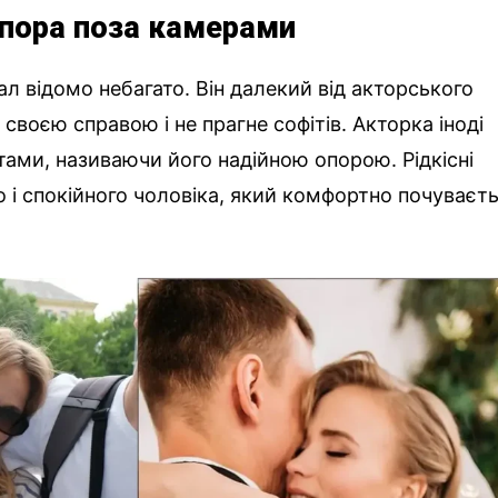
 опора поза камерами
л відомо небагато. Він далекий від акторського
воєю справою і не прагне софітів. Акторка іноді
ами, називаючи його надійною опорою. Рідкісні
 і спокійного чоловіка, який комфортно почуваєт