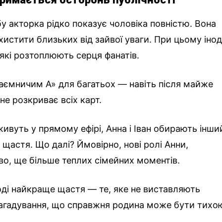
у акторка рідко показує чоловіка повністю. Вона
истити близьких від зайвої уваги. При цьому інод
 які розтоплюють серця фанатів.
таємничим А» для багатьох — навіть після майже
не розкриває всіх карт.
 живуть у прямому ефірі, Анна і Іван обирають інши
щастя. Що далі? Ймовірно, нові ролі Анни,
иво, ще більше теплих сімейних моментів.
ді найкраще щастя — те, яке не виставляють
нагадування, що справжня родина може бути тихо