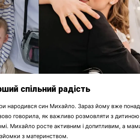
рший спільний радість
ари народився син Михайло. Зараз йому вже пона
азово говорила, як важливо розмовляти з дитиною
ормі. Михайло росте активним і допитливим, а мам
 зйомки з материнством.