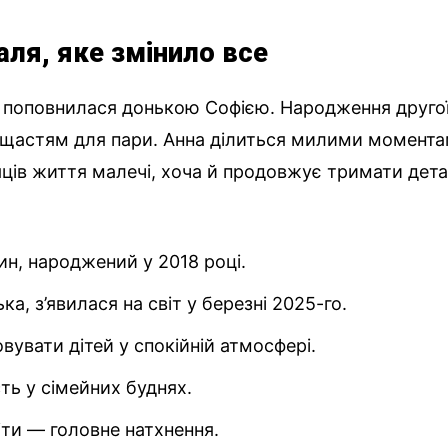
аля, яке змінило все
’я поповнилася донькою Софією. Народження друго
 щастям для пари. Анна ділиться милими момент
яців життя малечі, хоча й продовжує тримати дета
н, народжений у 2018 році.
, з’явилася на світ у березні 2025-го.
вувати дітей у спокійній атмосфері.
ть у сімейних буднях.
іти — головне натхнення.