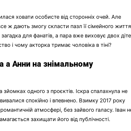
лася ховати особисте від сторонніх очей. Але
 все ж дають змогу скласти пазл її сімейного життя
загадка для фанатів, а пара вже виховує двох діте
тво і чому акторка тримає чоловіка в тіні?
а а Анни на знімальному
на зйомках одного з проєктів. Іскра спалахнула не
вивалися спокійно і впевнено. Взимку 2017 року
омантичній атмосфері, без зайвого галасу. Іван н
амагається захищати його від публічності.