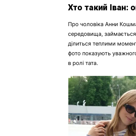
Хто такий Іван:
Про чоловіка Анни Кошма
середовища, займається с
ділиться теплими момент
фото показують уважного
в ролі тата.