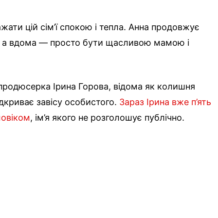
жати цій сім’ї спокою і тепла. Анна продовжує
х, а вдома — просто бути щасливою мамою і
продюсерка Ірина Горова, відома як колишня
ідкриває завісу особистого.
Зараз Ірина вже п’ять
ловіком
, ім’я якого не розголошує публічно.