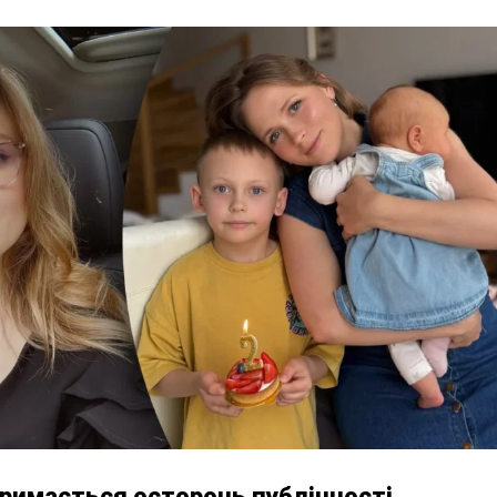
тримається осторонь публічності