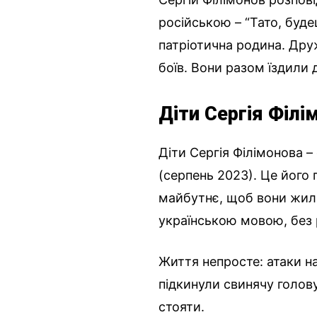
російською – “Тато, будеш
патріотична родина. Друж
боїв. Вони разом їздили 
Діти Сергія Філі
Діти Сергія Філімонова –
(серпень 2023). Це його 
майбутнє, щоб вони жили 
українською мовою, без 
Життя непросте: атаки н
підкинули свинячу голову.
стояти.