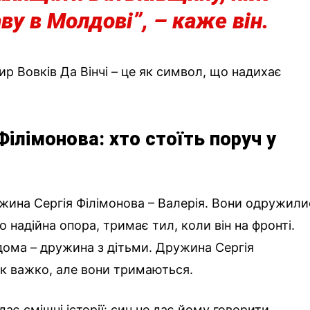
ву в Молдові”, – каже він.
р Вовків Да Вінчі – це як символ, що надихає
ілімонова: хто стоїть поруч у
жина Сергія Філімонова – Валерія. Вони одружили
го надійна опора, тримає тил, коли він на фронті.
вдома – дружина з дітьми. Дружина Сергія
як важко, але вони тримаються.
дає смішні історії: син не дає йому говорити