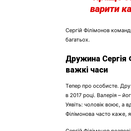
варити ка
Сергій Філімонов команди
багатьох.
Дружина Сергія Ф
важкі часи
Тепер про особисте. Дру
в 2017 році. Валерія – йо
Уявіть: чоловік воює, а 
Філімонова часто каже, 
Сергій Філімонов розпові