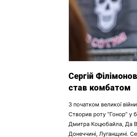
Сергій Філімонов
став комбатом
З початком великої війни
Створив роту “Гонор” у б
Дмитра Коцюбайла, Да Він
Донеччині, Луганщині. С