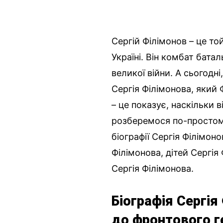
Сергій Філімонов – це то
Україні. Він комбат батал
великої війни. А сьогодн
Сергія Філімонова, який 
– це показує, наскільки 
розберемося по-простому
біографії Сергія Філімоно
Філімонова, дітей Сергія
Сергія Філімонова.
Біографія Сергія
до фронтового г