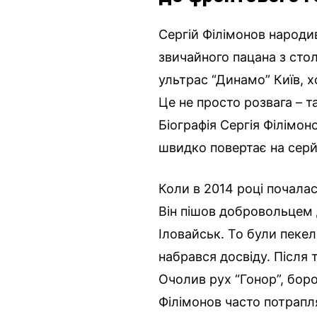
Сергій Філімонов народив
звичайного пацана з стол
ультрас “Динамо” Київ, х
Це не просто розвага – т
Біографія Сергія Філімон
швидко повертає на сер
Коли в 2014 році почалас
Він пішов добровольцем д
Іловайськ. То були пекель
набрався досвіду. Після т
Очолив рух “Гонор”, бор
Філімонов часто потрапл