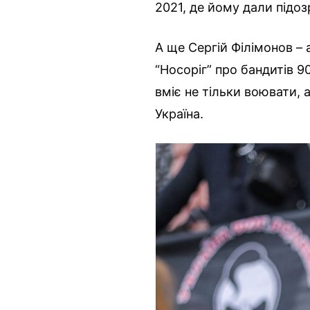
2021, де йому дали підозр
А ще Сергій Філімонов – 
“Носоріг” про бандитів 9
вміє не тільки воювати, а
Україна.