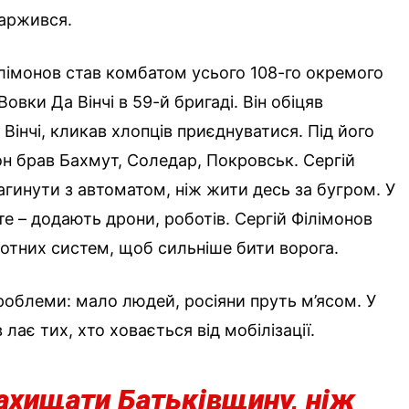
каржився.
лімонов став комбатом усього 108-го окремого
вки Да Вінчі в 59-й бригаді. Він обіцяв
Вінчі, кликав хлопців приєднуватися. Під його
н брав Бахмут, Соледар, Покровськ. Сергій
агинути з автоматом, ніж жити десь за бугром. У
е – додають дрони, роботів. Сергій Філімонов
отних систем, щоб сильніше бити ворога.
проблеми: мало людей, росіяни пруть м’ясом. У
 лає тих, хто ховається від мобілізації.
ахищати Батьківщину, ніж