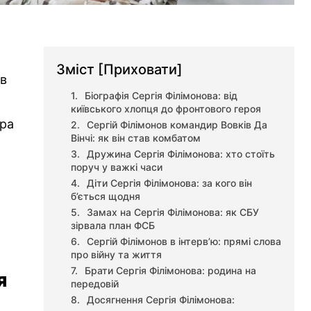
Зміст
[Приховати]
ів
Біографія Сергія Філімонова: від
київського хлопця до фронтового героя
ора
Сергій Філімонов командир Вовків Да
Вінчі: як він став комбатом
Дружина Сергія Філімонова: хто стоїть
поруч у важкі часи
Діти Сергія Філімонова: за кого він
б’ється щодня
Замах на Сергія Філімонова: як СБУ
зірвала план ФСБ
Сергій Філімонов в інтерв’ю: прямі слова
про війну та життя
Брати Сергія Філімонова: родина на
я
передовій
Досягнення Сергія Філімонова: