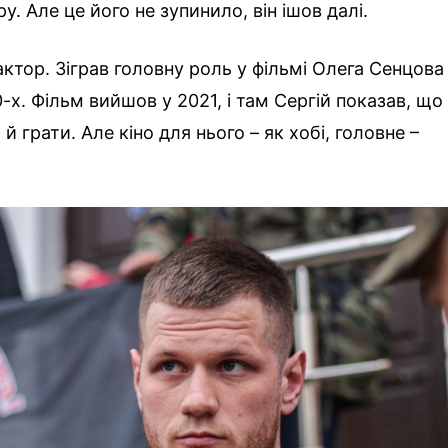
у. Але це його не зупинило, він ішов далі.
актор. Зіграв головну роль у фільмі Олега Сенцова
0-х. Фільм вийшов у 2021, і там Сергій показав, що
 й грати. Але кіно для нього – як хобі, головне –