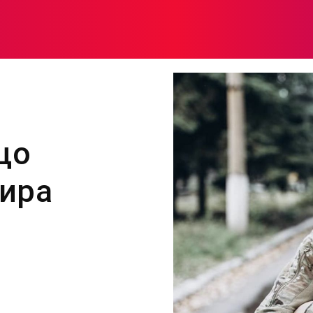
МОДА
ПЛІТКИ
ЗДОРОВ’Я
ЖІНОЧА ПСИХОЛОГІЯ
що
дира