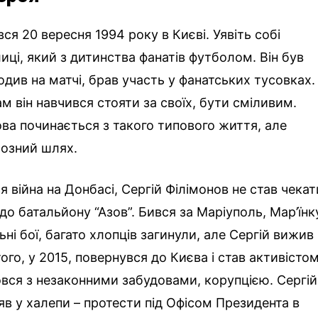
ся 20 вересня 1994 року в Києві. Уявіть собі
иці, який з дитинства фанатів футболом. Він був
одив на матчі, брав участь у фанатських тусовках.
ам він навчився стояти за своїх, бути сміливим.
ова починається з такого типового життя, але
йозний шлях.
я війна на Донбасі, Сергій Філімонов не став чекат
о батальйону “Азов”. Бився за Маріуполь, Мар’їнк
ні бої, багато хлопців загинули, але Сергій вижив 
ого, у 2015, повернувся до Києва і став активістом
овся з незаконними забудовами, корупцією. Сергій
яв у халепи – протести під Офісом Президента в