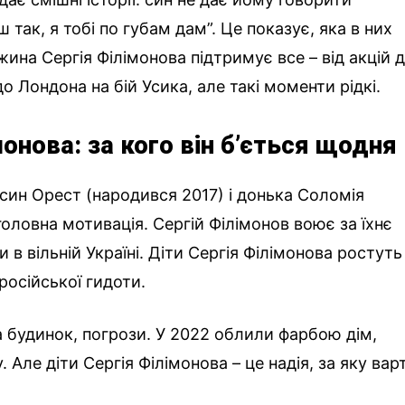
 так, я тобі по губам дам”. Це показує, яка в них
ина Сергія Філімонова підтримує все – від акцій 
до Лондона на бій Усика, але такі моменти рідкі.
монова: за кого він б’ється щодня
 син Орест (народився 2017) і донька Соломія
головна мотивація. Сергій Філімонов воює за їхнє
в вільній Україні. Діти Сергія Філімонова ростуть
російської гидоти.
а будинок, погрози. У 2022 облили фарбою дім,
 Але діти Сергія Філімонова – це надія, за яку вар