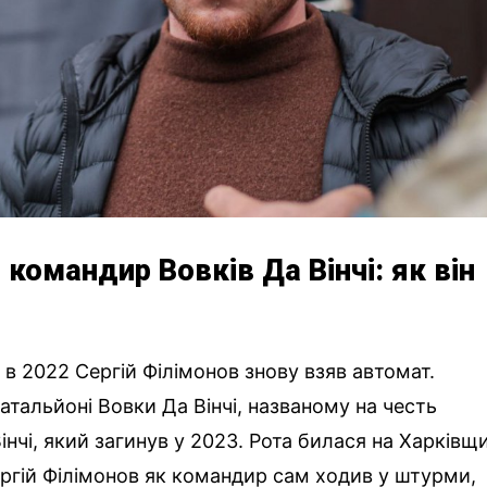
 командир Вовків Да Вінчі: як він
 в 2022 Сергій Філімонов знову взяв автомат.
атальйоні Вовки Да Вінчі, названому на честь
чі, який загинув у 2023. Рота билася на Харківщи
ергій Філімонов як командир сам ходив у штурми,