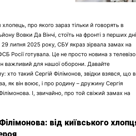
й хлопець, про якого зараз тільки й говорять в
ьйону Вовки Да Вінчі, стоїть на фронті з перших дн
і, 29 липня 2025 року, СБУ якраз зірвала замах на
ФСБ Росії готувала. Це не просто новина з телевіз
він важливий для нашої оборони. Давайте
: хто такий Сергій Філімонов, звідки взявся, що в
ва, як він воює, і про родину – дружину Сергія
 Філімонова. І, звичайно, про той свіжий замах на
 Філімонова: від київського хлопц
ероя