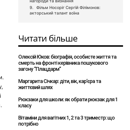
нагороди та визнання
Фільм Носоріг Сергій Філімонов:
акторський талант воїна
Читати більше
Олексій Юков: біографія, особисте життя та
смерть на фронті керівника пошукового
загону “Плацдарм”
и.
Маргарита Січкар: діти, вік, кар’єра та
у,
життєвий шлях
і
Рюкзаки для школи: як обрати рюкзак для 1
.
класу
Вітаміни для вагітних 1, 2 та 3 триместр: що
потрібно