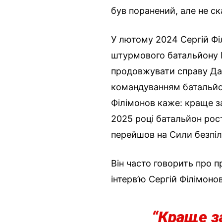
був поранений, але не с
У лютому 2024 Сергій Фі
штурмового батальйону Во
продовжувати справу Да 
командуванням батальйо
Філімонов каже: краще з
2025 році батальйон рост
перейшов на Сили безпіл
Він часто говорить про 
інтерв’ю Сергій Філімонов
“Краще з