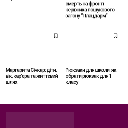
смерть на фронті
керівника пошукового
загону “Плацдарм”
Маргарита Січкар: діти,
Рюкзаки для школи: як
вік, кар’єра та життєвий
обрати рюкзак для 1
шлях
класу