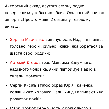
Акторський склад другого сезону радує
поверненням улюблених облич. Ось повний список
акторів «Просто Надія 2 сезон» у тезовому
вигляді:
Зоряна Марченко
виконує роль Надії Ткаченко,
головної героїні, сильної жінки, яка бореться за
щастя своєї родини;
Артемій Єгоров
грає Максима Залужного,
надійного чоловіка, який підтримує Надію в
складні моменти;
Сергій Кисіль втілює образ Юрія Ткаченка,
колишнього чоловіка Надії, чиї дії впливають на
розвиток подій;
Марк Дробот бере участь у ролі одного з