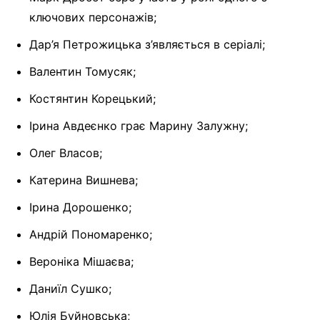
ключових персонажів;
Дар’я Петрожицька з’являється в серіалі;
Валентин Томусяк;
Костянтин Корецький;
Ірина Авдеєнко грає Марину Залужну;
Олег Власов;
Катерина Вишнева;
Ірина Дорошенко;
Андрій Пономаренко;
Вероніка Мішаєва;
Даниїл Сушко;
Юлія Буйновська;