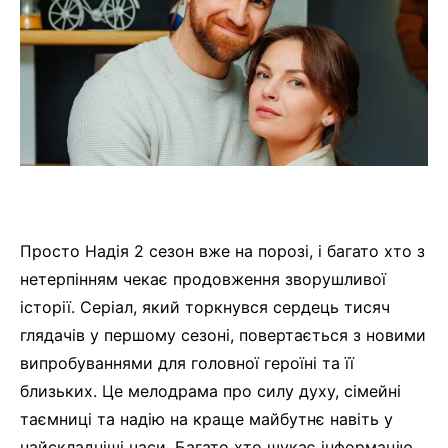
Просто Надія 2 сезон вже на порозі, і багато хто з
нетерпінням чекає продовження зворушливої
історії. Серіал, який торкнувся сердець тисяч
глядачів у першому сезоні, повертається з новими
випробуваннями для головної героїні та її
близьких. Це мелодрама про силу духу, сімейні
таємниці та надію на краще майбутнє навіть у
найскладніші часи. Багато хто шукає інформацію