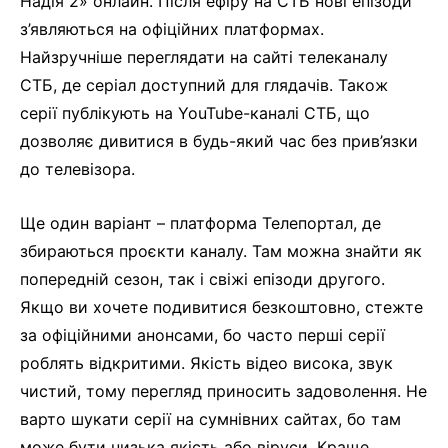
Надія 2» онлайн. Після ефіру на СТБ нові епізоди
з’являються на офіційних платформах.
Найзручніше переглядати на сайті телеканалу
СТБ, де серіал доступний для глядачів. Також
серії публікують на YouTube-каналі СТБ, що
дозволяє дивитися в будь-який час без прив’язки
до телевізора.
Ще один варіант – платформа Телепортал, де
збираються проєкти каналу. Там можна знайти як
попередній сезон, так і свіжі епізоди другого.
Якщо ви хочете подивитися безкоштовно, стежте
за офіційними анонсами, бо часто перші серії
роблять відкритими. Якість відео висока, звук
чистий, тому перегляд приносить задоволення. Не
варто шукати серії на сумнівних сайтах, бо там
може бути низька якість або віруси. Краще