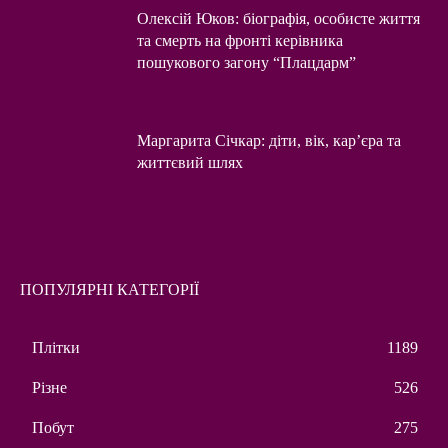
Олексій Юков: біографія, особисте життя
та смерть на фронті керівника
пошукового загону “Плацдарм”
Маргарита Січкар: діти, вік, кар’єра та
життєвий шлях
ПОПУЛЯРНІ КАТЕГОРІЇ
Плітки
1189
Різне
526
Побут
275