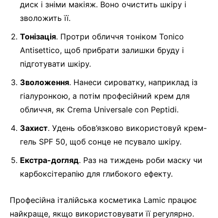
диск і зніми макіяж. Воно очистить шкіру і
зволожить її.
Тонізація
. Протри обличчя тоніком Tonico
Antisettico, щоб прибрати залишки бруду і
підготувати шкіру.
Зволоження
. Нанеси сироватку, наприклад із
гіалуронкою, а потім професійний крем для
обличчя, як Crema Universale con Peptidi.
Захист
. Удень обов’язково використовуй крем-
гель SPF 50, щоб сонце не псувало шкіру.
Екстра-догляд
. Раз на тиждень роби маску чи
карбоксітерапію для глибокого ефекту.
Професійна італійська косметика Lamic працює
найкраще, якщо використовувати її регулярно.