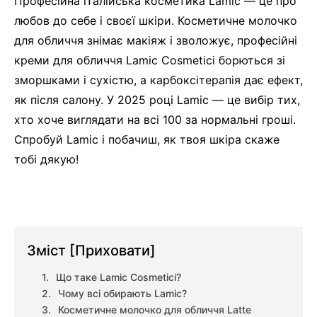
Професійна італійська косметика Lamic — це про
любов до себе і своєї шкіри. Косметичне молочко
для обличчя знімає макіяж і зволожує, професійні
креми для обличчя Lamic Cosmetici борються зі
зморшками і сухістю, а карбоксітерапія дає ефект,
як після салону. У 2025 році Lamic — це вибір тих,
хто хоче виглядати на всі 100 за нормальні гроші.
Спробуй Lamic і побачиш, як твоя шкіра скаже
тобі дякую!
Зміст
[Приховати]
Що таке Lamic Cosmetici?
Чому всі обирають Lamic?
Косметичне молочко для обличчя Latte