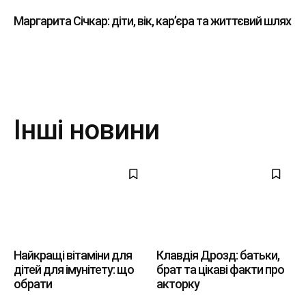
Маргарита Січкар: діти, вік, кар’єра та життєвий шлях
Інші новини
Найкращі вітаміни для
Клавдія Дрозд: батьки,
дітей для імунітету: що
брат та цікаві факти про
обрати
акторку