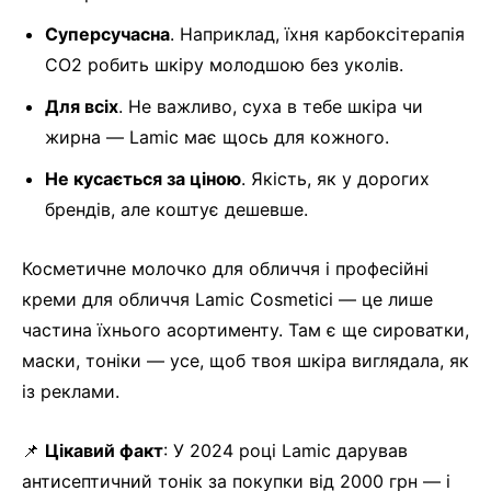
Суперсучасна
. Наприклад, їхня карбоксітерапія
CO2 робить шкіру молодшою без уколів.
Для всіх
. Не важливо, суха в тебе шкіра чи
жирна — Lamic має щось для кожного.
Не кусається за ціною
. Якість, як у дорогих
брендів, але коштує дешевше.
Косметичне молочко для обличчя і професійні
креми для обличчя Lamic Cosmetici — це лише
частина їхнього асортименту. Там є ще сироватки,
маски, тоніки — усе, щоб твоя шкіра виглядала, як
із реклами.
📌
Цікавий факт
: У 2024 році Lamic дарував
антисептичний тонік за покупки від 2000 грн — і