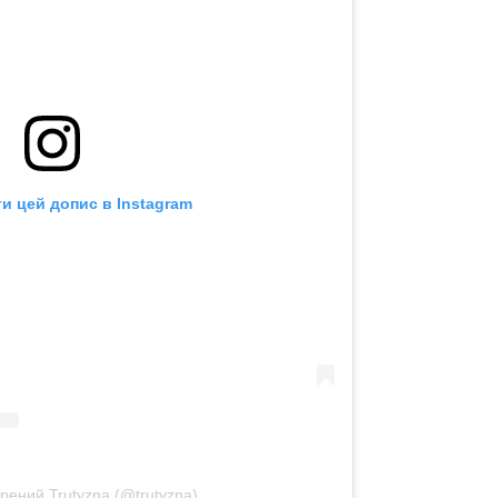
и цей допис в Instagram
рений Trutyzna (@trutyzna)