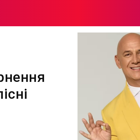
МОДА
ПЛІТКИ
ЗДОРОВ’Я
ЖІНОЧА ПСИХОЛОГІЯ
ернення
існі