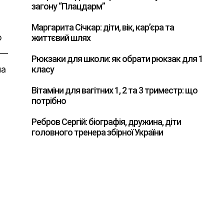
загону “Плацдарм”
Маргарита Січкар: діти, вік, кар’єра та
о
життєвий шлях
 —
Рюкзаки для школи: як обрати рюкзак для 1
на
класу
Вітаміни для вагітних 1, 2 та 3 триместр: що
потрібно
Ребров Сергій: біографія, дружина, діти
головного тренера збірної України