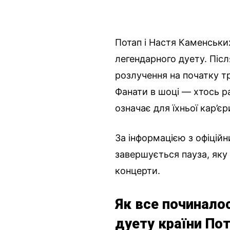
Потап і Настя Каменськи
легендарного дуету. Після
розлучення на початку т
Фанати в шоці — хтось ра
означає для їхньої кар’єр
За інформацією з офіційн
завершується пауза, яку 
концерти.
Як все починалос
дуету країни Пот