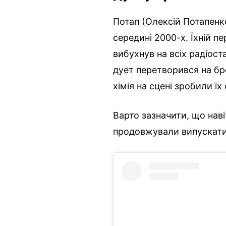
Потап (Олексій Потапенк
середині 2000-х. Їхній п
вибухнув на всіх радіост
дует перетворився на бре
хімія на сцені зробили ї
Варто зазначити, що наві
продовжували випускати 