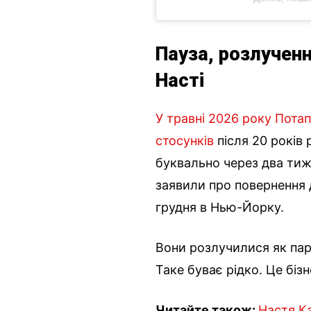
Пауза, розлученн
Насті
У травні 2026 року Пота
стосунків
після 20 років 
буквально через два тижн
заявили про повернення 
грудня в Нью-Йорку.
Вони розлучилися як пар
Таке буває рідко. Це біз
Читайте також:
Настя К