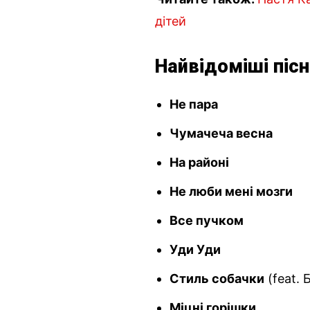
дітей
Найвідоміші пісн
Не пара
Чумачеча весна
На районі
Не люби мені мозги
Все пучком
Уди Уди
Стиль собачки
(feat. 
Міцні горішки