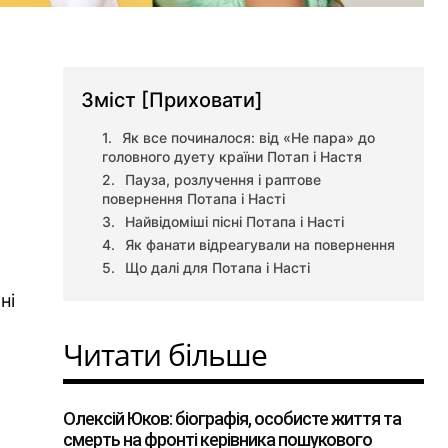
Зміст
[Приховати]
Як все починалося: від «Не пара» до
головного дуету країни Потап і Настя
Пауза, розлучення і раптове
повернення Потапа і Насті
Найвідоміші пісні Потапа і Насті
Як фанати відреагували на повернення
Що далі для Потапа і Насті
ні
Читати більше
Олексій Юков: біографія, особисте життя та
смерть на фронті керівника пошукового