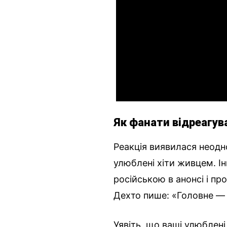
Як фанати відреагув
Реакція виявилася неодн
улюблені хіти живцем. І
російською в анонсі і п
Дехто пише: «Головне — 
Уявіть, що ваші улюблені