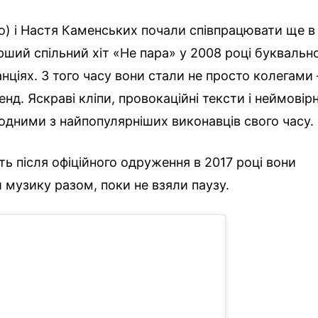
о) і Настя Каменських почали співпрацювати ще в
ерший спільний хіт «Не пара» у 2008 році буквальн
анціях. З того часу вони стали не просто колегами
нд. Яскраві кліпи, провокаційні тексти і неймовір
х одними з найпопулярніших виконавців свого часу.
ть після офіційного одруження в 2017 році вони
музику разом, поки не взяли паузу.