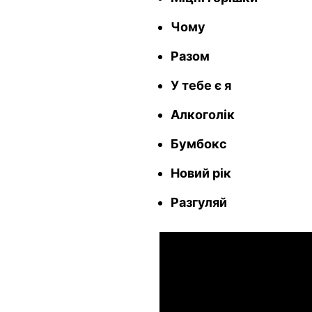
Чому
Разом
У тебе є я
Алкоголік
Бумбокс
Новий рік
Разгуляй