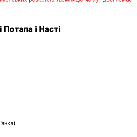
і Потапа і Насті
Б’янка)