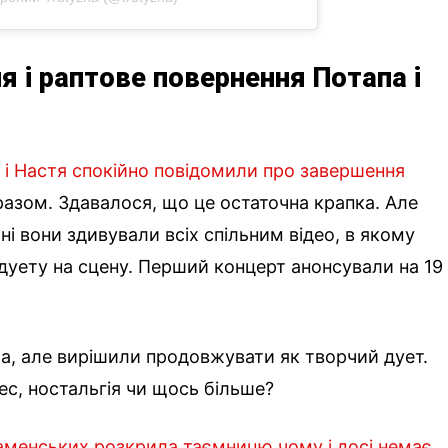
я і раптове повернення Потапа і
п і Настя спокійно повідомили про завершення
разом. Здавалося, що це остаточна крапка. Але
і вони здивували всіх спільним відео, в якому
дуету на сцену. Перший концерт анонсували на 19
а, але вирішили продовжувати як творчий дует.
нес, ностальгія чи щось більше?
аменських розкрила таємницю чому і досі немає