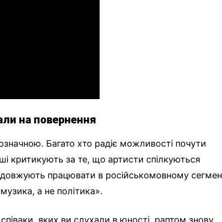
али на повернення
означною. Багато хто радіє можливості почути
нші критикують за те, що артисти спілкуються
родовжують працювати в російськомовному сегмент
музика, а не політика».
 співаки, яких ви слухали в юності, раптом знову