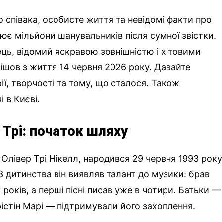
о співака, особисте життя та невідомі факти про
ює мільйони шанувальників після сумної звістки.
ь, відомий яскравою зовнішністю і хітовими
пішов з життя 14 червня 2026 року. Давайте
ії, творчості та тому, що сталося. Також
і в Києві.
 Трі: початок шляху
я Олівер Трі Нікелл, народився 29 червня 1993 року
 З дитинства він виявляв талант до музики: брав
 років, а перші пісні писав уже в чотири. Батьки —
 Крістін Марі — підтримували його захоплення.