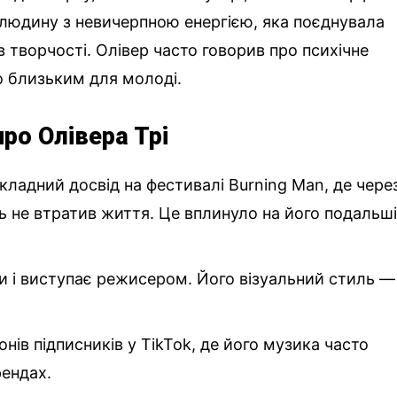
 людину з невичерпною енергією, яка поєднувала
в творчості. Олівер часто говорив про психічне
о близьким для молоді.
ро Олівера Трі
складний досвід на фестивалі Burning Man, де чере
 не втратив життя. Це вплинуло на його подальш
пи і виступає режисером. Його візуальний стиль —
онів підписників у TikTok, де його музика часто
рендах.