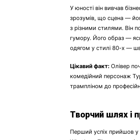
У юності він вивчав бізн
зрозумів, що сцена — йо
з різними стилями. Він п
гумору. Його образ — яс
одягом у стилі 80-х — ш
Цікавий факт:
Олівер поч
комедійний персонаж Тур
трампліном до професійно
Творчий шлях і 
Перший успіх прийшов у 