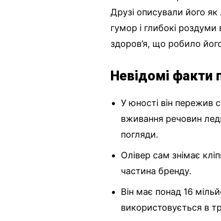
Друзі описували його як
гумор і глибокі роздуми 
здоров’я, що робило йог
Невідомі факти п
У юності він пережив 
вживання речовин ледь
погляди.
Олівер сам знімає клі
частина бренду.
Він має понад 16 мільй
використовується в т