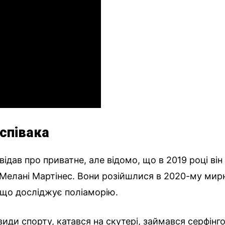
співака
відав про приватне, але відомо, що в 2019 році він
ю Мелані Мартінес. Вони розійшлися в 2020-му мир
, що досліджує поліаморію.
иди спорту, катався на скутері, займався серфінг