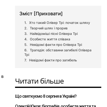
Зміст
[Приховати]
Хто такий Олівер Трі: початок шляху
Творчий шлях і прорив
Найвідоміші пісні Олівера Трі
Особисте життя співака
Невідомі факти про Олівера Трі
Трагедія: обставини загибелі Олівера
Трі
Невідомі факти про загибель
 в
Читати більше
Що святкуємо 8 серпня в Україні?
Олексій Юков: біографія, особисте життя та