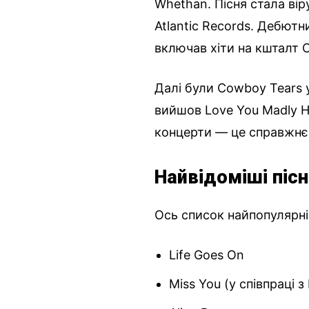
Whethan. Пісня стала вір
Atlantic Records. Дебютни
включав хіти на кшталт 
Далі були Cowboy Tears у
вийшов Love You Madly H
концерти — це справжнє
Найвідоміші пісн
Ось список найпопулярні
Life Goes On
Miss You (у співпраці з