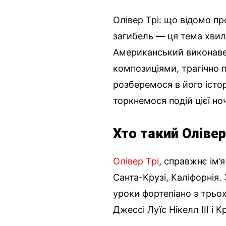
Олівер Трі: що відомо пр
загибель — ця тема хвил
Американський виконавец
композиціями, трагічно 
розберемося в його істор
торкнемося подій цієї ноч
Хто такий Олівер
Олівер Трі
, справжнє ім’
Санта-Крузі, Каліфорнія.
уроки фортепіано з трьох
Джессі Луїс Нікелл III і