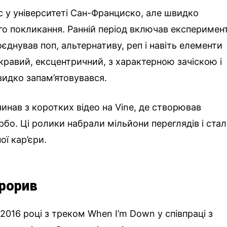
ес у університеті Сан-Франциско, але швидко
го покликання. Ранній період включав експеримен
оєднував поп, альтернативу, реп і навіть елементи
кравий, ексцентричний, з характерною зачіскою і
видко запам’ятовувався.
инав з коротких відео на Vine, де створював
бо. Ці ролики набрали мільйони переглядів і ста
ї кар’єри.
прорив
2016 році з треком When I’m Down у співпраці з