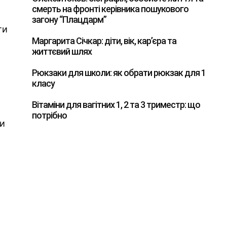
смерть на фронті керівника пошукового
загону “Плацдарм”
ти
Маргарита Січкар: діти, вік, кар’єра та
життєвий шлях
Рюкзаки для школи: як обрати рюкзак для 1
класу
Вітаміни для вагітних 1, 2 та 3 триместр: що
потрібно
ли