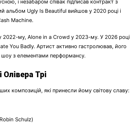
усною, і незабаром співак підписав контракт з
й альбом Ugly Is Beautiful вийшов у 2020 році і
Cash Machine.
 2022-му, Alone in a Crowd у 2023-му. У 2026 році
ate You Badly. Артист активно гастролював, його
 шоу з елементами перформансу.
і Олівера Трі
ших композицій, які принесли йому світову славу:
 Robin Schulz)