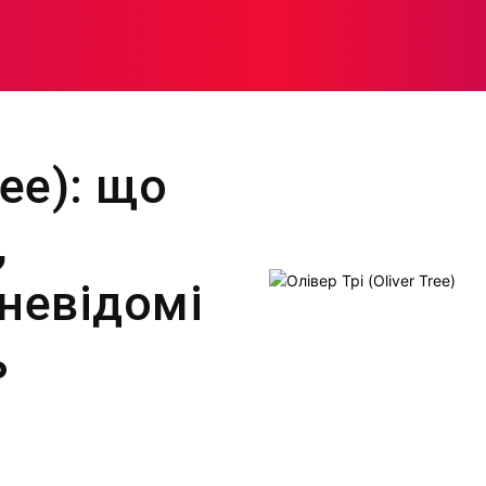
МОДА
ПЛІТКИ
ЗДОРОВ’Я
ЖІНОЧА ПСИХОЛОГІЯ
ree): що
,
невідомі
ь