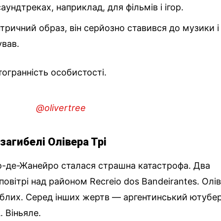
аундтреках, наприклад, для фільмів і ігор.
ричний образ, він серйозно ставився до музики і
ував.
тогранність особистості.
@olivertree
загибелі Олівера Трі
іо-де-Жанейро сталася страшна катастрофа. Два
 повітрі над районом Recreio dos Bandeirantes. Олі
иблих. Серед інших жертв — аргентинський ютубе
. Віньяле.