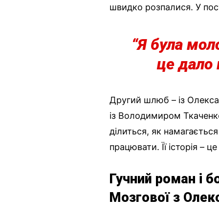
швидко розпалися. У пос
“Я була моло
це дало 
Другий шлюб – із Олекса
із Володимиром Ткаченко
ділиться, як намагаєтьс
працювати. Її історія – ц
Гучний роман і б
Мозгової з Оле