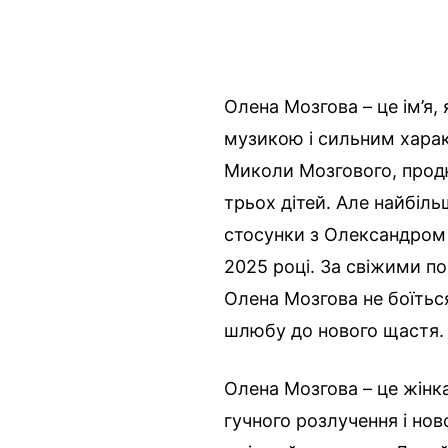
Олена Мозгова – це ім’я,
музикою і сильним харак
Миколи Мозгового, продю
трьох дітей. Але найбіль
стосунки з Олександром 
2025 році. За свіжими п
Олена Мозгова не боїтьс
шлюбу до нового щастя.
Олена Мозгова – це жінк
гучного розлучення і ново