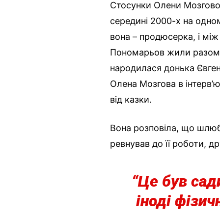
Стосунки Олени Мозгово
середині 2000-х на одном
вона – продюсерка, і між
Пономарьов жили разом, 
народилася донька Євгені
Олена Мозгова в інтерв’ю
від казки.
Вона розповіла, що шлюб
ревнував до її роботи, дру
“Це був сад
іноді фізич