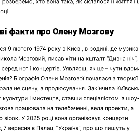
 розберемо, хто вона така, як склалося її життя і
оці.
аві факти про Олену Мозгову
 9 лютого 1974 року в Києві, в родині, де музика
 Микола Мозговий, писав хіти на кшталт “Дивна ніч”, 
серед нот і концертів. Уявляєш, як це – чути вдом
енія? Біографія Олени Мозгової почалася з творчої
рала не сцену, а продюсування. Закінчила Київськ
 культури і мистецтв, ставши спеціалістом із шоу
згова працювала на телебаченні, вела проекти, а
 зірок. У 2025 році вона організовує концерти
ід 7 вересня в Палаці “Україна”, про що пишуть у