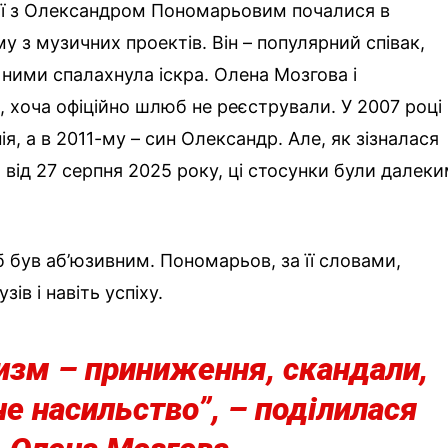
ї з Олександром Пономарьовим почалися в
у з музичних проектів. Він – популярний співак,
 ними спалахнула іскра. Олена Мозгова і
хоча офіційно шлюб не реєстрували. У 2007 році
я, а в 2011-му – син Олександр. Але, як зізналася
 від 27 серпня 2025 року, ці стосунки були далек
 був аб’юзивним. Пономарьов, за її словами,
зів і навіть успіху.
изм – приниження, скандали,
не насильство”, – поділилася