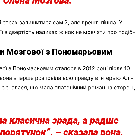
Олена Мозгова.
 і страх залишитися самій, але врешті пішла. У
 відвертість надихає жінок не мовчати про подібн
ни Мозгової з Пономарьовим
ої з Пономарьовим сталося в 2012 році після 10
 вона вперше розповіла всю правду в інтерв’ю Аліні
зізналася, що мала платонічний роман на стороні
ла класична зрада, а радше
порятунок”, – сказала вона.