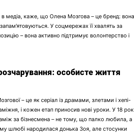
 в медіа, каже, що Олена Мозгова – це бренд: вон
 запам’ятовуються. У соцмережах її хвалять за
позицію – вона активно підтримує волонтерство і
розчарування: особисте життя
гової – це як серіал із драмами, злетами і хепі-
аміжня, і кожен етап приносив нові уроки. У 18 рок
між за бізнесмена – не тому, що палко любила, а
ьому шлюбі народилася донька Зоя, але стосунки