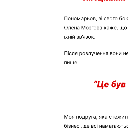
Пономарьов, зі свого боку
Олена Мозгова каже, що 
їхній зв’язок.
Після розлучення вони н
пише:
“Це був
Моя подруга, яка стежить
бізнесі, де всі намагают