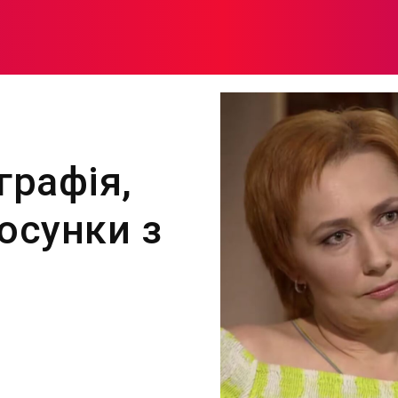
МОДА
ПЛІТКИ
ЗДОРОВ’Я
ЖІНОЧА ПСИХОЛОГІЯ
графія,
осунки з