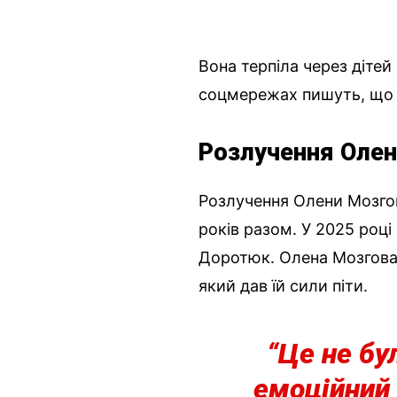
Вона терпіла через дітей
соцмережах пишуть, що її
Розлучення Оле
Розлучення Олени Мозгов
років разом. У 2025 році
Доротюк. Олена Мозгова 
який дав їй сили піти.
“Це не бу
емоційний 