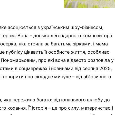
 яке асоціюється з українським шоу-бізнесом,
тером. Вона – донька легендарного композитора
серка, яка стояла за багатьма зірками, і мама
ше публіку цікавить її особисте життя, особливо
Пономарьовим, про які вона відверто розповіла у
остами в соцмережах і новинами від серпня 2025,
я говорити про складне минуле – від аб’юзивного
а, яка пережила багато: від юнацького шлюбу до
го кохання. Її історія – це про силу, материнство і