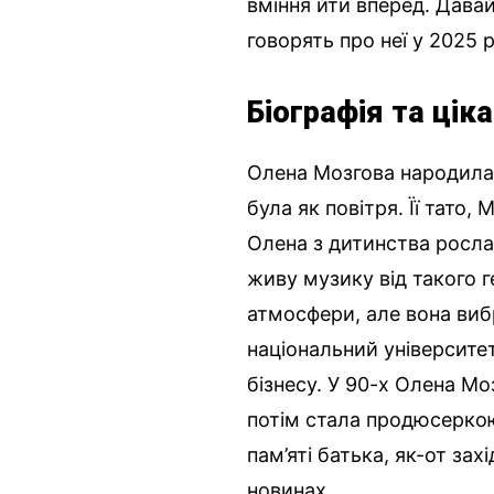
вміння йти вперед. Давай
говорять про неї у 2025 р
Біографія та цік
Олена Мозгова народилася
була як повітря. Її тато,
Олена з дитинства росла 
живу музику від такого г
атмосфери, але вона виб
національний університет
бізнесу. У 90-х Олена Мо
потім стала продюсеркою
пам’яті батька, як-от зах
новинах.