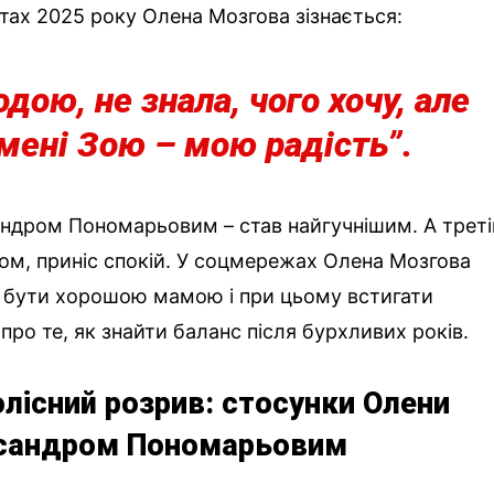
тах 2025 року Олена Мозгова зізнається:
дою, не знала, чого хочу, але
мені Зою – мою радість”.
ндром Пономарьовим – став найгучнішим. А треті
м, приніс спокій. У соцмережах Олена Мозгова
я бути хорошою мамою і при цьому встигати
е про те, як знайти баланс після бурхливих років.
олісний розрив: стосунки Олени
ксандром Пономарьовим