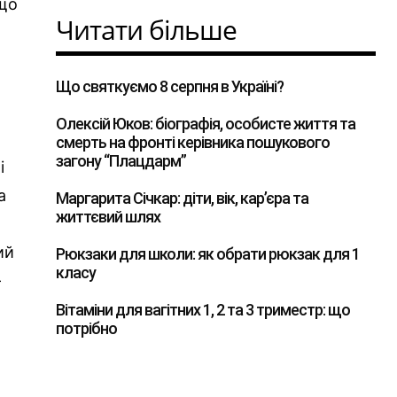
 що
Читати більше
Що святкуємо 8 серпня в Україні?
Олексій Юков: біографія, особисте життя та
смерть на фронті керівника пошукового
загону “Плацдарм”
і
а
Маргарита Січкар: діти, вік, кар’єра та
життєвий шлях
ий
Рюкзаки для школи: як обрати рюкзак для 1
класу
-
Вітаміни для вагітних 1, 2 та 3 триместр: що
потрібно