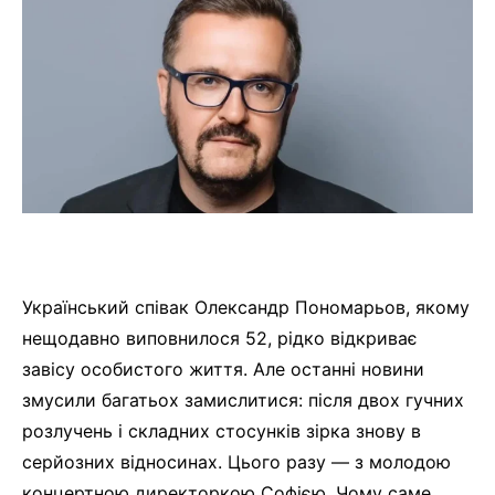
Український співак Олександр Пономарьов, якому
нещодавно виповнилося 52, рідко відкриває
завісу особистого життя. Але останні новини
змусили багатьох замислитися: після двох гучних
розлучень і складних стосунків зірка знову в
серйозних відносинах. Цього разу — з молодою
концертною директоркою Софією. Чому саме