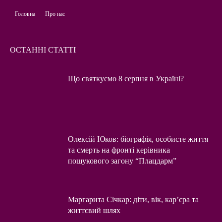
Головна
Про нас
ОСТАННІ СТАТТІ
Що святкуємо 8 серпня в Україні?
Олексій Юков: біографія, особисте життя
та смерть на фронті керівника
пошукового загону “Плацдарм”
Маргарита Січкар: діти, вік, кар’єра та
життєвий шлях