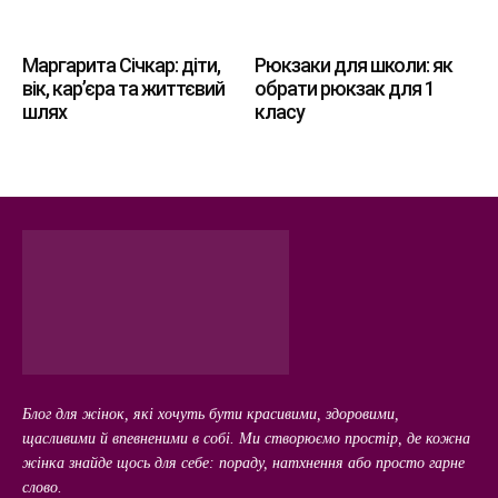
Маргарита Січкар: діти,
Рюкзаки для школи: як
вік, кар’єра та життєвий
обрати рюкзак для 1
шлях
класу
Блог для жінок, які хочуть бути красивими, здоровими,
щасливими й впевненими в собі. Ми створюємо простір, де кожна
жінка знайде щось для себе: пораду, натхнення або просто гарне
слово.