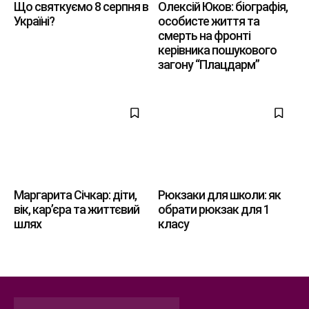
Що святкуємо 8 серпня в
Олексій Юков: біографія,
Україні?
особисте життя та
смерть на фронті
керівника пошукового
загону “Плацдарм”
Маргарита Січкар: діти,
Рюкзаки для школи: як
вік, кар’єра та життєвий
обрати рюкзак для 1
шлях
класу