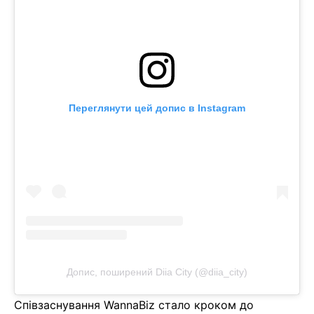
Переглянути цей допис в Instagram
Допис, поширений Diia City (@diia_city)
Співзаснування WannaBiz стало кроком до