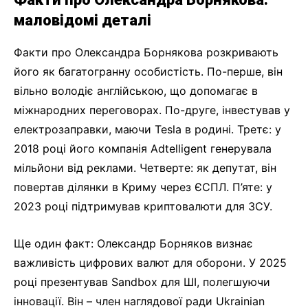
маловідомі деталі
Факти про Олександра Борнякова розкривають
його як багатогранну особистість. По-перше, він
вільно володіє англійською, що допомагає в
міжнародних переговорах. По-друге, інвестував у
електрозаправки, маючи Tesla в родині. Третє: у
2018 році його компанія Adtelligent генерувала
мільйони від реклами. Четверте: як депутат, він
повертав ділянки в Криму через ЄСПЛ. П’яте: у
2023 році підтримував криптовалюти для ЗСУ.
Ще один факт: Олександр Борняков визнає
важливість цифрових валют для оборони. У 2025
році презентував Sandbox для ШІ, полегшуючи
інновації. Він – член наглядової ради Ukrainian