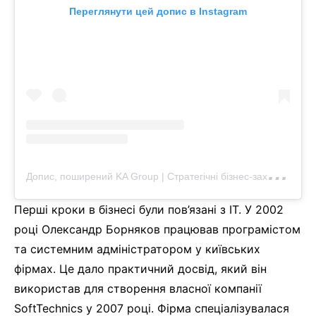
Переглянути цей допис в Instagram
Д
опис, поширений KA Group | Стратегічні бізнес-заходи | Київ (@ka_group_events)
Перші кроки в бізнесі були пов’язані з IT. У 2002
році Олександр Борняков працював програмістом
та системним адміністратором у київських
фірмах. Це дало практичний досвід, який він
використав для створення власної компанії
SoftTechnics у 2007 році. Фірма спеціалізувалася