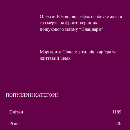
Олексій Юков: біографія, особисте життя
та смерть на фронті керівника
пошукового загону “Плацдарм”
Маргарита Січкар: діти, вік, кар’єра та
життєвий шлях
ПОПУЛЯРНІ КАТЕГОРІЇ
Плітки
1189
Різне
526