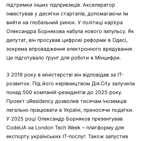
підтримки інших підприємців. Акселератор
інвестував у десятки стартапів, допомагаючи їм
вийти на глобальний ринок. У політиці кар’єра
Олександра Борнякова набула нового імпульсу. Як
депутат, він просував цифрові реформи в Одесі,
зокрема впровадження електронного врядування.
Це підготувало ґрунт для роботи в Мінцифри.
З 2019 року в міністерстві він відповідав за IT-
розвиток. Під його керівництвом Дія.City залучила
понад 500 компаній-резидентів до 2025 року.
Проект uResidency дозволив тисячам іноземців
легально працювати в Україні, приносячи податки.
У 2025 році Олександр Борняков презентував
CodeUA на London Tech Week – платформу для
експорту українських IT-послуг. Також запустив