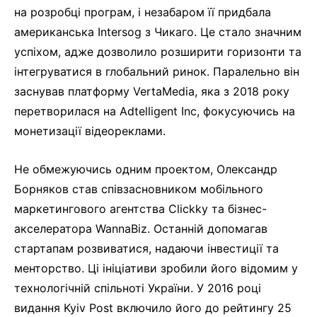
на розробці програм, і незабаром її придбала
американська Intersog з Чикаго. Це стало значним
успіхом, адже дозволило розширити горизонти та
інтегруватися в глобальний ринок. Паралельно він
заснував платформу VertaMedia, яка з 2018 року
перетворилася на Adtelligent Inc, фокусуючись на
монетизації відеореклами.
Не обмежуючись одним проектом, Олександр
Борняков став співзасновником мобільного
маркетингового агентства Clickky та бізнес-
акселератора WannaBiz. Останній допомагав
стартапам розвиватися, надаючи інвестиції та
менторство. Ці ініціативи зробили його відомим у
технологічній спільноті України. У 2016 році
видання Kyiv Post включило його до рейтингу 25