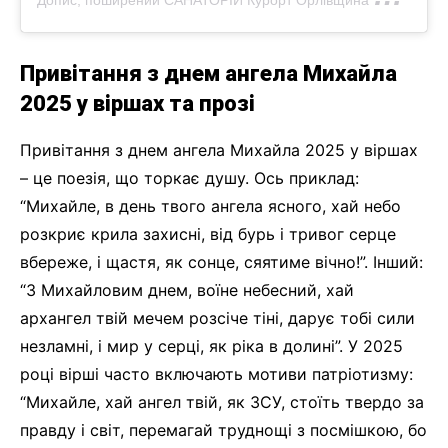
Привітання з днем ангела Михайла
2025 у віршах та прозі
Привітання з днем ангела Михайла 2025 у віршах
– це поезія, що торкає душу. Ось приклад:
“Михайле, в день твого ангела ясного, хай небо
розкриє крила захисні, від бурь і тривог серце
вбереже, і щастя, як сонце, сяятиме вічно!”. Інший:
“З Михайловим днем, воїне небесний, хай
архангел твій мечем розсіче тіні, дарує тобі сили
незламні, і мир у серці, як ріка в долині”. У 2025
році вірші часто включають мотиви патріотизму:
“Михайле, хай ангел твій, як ЗСУ, стоїть твердо за
правду і світ, перемагай труднощі з посмішкою, бо