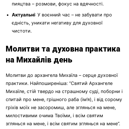
пияцтва – розмови, фокус на вдячності.
Актуальні
: У воєнний час – не забувати про
єдність, уникати негативу для духовної
чистоти.
Молитви та духовна практика
на Михайлів день
Молитви до архангела Михаїла – серце духовної
практики. Найпоширеніша: “Святий Архангеле
Михаїле, стій твердо на страшному суді, поборни і
спитай про мене, грішного раба (ім’я), і від сорому
гріхів моїх не засоромиш, але зглянься на мене,
милостивими очима Твоїми, і всім святим
зглянься на мене, і всім святим зглянься на мене”.