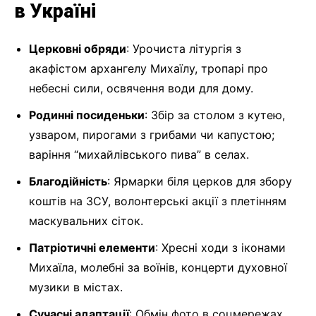
в Україні
Церковні обряди
: Урочиста літургія з
акафістом архангелу Михаїлу, тропарі про
небесні сили, освячення води для дому.
Родинні посиденьки
: Збір за столом з кутею,
узваром, пирогами з грибами чи капустою;
варіння “михайлівського пива” в селах.
Благодійність
: Ярмарки біля церков для збору
коштів на ЗСУ, волонтерські акції з плетінням
маскувальних сіток.
Патріотичні елементи
: Хресні ходи з іконами
Михаїла, молебні за воїнів, концерти духовної
музики в містах.
Сучасні адаптації
: Обмін фото в соцмережах,