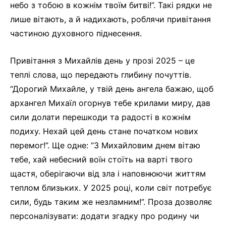
небо з тобою в кожнім твоїм битві!”. Такі рядки не
лише вітають, а й надихають, роблячи привітання
частиною духовного піднесення.
Привітання з Михайлів день у прозі 2025 – це
теплі слова, що передають глибину почуттів.
“Дорогий Михайле, у твій день ангела бажаю, щоб
архангел Михаїл огорнув тебе крилами миру, дав
сили долати перешкоди та радості в кожнім
подиху. Нехай цей день стане початком нових
перемог!”. Ще одне: “З Михайловим днем вітаю
тебе, хай небесний воїн стоїть на варті твого
щастя, оберігаючи від зла і наповнюючи життям
теплом близьких. У 2025 році, коли світ потребує
сили, будь таким же незламним!”. Проза дозволяє
персоналізувати: додати згадку про родину чи