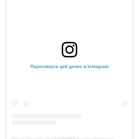
Переглянути цей допис в Instagram
Д
опис, поширений САНАТОРІЙ Курорт Орлівщина 🌲☀️ (@spa_kurort)