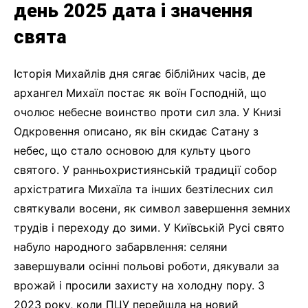
день 2025 дата і значення
свята
Історія Михайлів дня сягає біблійних часів, де
архангел Михаїл постає як воїн Господній, що
очолює небесне воинство проти сил зла. У Книзі
Одкровення описано, як він скидає Сатану з
небес, що стало основою для культу цього
святого. У ранньохристиянській традиції собор
архістратига Михаїла та інших безтілесних сил
святкували восени, як символ завершення земних
трудів і переходу до зими. У Київській Русі свято
набуло народного забарвлення: селяни
завершували осінні польові роботи, дякували за
врожай і просили захисту на холодну пору. З
2023 року, коли ПЦУ перейшла на новий