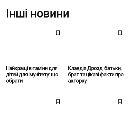
Інші новини
Найкращі вітаміни для
Клавдія Дрозд: батьки,
дітей для імунітету: що
брат та цікаві факти про
обрати
акторку