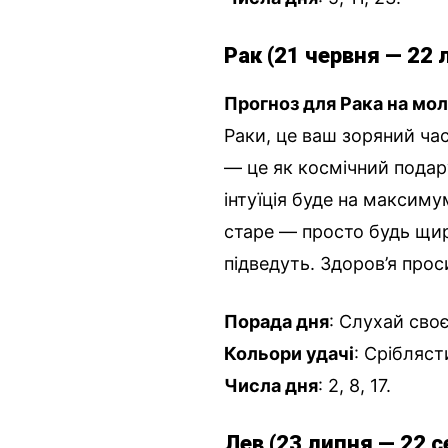
Рак (21 червня — 22 
Прогноз для Рака на мол
Раки, це ваш зоряний ча
— це як космічний подар
інтуїція буде на максим
старе — просто будь щир
підведуть. Здоров’я прос
Порада дня
: Слухай сво
Кольори удачі
: Срібляст
Числа дня
: 2, 8, 17.
Лев (23 липня — 22 