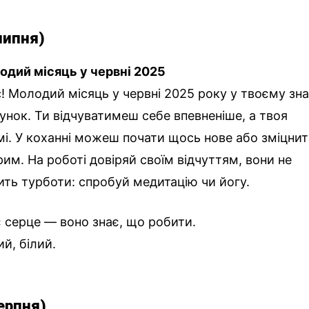
липня)
одий місяць у червні 2025
с! Молодий місяць у червні 2025 року у твоєму зн
унок. Ти відчуватимеш себе впевненіше, а твоя
умі. У коханні можеш почати щось нове або зміцни
им. На роботі довіряй своїм відчуттям, вони не
ить турботи: спробуй медитацію чи йогу.
є серце — воно знає, що робити.
ий, білий.
серпня)