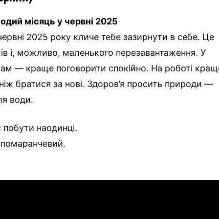
одий місяць у червні 2025
червні 2025 року кличе тебе зазирнути в себе. Це
ів і, можливо, маленького перезавантаження. У
рам — краще поговорити спокійно. На роботі кращ
ніж братися за нові. Здоров’я просить природи —
ля води.
с побути наодинці.
, помаранчевий.