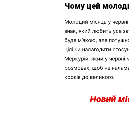
Чому цей молод
Молодий місяць у червні 
знак, який любить усе зат
буде м’якою, але потужн
цілі чи налагодити стосун
Меркурій, який у червні
розмовах, щоб не налама
кроків до великого.
Новий мі