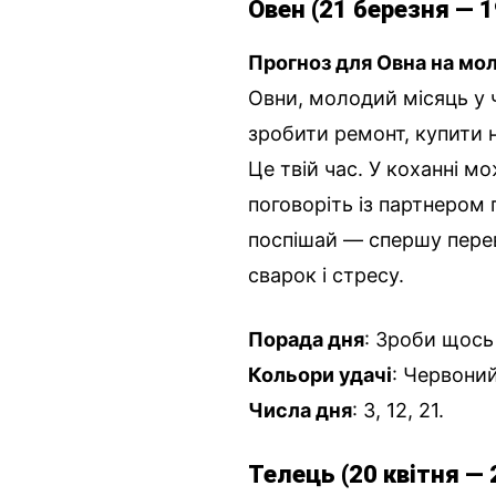
Овен (21 березня — 1
Прогноз для Овна на мол
Овни, молодий місяць у 
зробити ремонт, купити 
Це твій час. У коханні 
поговоріть із партнером п
поспішай — спершу перев
сварок і стресу.
Порада дня
: Зроби щось
Кольори удачі
: Червоний
Числа дня
: 3, 12, 21.
Телець (20 квітня — 