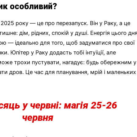
ик особливий?
2025 року — це про перезапуск. Він у Раку, а це
ишне: дім, рідних, спокій у душі. Енергія цього дн
ою — ідеально для того, щоб задуматися про свої
ки. Юпітер у Раку додасть тобі інтуїції, але
 може трохи пустувати, нагадує: будь обережним у
ти дров. Це час для планування, мрій і маленьких
сяць у червні: магія 25-26
червня