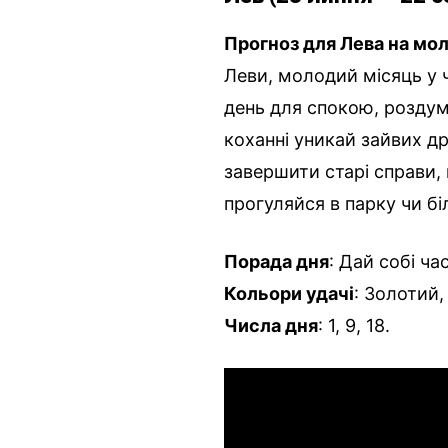
Прогноз для Лева на мол
Леви, молодий місяць у 
день для спокою, роздум
коханні уникай зайвих д
завершити старі справи, 
прогуляйся в парку чи бі
Порада дня
: Дай собі ча
Кольори удачі
: Золотий
Числа дня
: 1, 9, 18.