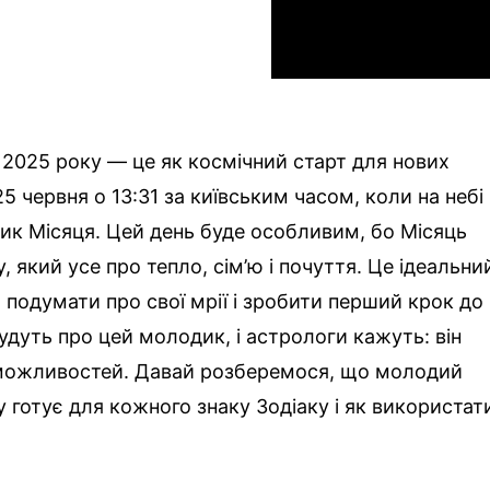
 2025 року — це як космічний старт для нових
25 червня о 13:31 за київським часом, коли на небі
пик Місяця. Цей день буде особливим, бо Місяць
, який усе про тепло, сім’ю і почуття. Це ідеальни
 подумати про свої мрії і зробити перший крок до
удуть про цей молодик, і астрологи кажуть: він
і можливостей. Давай розберемося, що молодий
у готує для кожного знаку Зодіаку і як використат