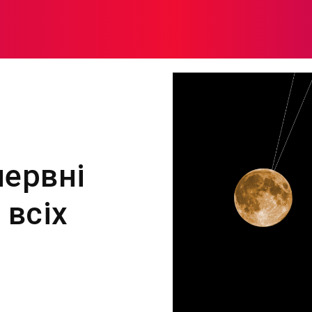
МОДА
ПЛІТКИ
ЗДОРОВ’Я
ЖІНОЧА ПСИХОЛОГІЯ
червні
 всіх