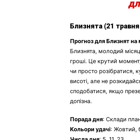
дл
Близнята (21 травня
Прогноз для Близнят на 
Близнята, молодий місяц
гроші. Це крутий момент
чи просто розібратися, к
висоті, але не розкидайс
сподобатися, якщо презен
допізна.
Порада дня
: Склади пла
Кольори удачі
: Жовтий,
Числа дня
: 5, 11, 23.