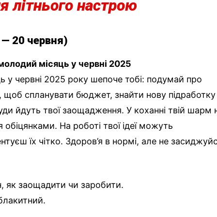
я літнього настрою
 — 20 червня)
молодий місяць у червні 2025
ь у червні 2025 року шепоче тобі: подумай про
, щоб спланувати бюджет, знайти нову підработку
уди йдуть твої заощадження. У коханні твій шарм 
я обіцянками. На роботі твої ідеї можуть
туєш їх чітко. Здоров’я в нормі, але не засиджуй
н, як заощадити чи заробити.
 блакитний.