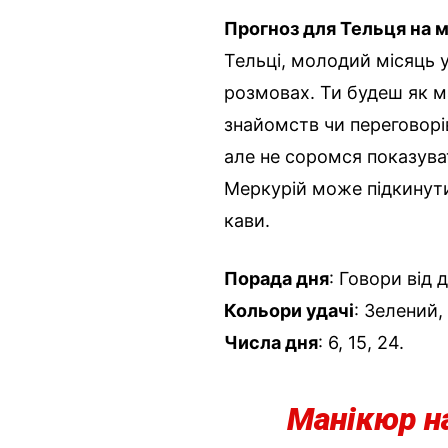
Прогноз для Тельця на 
Тельці, молодий місяць у
розмовах. Ти будеш як м
знайомств чи переговорів
але не соромся показува
Меркурій може підкинути
кави.
Порада дня
: Говори від 
Кольори удачі
: Зелений
Числа дня
: 6, 15, 24.
Манікюр на