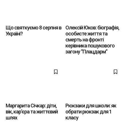
Що святкуємо 8 серпня в
Олексій Юков: біографія,
Україні?
особисте життя та
смерть на фронті
керівника пошукового
загону “Плацдарм”
Маргарита Січкар: діти,
Рюкзаки для школи: як
вік, кар’єра та життєвий
обрати рюкзак для 1
шлях
класу