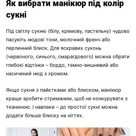
Як вибрати манікюр під колір
сукні
Під світлу сукню (білу, кремову, пастельну) чудово
пасують нюдові тони, молочний френч або
перлинний блиск. Для яскравих суконь
(червоного, синього, смарагдового) можна обрати
глибокі відтінки – бордо, темно-вишневий або
насичений нюд з хромом.
Якщо сукня з пайєтками або блиском, манікюр
краще зробити стриманим, щоб не конкурувати з
тканиною. І навпаки – до простої сукні можна
додати більше блиску на нігтях.