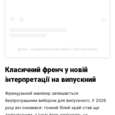
Допис, поширений Amity.Nails💅 (@amity.nailss)
Класичний френч у новій
інтерпретації на випускний
Французький манікюр залишається
безпрограшним вибором для випускного. У 2026
році він оновився: тонкий білий край став ще
делікатнішим, а іноді його замінюють на