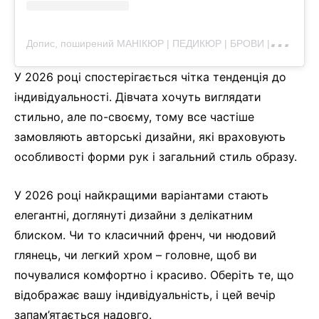
Д
опис, поширений МАНІКЮР | ПЕДИКЮР | БРОВИ | ВІЇ (@dp_beauty_house_che)
У 2026 році спостерігається чітка тенденція до
індивідуальності. Дівчата хочуть виглядати
стильно, але по-своєму, тому все частіше
замовляють авторські дизайни, які враховують
особливості форми рук і загальний стиль образу.
У 2026 році найкращими варіантами стають
елегантні, доглянуті дизайни з делікатним
блиском. Чи то класичний френч, чи нюдовий
глянець, чи легкий хром – головне, щоб ви
почувалися комфортно і красиво. Оберіть те, що
відображає вашу індивідуальність, і цей вечір
запам’ятається надовго.