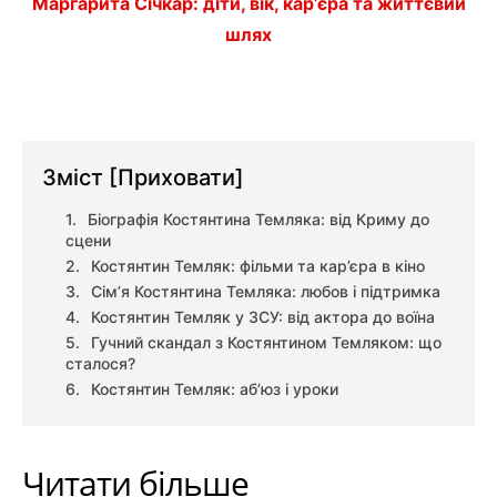
Маргарита Січкар: діти, вік, кар’єра та життєвий
шлях
Зміст
[Приховати]
Біографія Костянтина Темляка: від Криму до
сцени
Костянтин Темляк: фільми та кар’єра в кіно
Сім’я Костянтина Темляка: любов і підтримка
Костянтин Темляк у ЗСУ: від актора до воїна
Гучний скандал з Костянтином Темляком: що
сталося?
Костянтин Темляк: аб’юз і уроки
Читати більше