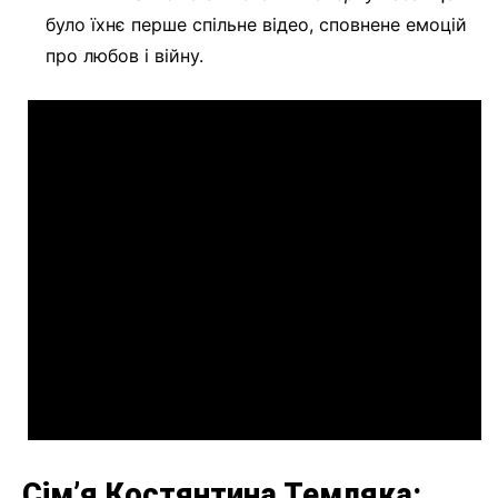
було їхнє перше спільне відео, сповнене емоцій
про любов і війну.
Сім’я Костянтина Темляка: