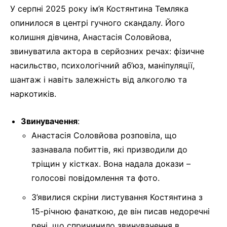
У серпні 2025 року ім’я Костянтина Темляка
опинилося в центрі гучного скандалу. Його
колишня дівчина, Анастасія Соловйова,
звинуватила актора в серйозних речах: фізичне
насильство, психологічний аб’юз, маніпуляції,
шантаж і навіть залежність від алкоголю та
наркотиків.
Звинувачення
:
Анастасія Соловйова розповіла, що
зазнавала побиттів, які призводили до
тріщин у кістках. Вона надала докази –
голосові повідомлення та фото.
З’явилися скріни листування Костянтина з
15-річною фанаткою, де він писав недоречні
речі, що спричинило звинувачення в