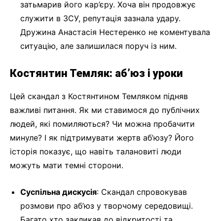
затьмарив його кар’єру. Хоча він продовжує
служити в ЗСУ, репутація зазнала удару.
Дружина Анастасія Нестеренко не коментувала
ситуацію, але залишилася поруч із ним.
Костянтин Темляк: аб’юз і уроки
Цей скандал з Костянтином Темляком підняв
важливі питання. Як ми ставимося до публічних
людей, які помиляються? Чи можна пробачити
минуле? І як підтримувати жертв аб’юзу? Його
історія показує, що навіть талановиті люди
можуть мати темні сторони.
Суспільна дискусія
: Скандал спровокував
розмови про аб’юз у творчому середовищі.
Багато хто закликав до відкритості та