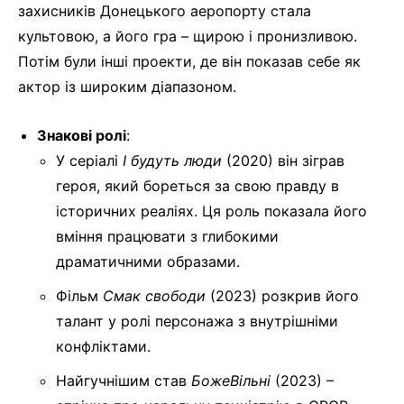
захисників Донецького аеропорту стала
культовою, а його гра – щирою і пронизливою.
Потім були інші проекти, де він показав себе як
актор із широким діапазоном.
Знакові ролі
:
У серіалі
І будуть люди
(2020) він зіграв
героя, який бореться за свою правду в
історичних реаліях. Ця роль показала його
вміння працювати з глибокими
драматичними образами.
Фільм
Смак свободи
(2023) розкрив його
талант у ролі персонажа з внутрішніми
конфліктами.
Найгучнішим став
БожеВільні
(2023) –