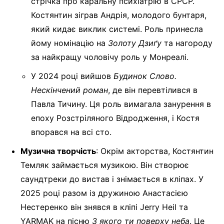
стрічка про каральну психіатрію в СРСР.
Костянтин зіграв Андрія, молодого бунтаря,
який кидає виклик системі. Роль принесла
йому номінацію на
Золоту Дзиґу
та нагороду
за найкращу чоловічу роль у Монреалі.
У 2024 році вийшов
Будинок Слово.
Нескінчений роман
, де він перевтілився в
Павла Тичину. Ця роль вимагала занурення в
епоху Розстріляного Відродження, і Костя
впорався на всі сто.
Музична творчість
: Окрім акторства, Костянтин
Темляк займається музикою. Він створює
саундтреки до вистав і знімається в кліпах. У
2025 році разом із дружиною Анастасією
Нестеренко він знявся в кліпі Jerry Heil та
YARMAK на пісню
З якого ти поверху неба
. Це