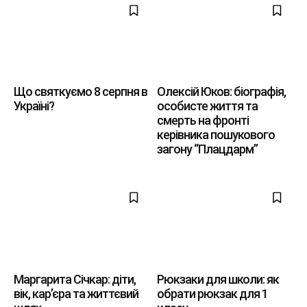
Що святкуємо 8 серпня в
Олексій Юков: біографія,
Україні?
особисте життя та
смерть на фронті
керівника пошукового
загону “Плацдарм”
Маргарита Січкар: діти,
Рюкзаки для школи: як
вік, кар’єра та життєвий
обрати рюкзак для 1