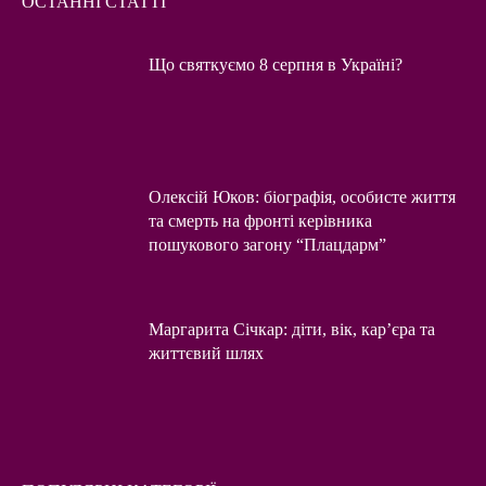
ОСТАННІ СТАТТІ
Що святкуємо 8 серпня в Україні?
Олексій Юков: біографія, особисте життя
та смерть на фронті керівника
пошукового загону “Плацдарм”
Маргарита Січкар: діти, вік, кар’єра та
життєвий шлях