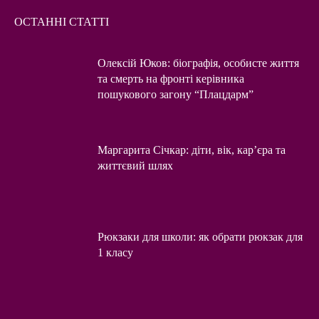
ОСТАННІ СТАТТІ
Олексій Юков: біографія, особисте життя
та смерть на фронті керівника
пошукового загону “Плацдарм”
Маргарита Січкар: діти, вік, кар’єра та
життєвий шлях
Рюкзаки для школи: як обрати рюкзак для
1 класу