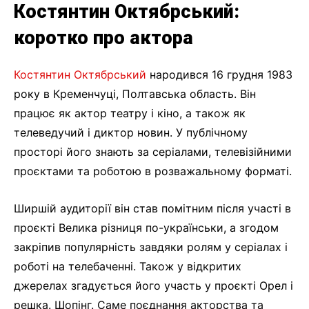
Костянтин Октябрський:
коротко про актора
Костянтин Октябрський
народився 16 грудня 1983
року в Кременчуці, Полтавська область. Він
працює як актор театру і кіно, а також як
телеведучий і диктор новин. У публічному
просторі його знають за серіалами, телевізійними
проєктами та роботою в розважальному форматі.
Ширшій аудиторії він став помітним після участі в
проєкті Велика різниця по-українськи, а згодом
закріпив популярність завдяки ролям у серіалах і
роботі на телебаченні. Також у відкритих
джерелах згадується його участь у проєкті Орел і
решка. Шопінг. Саме поєднання акторства та