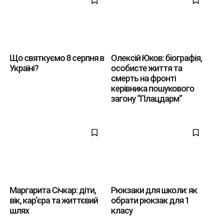
Що святкуємо 8 серпня в
Олексій Юков: біографія,
Україні?
особисте життя та
смерть на фронті
керівника пошукового
загону “Плацдарм”
Маргарита Січкар: діти,
Рюкзаки для школи: як
вік, кар’єра та життєвий
обрати рюкзак для 1
шлях
класу