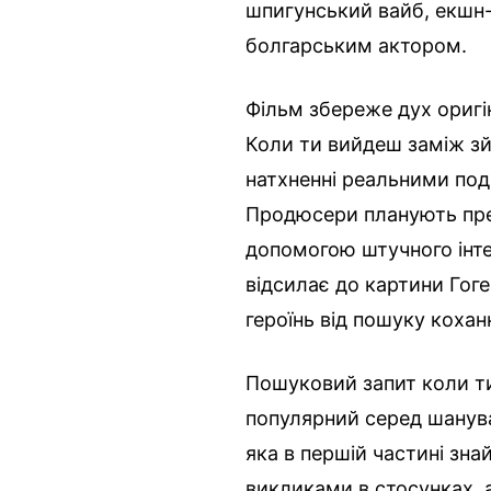
шпигунський вайб, екшн-
болгарським актором.
Фільм збереже дух оригі
Коли ти вийдеш заміж зй
натхненні реальними под
Продюсери планують пре
допомогою штучного інте
відсилає до картини Гоге
героїнь від пошуку кохан
Пошуковий запит коли т
популярний серед шанува
яка в першій частині зна
викликами в стосунках, 