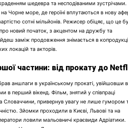
краденням шедевра та несподіваними зустрічами.
 на Чорне море, де героїні вплутаються в нову афе
артістю сотні мільйонів. Режисер обіцяє, що це б
а про новий початок, з акцентом на дружбу та
ийдеш заміж продовження знімається в копродукці
их локацій та акторів.
ршої частини: від прокату до Netfl
брав аншлаги в українському прокаті, увійшовши 
и в перший вікенд. Фільм, знятий у співпраці
ї та Словаччини, привернув увагу не лише гумором 
чністю. Зйомки проходили в Києві, Львові та на
оператори ловили мальовничі краєвиди Адріатики.