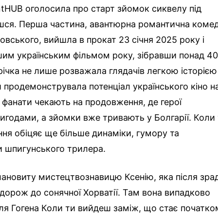
ntHUB оголосила про старт зйомок сиквелу під
шся. Перша частина, авантюрна романтична комед
вського, вийшла в прокат 23 січня 2025 року і
шим українським фільмом року, зібравши понад 4
річка не лише розважала глядачів легкою історією
й продемонструвала потенціал українського кіно н
р фанати чекають на продовження, де герої
игодами, а зйомки вже тривають у Болгарії. Коли
я обіцяє ще більше динаміки, гумору та
и шпигунського трилера.
лановиту мистецтвознавицю Ксенію, яка після зра
дорож до сонячної Хорватії. Там вона випадково
ля Гогена Коли ти вийдеш заміж, що стає початко