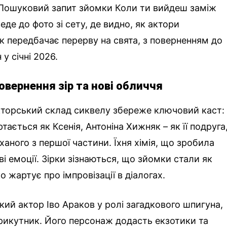
 Пошуковий запит зйомки Коли ти вийдеш заміж
еде до фото зі сету, де видно, як актори
к передбачає перерву на свята, з поверненням до
у січні 2026.
овернення зір та нові обличчя
кторський склад сиквелу збереже ключовий каст:
ається як Ксенія, Антоніна Хижняк – як її подруга,
аного з першої частини. Їхня хімія, що зробила
ві емоції. Зірки зізнаються, що зйомки стали як
о жартує про імпровізації в діалогах.
кий актор Іво Араков у ролі загадкового шпигуна,
икутник. Його персонаж додасть екзотики та