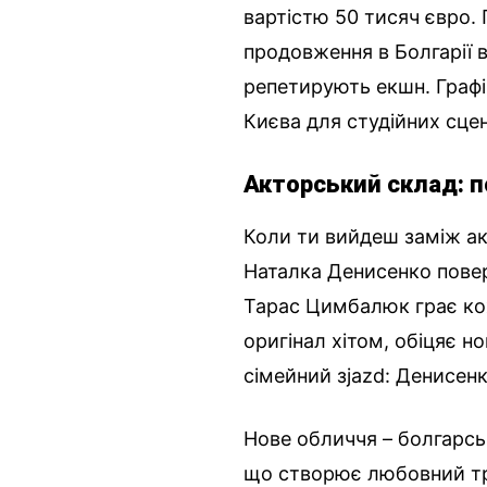
вартістю 50 тисяч євро.
продовження в Болгарії в
репетирують екшн. Графі
Києва для студійних сцен 
Акторський склад: п
Коли ти вийдеш заміж а
Наталка Денисенко поверт
Тарас Цимбалюк грає кох
оригінал хітом, обіцяє но
сімейний зjazd: Денисенк
Нове обличчя – болгарсь
що створює любовний тр