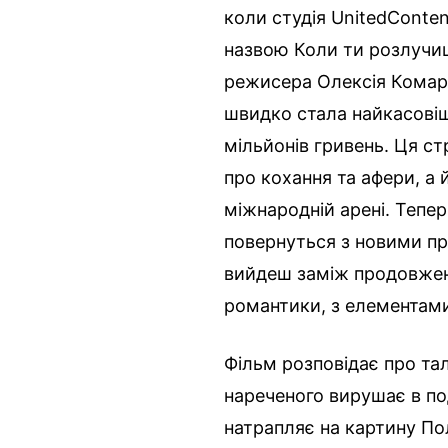
коли студія UnitedConte
назвою Коли ти розлучи
режисера Олексія Комаро
швидко стала найкасові
мільйонів гривень. Ця ст
про кохання та афери, а 
міжнародній арені. Тепе
повернуться з новими пр
вийдеш заміж продовженн
романтики, з елементам
Фільм розповідає про та
нареченого вирушає в по
натрапляє на картину По