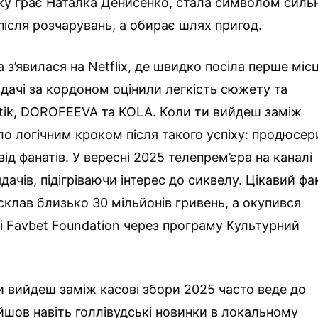
 яку грає Наталка Денисенко, стала символом силь
після розчарувань, а обирає шлях пригод.
а з’явилася на Netflix, де швидко посіла перше міс
ядачі за кордоном оцінили легкість сюжету та
tik, DOROFEEVA та KOLA. Коли ти вийдеш заміж
о логічним кроком після такого успіху: продюсер
від фанатів. У вересні 2025 телепрем’єра на каналі
дачів, підігріваючи інтерес до сиквелу. Цікавий фа
клав близько 30 мільйонів гривень, а окупився
ці Favbet Foundation через програму Культурний
 вийдеш заміж касові збори 2025 часто веде до
ійшов навіть голлівудські новинки в локальному