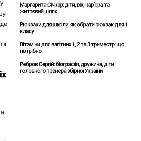
 У
Маргарита Січкар: діти, вік, кар’єра та
життєвий шлях
ру
уде
Рюкзаки для школи: як обрати рюкзак для 1
класу
ї з
Вітаміни для вагітних 1, 2 та 3 триместр: що
потрібно
Ребров Сергій: біографія, дружина, діти
головного тренера збірної України
ix
в
та