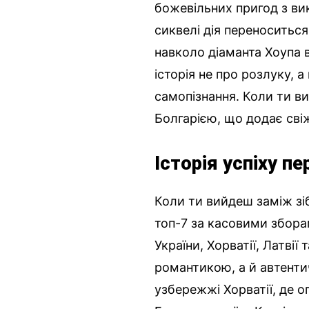
божевільних пригод з ви
сиквелі дія переноситься
навколо діаманта Хоупа в
історія не про розлуку, 
самопізнання. Коли ти в
Болгарією, що додає свіж
Історія успіху пе
Коли ти вийдеш заміж зі
топ-7 за касовими зборам
України, Хорватії, Латві
романтикою, а й автенти
узбережжі Хорватії, де 