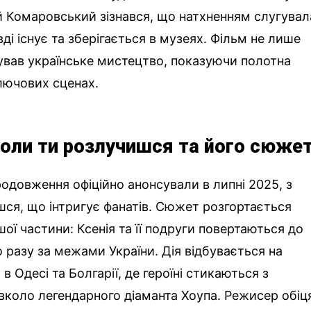
й Комаровський зізнався, що натхненням слугувал
вді існує та зберігається в музеях. Фільм не лише
ував українське мистецтво, показуючи полотна
лючових сценах.
Коли ти розлучишся та його сюже
одовження офіційно анонсували в липні 2025, з
ся, що інтригує фанатів. Сюжет розгортається
шої частини: Ксенія та її подруги повертаються до
 разу за межами України. Дія відбувається на
 Одесі та Болгарії, де героїні стикаються з
коло легендарного діаманта Хоупа. Режисер обіц