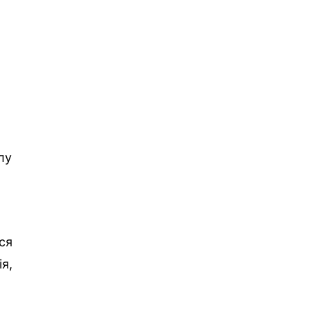
лу
ся
я,