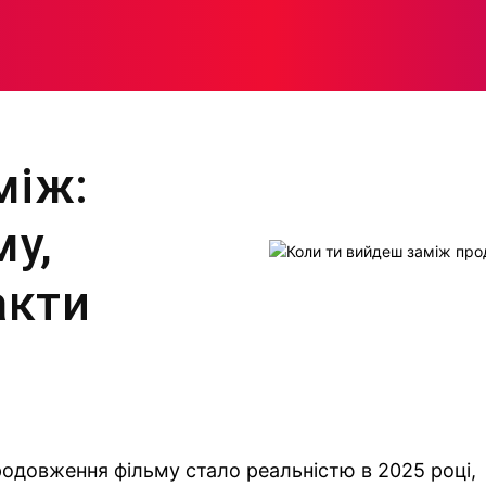
МОДА
ПЛІТКИ
ЗДОРОВ’Я
ЖІНОЧА ПСИХОЛОГІЯ
між:
у,
акти
одовження фільму стало реальністю в 2025 році,