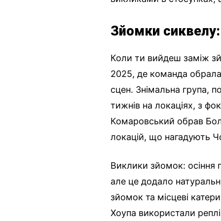
Зйомки сиквелу: 
Коли ти вийдеш заміж зй
2025, де команда обрала
сцен. Знімальна група, п
тижнів на локаціях, з фо
Комаровський обрав Болг
локацій, що нагадують Ч
Виклики зйомок: осіння 
але це додало натураль
зйомок та місцеві катери
Хоупа використали реплі