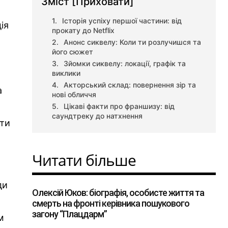
Зміст
[Приховати]
Історія успіху першої частини: від
ія
прокату до Netflix
Анонс сиквелу: Коли ти розлучишся та
його сюжет
0
Зйомки сиквелу: локації, графік та
виклики
Акторський склад: повернення зір та
а
нові обличчя
Цікаві факти про франшизу: від
саундтреку до натхнення
 ти
Читати більше
ди
Олексій Юков: біографія, особисте життя та
смерть на фронті керівника пошукового
загону “Плацдарм”
м