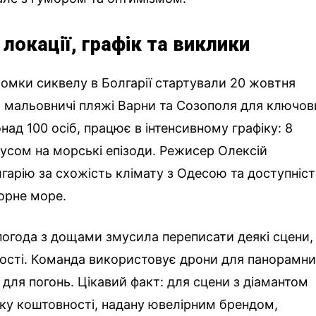
локації, графік та виклики
омки сиквелу в Болгарії стартували 20 жовтня
 мальовничі пляжі Варни та Созополя для ключов
онад 100 осіб, працює в інтенсивному графіку: 8
кусом на морські епізоди. Режисер Олексій
арію за схожість клімату з Одесою та доступніст
орне море.
погода з дощами змусила переписати деякі сцени,
ності. Команда використовує дрони для панорамн
 для погонь. Цікавий факт: для сцени з діамантом
ку коштовності, надану ювелірним брендом,