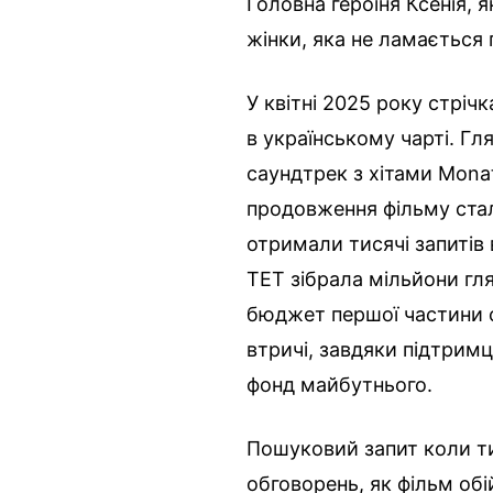
Головна героїня Ксенія,
жінки, яка не ламається 
У квітні 2025 року стрічк
в українському чарті. Гл
саундтрек з хітами Mona
продовження фільму стал
отримали тисячі запитів 
ТЕТ зібрала мільйони гля
бюджет першої частини с
втричі, завдяки підтрим
фонд майбутнього.
Пошуковий запит коли ти
обговорень, як фільм об