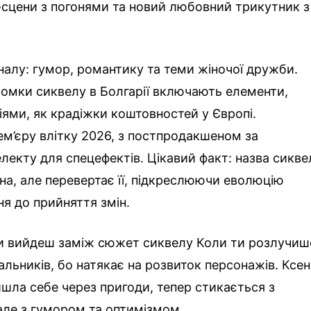
сцени з погонями та новий любовний трикутник з
налу: гумор, романтику та теми жіночої дружби.
омки сиквелу в Болгарії включають елементи,
іями, як крадіжки коштовностей у Європі.
м’єру влітку 2026, з постпродакшеном за
лекту для спецефектів. Цікавий факт: назва сикве
на, але перевертає її, підкреслюючи еволюцію
ня до прийняття змін.
и вийдеш заміж сюжет сиквелу Коли ти розлучиш
льників, бо натякає на розвиток персонажів. Ксені
йшла себе через пригоди, тепер стикається з
але з гумором та оптимізмом.