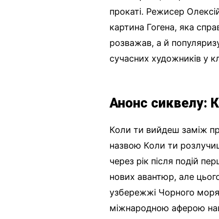
прокаті. Режисер Олексі
картина Гогена, яка спра
розважав, а й популяриз
сучасних художників у к
Анонс сиквелу: 
Коли ти вийдеш заміж пр
назвою Коли ти розлучиш
через рік після подій пер
нових авантюр, але цього
узбережжі Чорного моря в
міжнародною аферою нав