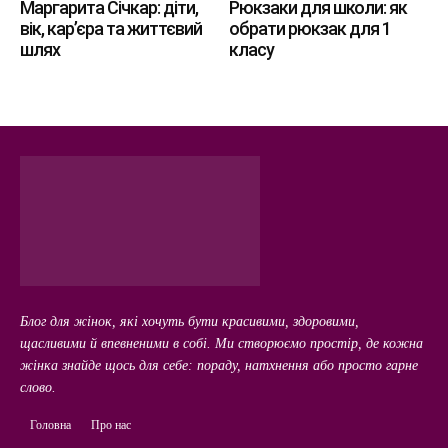
Маргарита Січкар: діти,
Рюкзаки для школи: як
вік, кар’єра та життєвий
обрати рюкзак для 1
шлях
класу
Блог для жінок, які хочуть бути красивими, здоровими,
щасливими й впевненими в собі. Ми створюємо простір, де кожна
жінка знайде щось для себе: пораду, натхнення або просто гарне
слово.
Головна
Про нас