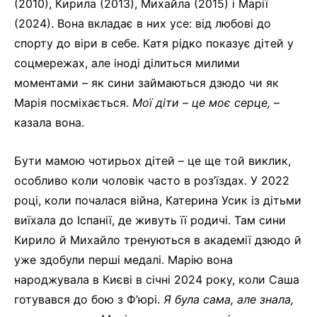
(2010), Кирила (2013), Михайла (2015) і Марії
(2024). Вона вкладає в них усе: від любові до
спорту до віри в себе. Катя рідко показує дітей у
соцмережах, але іноді ділиться милими
моментами – як сини займаються дзюдо чи як
Марія посміхається.
Мої діти – це моє серце,
–
казала вона.
Бути мамою чотирьох дітей – це ще той виклик,
особливо коли чоловік часто в роз’їздах. У 2022
році, коли почалася війна, Катерина Усик із дітьми
виїхала до Іспанії, де живуть її родичі. Там сини
Кирило й Михайло тренуються в академії дзюдо й
уже здобули перші медалі. Марію вона
народжувала в Києві в січні 2024 року, коли Саша
готувався до бою з Ф’юрі.
Я була сама, але знала,