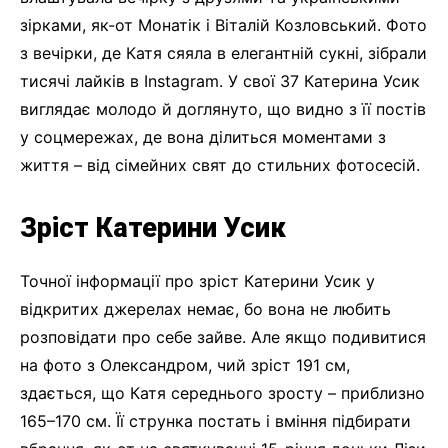
зірками, як-от Монатік і Віталій Козловський. Фото
з вечірки, де Катя сяяла в елегантній сукні, зібрали
тисячі лайків в Instagram. У свої 37 Катерина Усик
виглядає молодо й доглянуто, що видно з її постів
у соцмережах, де вона ділиться моментами з
життя – від сімейних свят до стильних фотосесій.
Зріст Катерини Усик
Точної інформації про зріст Катерини Усик у
відкритих джерелах немає, бо вона не любить
розповідати про себе зайве. Але якщо подивитися
на фото з Олександром, чий зріст 191 см,
здається, що Катя середнього зросту – приблизно
165–170 см. Її струнка постать і вміння підбирати