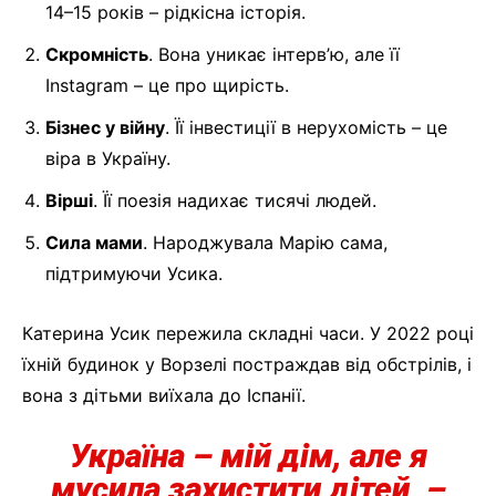
14–15 років – рідкісна історія.
Скромність
. Вона уникає інтерв’ю, але її
Instagram – це про щирість.
Бізнес у війну
. Її інвестиції в нерухомість – це
віра в Україну.
Вірші
. Її поезія надихає тисячі людей.
Сила мами
. Народжувала Марію сама,
підтримуючи Усика.
Катерина Усик пережила складні часи. У 2022 році
їхній будинок у Ворзелі постраждав від обстрілів, і
вона з дітьми виїхала до Іспанії.
Україна – мій дім, але я
мусила захистити дітей,
–