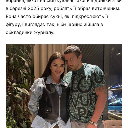
вбрання, як-от на святкуванні 15-річчя доньки Лізи
в березні 2025 року, роблять її образ витонченим.
Вона часто обирає сукні, які підкреслюють її
фігуру, і виглядає так, ніби щойно зійшла з
обкладинки журналу.