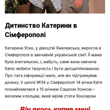
Дитинство Катерини в
Сімферополі
Катерина Усик, у дівоцтві Хмелевська, виросла в
Сімферополі в звичайній українській сім’ї. Її мама
була вчителькою, і, мабуть, саме вона навчила
Катю любити творчість і бути дисциплінованою.
Про тата інформації мало, але він підтримував
доньку. У школі №34 у Сімферополі 14-річна Катя
познайомилася з 15-річним Сашком Усиком –
веселим хлопцем, який мріяв стати боксером.
Він якось купив мені