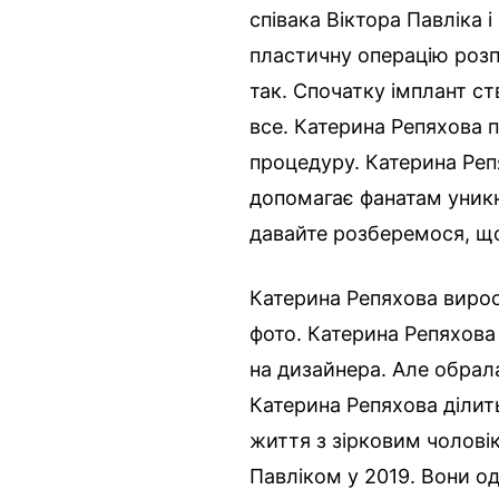
співака Віктора Павліка 
пластичну операцію розпо
так. Спочатку імплант с
все. Катерина Репяхова п
процедуру. Катерина Реп
допомагає фанатам уникн
давайте розберемося, що
Катерина Репяхова виросл
фото. Катерина Репяхова
на дизайнера. Але обрала 
Катерина Репяхова ділит
життя з зірковим чолові
Павліком у 2019. Вони од