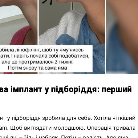
ва імплант у підборіддя: перший
т у підборіддя зробила для себе. Хотіла чіткіший
gram. Щоб виглядати молодшою. Операція тривала
ші дні – біль і набряк. Потім – радість. Але яма