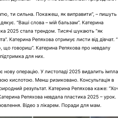
атю, ти сильна. Покажеш, як виправити”, – пишуть
дякує. “Ваші слова – мій бальзам”. Катерина
ка 2025 стала трендом. Тисячі шукають “як
та”. Катерина Репяхова отримує листи від дівчат. 
, що говориш”. Катерина Репяхова про невдалу
 підтримка для них.
є нову операцію. У листопаді 2025 видалить імпла
овою кислотою. Менш ризиковано. Консультація в
природний результат. Катерина Репяхова каже: “Хо
 Катерина Репяхова невдала пластика 2025 – урок.
новлення. Відео з лікарем. Поради для мам.