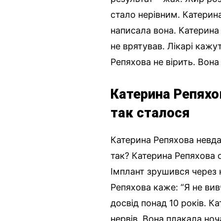
стало нерівним. Катерина
написала вона. Катерина 
не врятував. Лікарі кажу
Репяхова не вірить. Вон
Катерина Репяхо
так сталося
Катерина Репяхова невда
так? Катерина Репяхова об
Імплант зрушився через н
Репяхова каже: “Я не вив
досвід понад 10 років. 
нервів. Вона плакала но