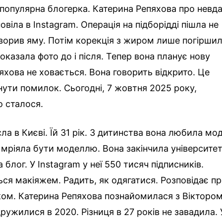
і популярна блогерка. Катерина Репяхова про невд
віла в Instagram. Операція на підборідді пішла не
творив яму. Потім корекція з жиром лише погірши
оказала фото до і після. Тепер вона планує нову
яхова не ховається. Вона говорить відкрито. Це
ути помилок. Сьогодні, 7 жовтня 2025 року,
 сталося.
а в Києві. Їй 31 рік. З дитинства вона любила мод
 мріяла бути моделлю. Вона закінчила університе
блог. У Instagram у неї 550 тисяч підписників.
ься макіяжем. Радить, як одягатися. Розповідає п
ком. Катерина Репяхова познайомилася з Вікторо
ружилися в 2020. Різниця в 27 років не завадила. 