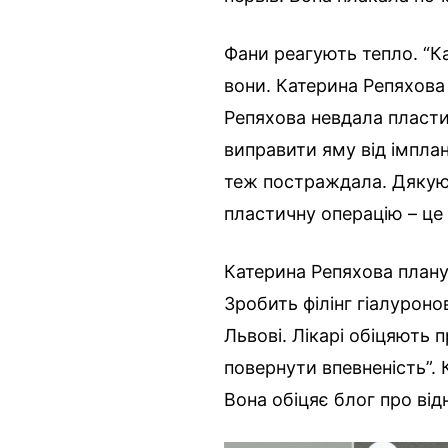
Фани реагують тепло. “К
вони. Катерина Репяхова 
Репяхова невдала пласти
виправити яму від імплан
теж постраждала. Дякую
пластичну операцію – це
Катерина Репяхова плану
Зробить філінг гіалурон
Львові. Лікарі обіцяють 
повернути впевненість”.
Вона обіцяє блог про від