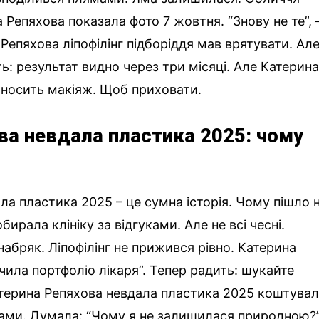
 Репяхова показала фото 7 жовтня. “Знову не те”, 
Репяхова ліпофілінг підборіддя мав врятувати. Ал
ть: результат видно через три місяці. Але Катерин
а носить макіяж. Щоб приховати.
ва невдала пластика 2025: чому
ла пластика 2025 – це сумна історія. Чому пішло 
ирала клініку за відгуками. Але не всі чесні.
абряк. Ліпофілінг не прижився рівно. Катерина
чила портфоліо лікаря”. Тепер радить: шукайте
Катерина Репяхова невдала пластика 2025 коштува
чами. Думала: “Чому я не залишилася природною?”