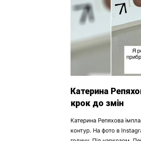
Катерина Репяхо
крок до змін
Катерина Репяхова імплан
контур. На фото в Insta
годину. Під наркозом. Пер