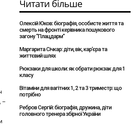
Читати більше
Олексій Юков: біографія, особисте життя та
смерть на фронті керівника пошукового
загону “Плацдарм”
Маргарита Січкар: діти, вік, кар’єра та
життєвий шлях
Рюкзаки для школи: як обрати рюкзак для 1
класу
Вітаміни для вагітних 1, 2 та 3 триместр: що
ч
потрібно
 –
Ребров Сергій: біографія, дружина, діти
головного тренера збірної України
и