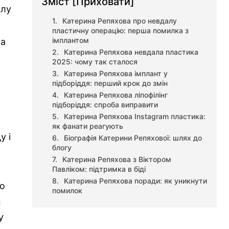
Зміст
[Приховати]
алу
Катерина Репяхова про невдалу
пластичну операцію: перша помилка з
імплантом
ла
Катерина Репяхова невдала пластика
2025: чому так сталося
Катерина Репяхова імплант у
підборіддя: перший крок до змін
Катерина Репяхова ліпофілінг
підборіддя: спроба виправити
Катерина Репяхова Instagram пластика:
як фанати реагують
у і
Біографія Катерини Репяхової: шлях до
блогу
т
Катерина Репяхова з Віктором
Павліком: підтримка в біді
Катерина Репяхова поради: як уникнути
ро
помилок
м
У