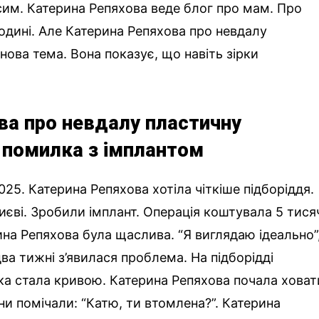
им. Катерина Репяхова веде блог про мам. Про
одині. Але Катерина Репяхова про невдалу
нова тема. Вона показує, що навіть зірки
ва про невдалу пластичну
 помилка з імплантом
025. Катерина Репяхова хотіла чіткіше підборіддя.
Києві. Зробили імплант. Операція коштувала 5 тися
ина Репяхова була щаслива. “Я виглядаю ідеально”,
ва тижні з’явилася проблема. На підборідді
а стала кривою. Катерина Репяхова почала ховат
ни помічали: “Катю, ти втомлена?”. Катерина