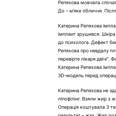
Репяхова мовчала спочатк
До – м’яке обличчя. Після
Катерина Репяхова імпла
імплант зрушився. Шкіра
до психолога. Дефект би
Репяхова про невдалу пл
перевірте лікаря двічі”. 
Катерина Репяхова імплан
3D-модель перед операці
Катерина Репяхова не зд
ліпофілінг. Взяли жир з 
Операція коштувала 3 ти
результат – жах. Жир р