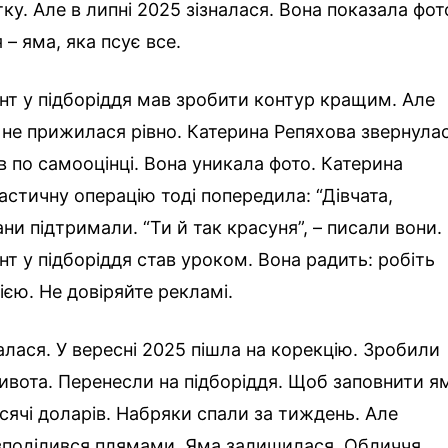
у. Але в липні 2025 зізналася. Вона показала фот
 – яма, яка псує все.
нт у підборіддя мав зробити контур кращим. Але
 не прижилася рівно. Катерина Репяхова звернула
в по самооцінці. Вона уникала фото. Катерина
астичну операцію тоді попередила: “Дівчата,
Фани підтримали. “Ти й так красуня”, – писали вони.
т у підборіддя став уроком. Вона радить: робіть
єю. Не довіряйте рекламі.
алася. У вересні 2025 пішла на корекцію. Зробили
живота. Перенесли на підборіддя. Щоб заповнити я
сячі доларів. Набряки спали за тиждень. Але
озподілився плямами. Яма залишилася. Обличчя