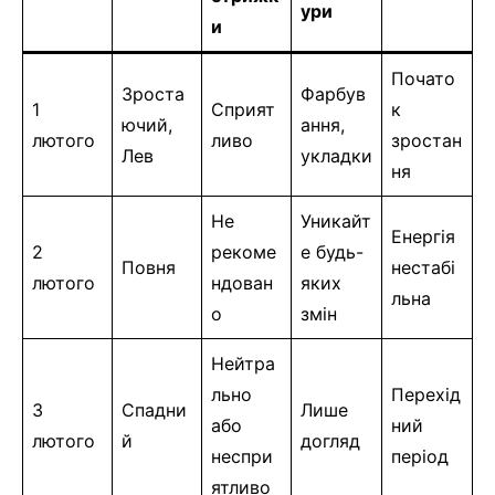
ури
и
Почато
Зроста
Фарбув
1
Сприят
к
ючий,
ання,
лютого
ливо
зростан
Лев
укладки
ня
Не
Уникайт
Енергія
2
рекоме
е будь-
Повня
нестабі
лютого
ндован
яких
льна
о
змін
Нейтра
льно
Перехід
3
Спадни
Лише
або
ний
лютого
й
догляд
неспри
період
ятливо