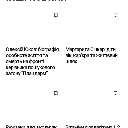
Олексій Юков: біографія,
Маргарита Січкар: діти,
особисте життя та
вік, кар’єра та життєвий
смерть на фронті
шлях
керівника пошукового
загону “Плацдарм”
Рюкзаки для школи: як
Вітаміни для вагітних 1, 2