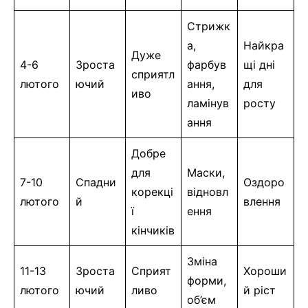
Стрижк
а,
Найкра
Дуже
4-6
Зроста
фарбув
щі дні
сприятл
лютого
ючий
ання,
для
иво
ламінув
росту
ання
Добре
для
Маски,
7-10
Спадни
Оздоро
корекці
відновл
лютого
й
влення
ї
ення
кінчиків
Зміна
11-13
Зроста
Сприят
Хороши
форми,
лютого
ючий
ливо
й ріст
об’єм