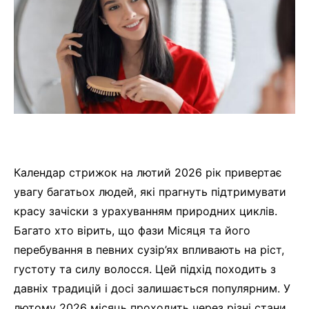
Календар стрижок на лютий 2026 рік привертає
увагу багатьох людей, які прагнуть підтримувати
красу зачіски з урахуванням природних циклів.
Багато хто вірить, що фази Місяця та його
перебування в певних сузір’ях впливають на ріст,
густоту та силу волосся. Цей підхід походить з
давніх традицій і досі залишається популярним. У
лютому 2026 місяць проходить через різні стани,