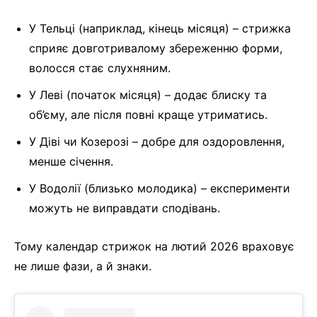
У Тельці (наприклад, кінець місяця) – стрижка
сприяє довготривалому збереженню форми,
волосся стає слухняним.
У Леві (початок місяця) – додає блиску та
об’єму, але після повні краще утриматись.
У Діві чи Козерозі – добре для оздоровлення,
менше січення.
У Водолії (близько молодика) – експерименти
можуть не виправдати сподівань.
Тому календар стрижок на лютий 2026 враховує
не лише фази, а й знаки.