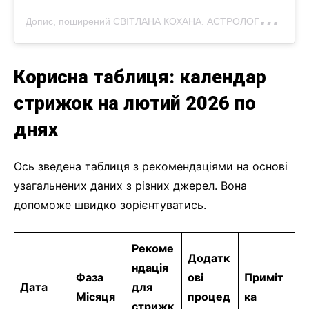
Д
опис, поширений СВІТЛАНА КОХАНА. АСТРОЛОГИНЯ (@svitlana_kokhana_official)
Корисна таблиця: календар
стрижок на лютий 2026 по
днях
Ось зведена таблиця з рекомендаціями на основі
узагальнених даних з різних джерел. Вона
допоможе швидко зорієнтуватись.
Рекоме
Додатк
ндація
Фаза
ові
Приміт
Дата
для
Місяця
процед
ка
стрижк