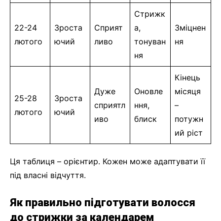
Стрижк
22-24
Зроста
Сприят
а,
Зміцнен
лютого
ючий
ливо
тонуван
ня
ня
Кінець
Дуже
Оновле
місяця
25-28
Зроста
сприятл
ння,
–
лютого
ючий
иво
блиск
потужн
ий ріст
Ця таблиця – орієнтир. Кожен може адаптувати її
під власні відчуття.
Як правильно підготувати волосся
до стрижки за календарем