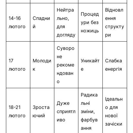
Нейтра
Відновл
Процед
14-16
Спадни
льно,
ення
ури без
лютого
й
для
структу
ножиць
догляду
ри
Суворо
не
17
Молоди
Уникайт
Слабка
рекоме
лютого
к
е
енергія
ндован
о
Радика
Ідеальн
Дуже
льні
18-21
Зроста
о для
сприятл
зміни,
лютого
ючий
нової
иво
фарбув
зачіски
ання