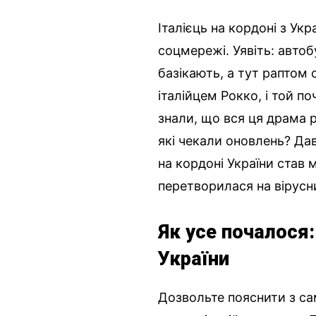
Італієць на кордоні з Укр
соцмережі. Уявіть: автоб
базікають, а тут раптом 
італійцем Рокко, і той п
знали, що вся ця драма 
які чекали оновлень? Да
на кордоні України став 
перетворилася на вірусни
Як усе почалося:
України
Дозвольте пояснити з са