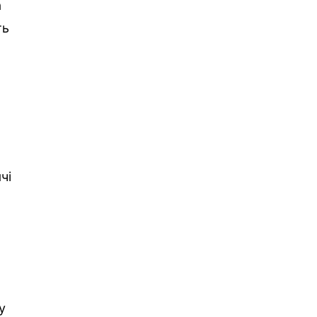
а
ть
чі
у