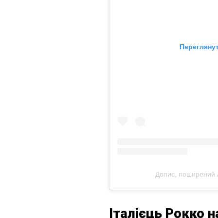
Переглянут
Допис, поширений 
Італієць Рокко н