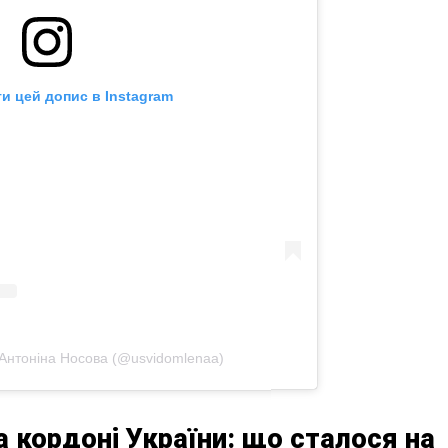
и цей допис в Instagram
Антоніна Носова (@usvidomlenaa)
а кордоні України: що сталося на