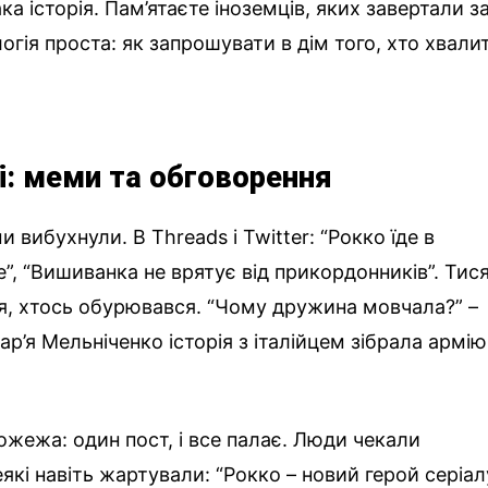
ка історія. Пам’ятаєте іноземців, яких завертали з
огія проста: як запрошувати в дім того, хто хвали
і: меми та обговорення
 вибухнули. В Threads і Twitter: “Рокко їде в
е”, “Вишиванка не врятує від прикордонників”. Тися
ся, хтось обурювався. “Чому дружина мовчала?” –
р’я Мельніченко історія з італійцем зібрала армію
ожежа: один пост, і все палає. Люди чекали
які навіть жартували: “Рокко – новий герой серіал