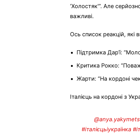
‘Холостяк'”. Але серйозно
важливі.
Ось список реакцій, які 
Підтримка Дар’ї: “Мол
Критика Рокко: “Поважа
Жарти: “На кордоні че
Італієць на кордоні з Ук
@anya.yakymets
#італієцьіукраїнка
#і