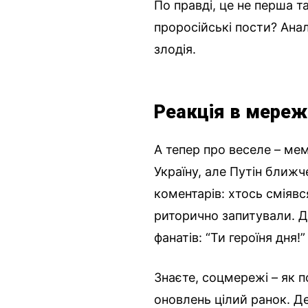
По правді, це не перша та
проросійські пости? Анал
злодія.
Реакція в мереж
А тепер про веселе – меми
Україну, але Путін ближч
коментарів: хтось сміяв
риторично запитували. Да
фанатів: “Ти героїня дня!”
Знаєте, соцмережі – як п
оновлень цілий ранок. Де