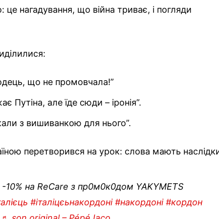
: це нагадування, що війна триває, і погляди
виділилися:
одець, що не промовчала!”
є Путіна, але їде сюди – іронія”.
кали з вишиванкою для нього”.
раїною перетворився на урок: слова мають наслідк
-10% на ReCare з пр0м0к0дом YAKYMETS
талієць
#італіцєьнакордоні
#накордоні
#кордон
♬ son original – Pépé Iaco