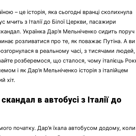
аїною – це історія, яка сьогодні вранці сколихнула
ус мчить з Італії до Білої Церкви, пасажири
скандал. Українка Дар’я Мельніченко сидить поруч
очинає розливатися про те, як поважає Путіна. А ви
розгорнулася в реальному часі, з тисячами людей,
вайте розберемося, що сталося, чому італієць Рок
мемом і як Дар’я Мельніченко історія з італійцем
й хіт.
 скандал в автобусі з Італії до
мого початку. Дар’я їхала автобусом додому, коли