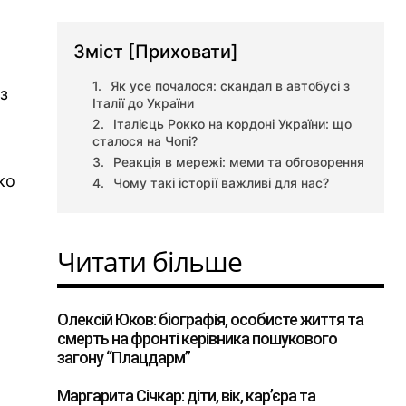
Зміст
[Приховати]
Як усе почалося: скандал в автобусі з
 з
Італії до України
Італієць Рокко на кордоні України: що
сталося на Чопі?
Реакція в мережі: меми та обговорення
ко
Чому такі історії важливі для нас?
Читати більше
Олексій Юков: біографія, особисте життя та
смерть на фронті керівника пошукового
загону “Плацдарм”
Маргарита Січкар: діти, вік, кар’єра та