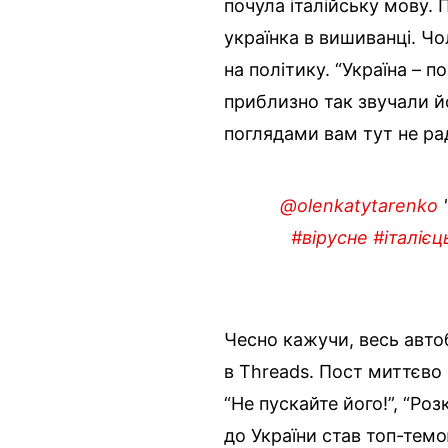
почула італійську мову. 
українка в вишиванці. Ч
на політику. “Україна – п
приблизно так звучали й
поглядами вам тут не рад
@olenkatytarenko
"
#вірусне
#італієц
Чесно кажучи, весь авто
в Threads. Пост миттєво 
“Не пускайте його!”, “Ро
до України став топ-тем