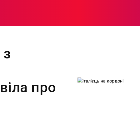
МОДА
ПЛІТКИ
ЗДОРОВ’Я
ЖІНОЧА ПСИХОЛОГІЯ
 з
віла про