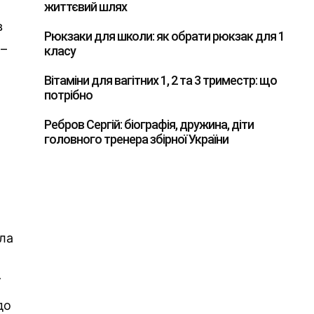
життєвий шлях
в
Рюкзаки для школи: як обрати рюкзак для 1
 –
класу
Вітаміни для вагітних 1, 2 та 3 триместр: що
потрібно
Ребров Сергій: біографія, дружина, діти
головного тренера збірної України
ала
ї
до