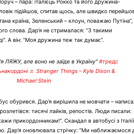
Поруч – пара: італієць Рокко та його дружина-
оловік підійшов, спитав щось, але швидко перейшо
огана країна, Зеленський – клоун, поважаю Путіна”,
ого слова. Дар’я не стрималася: “З такими
і”. А він: “Моя дружина теж так думає”.
я ЛЯЖУ, але воно не заїде в Україну"
#тредс
ьнакордоні
♬ Stranger Things – Kyle Dixon &
Michael Stein
бус обурився. Дар’я вирішила не мовчати – напис
розлетівся: тисячі лайків, репостів. Люди писали:
зкажи прикордонникам!”. Скандал в автобусі з Італі
ою. Дар’я оновлювала стрічку: “Ми наближаємося 