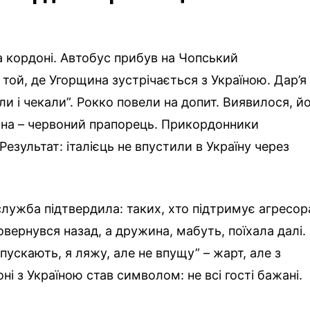
а кордоні. Автобус прибув на Чопський
той, де Угорщина зустрічається з Україною. Дар’я
ли і чекали”. Рокко повели на допит. Виявилося, й
іна – червоний прапорець. Прикордонники
Результат: італієць не впустили в Україну через
ужба підтвердила: таких, хто підтримує агресор
вернувся назад, а дружина, мабуть, поїхала далі.
 пускають, я ляжу, але не впущу” – жарт, але з
ні з Україною став символом: не всі гості бажані.